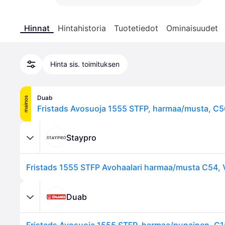
Hinnat
Hintahistoria
Tuotetiedot
Ominaisuudet
Hinta sis. toimituksen
Duab
mainos
Fristads Avosuoja 1555 STFP, harmaa/musta, C5
Staypro
Fristads 1555 STFP Avohaalari harmaa/musta C54, 
Duab