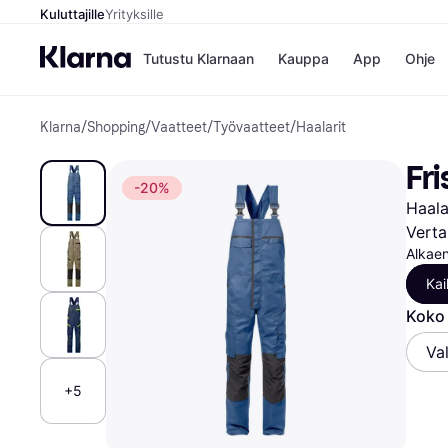
Kuluttajille
Yrityksille
Tutustu Klarnaan
Kauppa
App
Ohje
Klarna
/
Shopping
/
Vaatteet
/
Työvaatteet
/
Haalarit
Kaupat
Mak
Booking.
Mak
Fr
Gigantti
Mak
-20%
H&M
Mak
Haala
Peten Koi
Mak
Wolt
Rah
Verta
Mob
Alkaen
Kai
Kauppahakem
Koko 
Val
+5