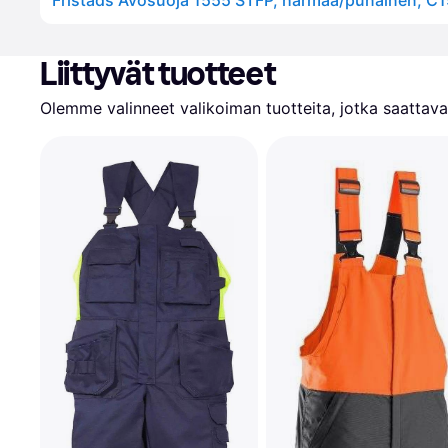
Fristads Avosuoja 1555 STFP, harmaa/punainen, C
Liittyvät tuotteet
Olemme valinneet valikoiman tuotteita, jotka saattavat