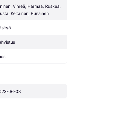
ininen, Vihreä, Harmaa, Ruskea, 
usta, Keltainen, Punainen
äsityö
ahvistus
ies
023-06-03