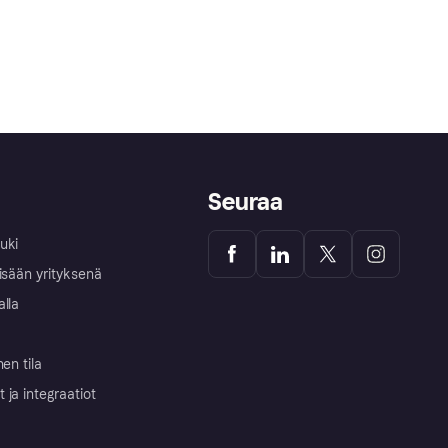
Seuraa
uki
isään yrityksenä
alla
nen tila
ja integraatiot