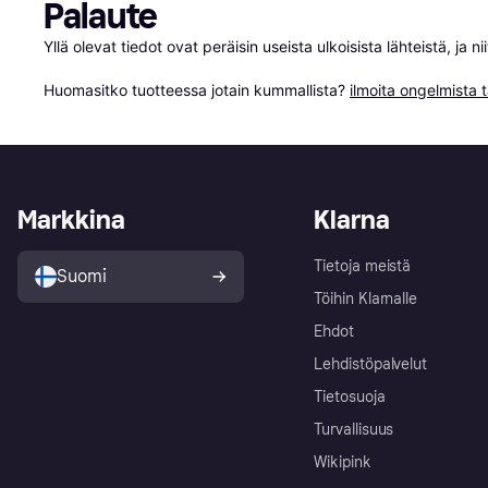
Palaute
Yllä olevat tiedot ovat peräisin useista ulkoisista lähteistä, ja 
Huomasitko tuotteessa jotain kummallista? 
ilmoita ongelmista t
Markkina
Klarna
Tietoja meistä
Suomi
Töihin Klarnalle
Ehdot
Lehdistöpalvelut
Tietosuoja
Turvallisuus
Wikipink