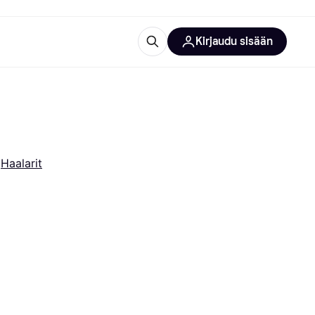
Kirjaudu sisään
totarvikkeet
rna?
 
Haalarit
 kategoriat