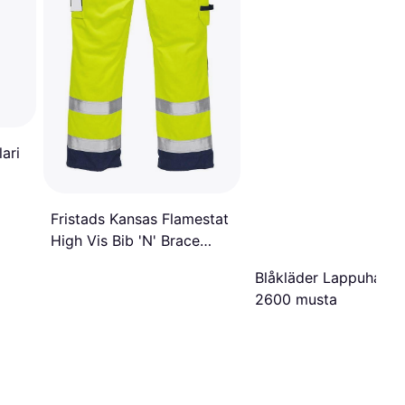
ari
Fristads Kansas Flamestat
High Vis Bib 'N' Brace
Class 2 1075 ATHS
Blåkläder Lappuhaalar
2600 musta