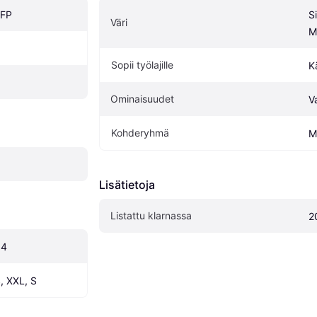
TFP
S
Väri
M
Sopii työlajille
K
Ominaisuudet
V
Kohderyhmä
M
Lisätietoja
Listattu klarnassa
2
54
, XXL, S