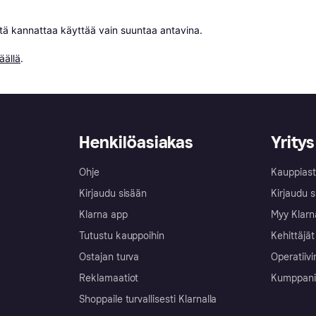
niitä kannattaa käyttää vain suuntaa antavina.

äällä
.
Henkilöasiakas
Yritys
Ohje
Kauppiast
Kirjaudu sisään
Kirjaudu s
Klarna app
Myy Klarn
Tutustu kauppoihin
Kehittäjät
Ostajan turva
Operatiivi
Reklamaatiot
Kumppanit 
Shoppaile turvallisesti Klarnalla