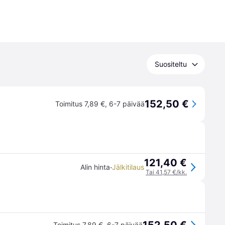
Suositeltu
152,50 €
Toimitus 7,89 €
,
6-7 päivää
121,40 €
·
Alin hinta
Jälkitilaus
Tai 41,57 €/kk.
Toimitus 7,89 €
,
6-7 päivää