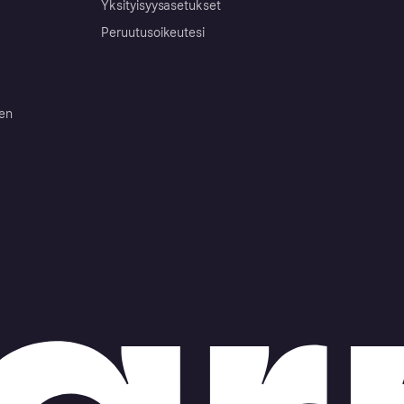
Yksityisyysasetukset
Peruutusoikeutesi
ten