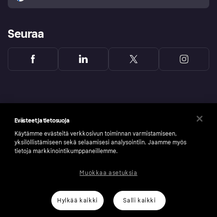
Seuraa
Evästeet ja tietosuoja
Käytämme evästeitä verkkosivun toiminnan varmistamiseen,
yksilöllistämiseen sekä selaamisesi analysointiin. Jaamme myös
tietoja markkinointikumppaneillemme.
Muokkaa asetuksia
Copyright © 2005-2026 Klarna Bank AB (publ). Headquarters: Stockholm, Sweden. All
rights reserved. Klarna Bank AB (publ). Sveavägen 46, 111 34 Stockholm. Organization
number: 556737-0431
Hylkää kaikki
Salli kaikki
Klarnan evästeseloste
Klarna.com