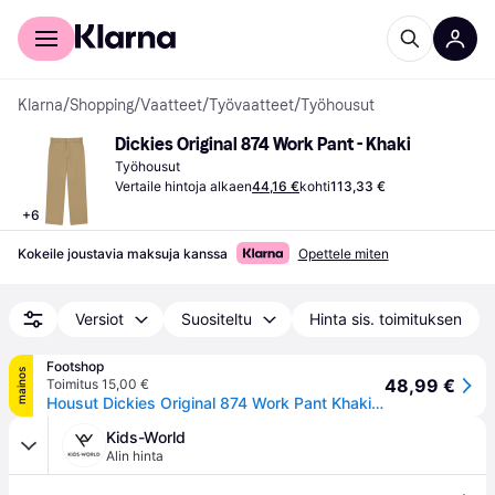
Kuluttajille
Yrityksille
Klarna
/
Shopping
/
Vaatteet
/
Työvaatteet
/
Työhousut
Dickies Original 874 Work Pant - Khaki
Työhousut
Vertaile hintoja alkaen
44,16 €
kohti
113,33 €
+
6
Kokeile joustavia maksuja kanssa
Opettele miten
Versiot
Suositeltu
Hinta sis. toimituksen
Footshop
mainos
48,99 €
Toimitus 15,00 €
Housut Dickies Original 874 Work Pant Khaki W30/L32
Kids-World
Alin hinta