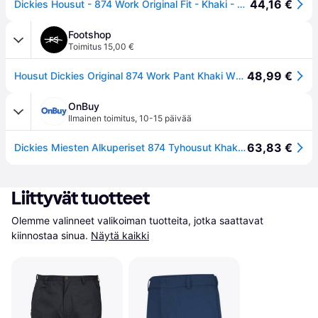
44,16 €
Dickies Housut - 874 Work Original Fit - Khaki - Dickies - W30/L32 - Housut - puuvilla
Footshop
Toimitus 15,00 €
48,99 €
Housut Dickies Original 874 Work Pant Khaki W32/L30
OnBuy
Ilmainen toimitus
,
10-15 päivää
63,83 €
Dickies Miesten Alkuperiset 874 Tyhousut Khaki 29W x 32L
Liittyvät tuotteet
Olemme valinneet valikoiman tuotteita, jotka saattavat 
kiinnostaa sinua.
Näytä kaikki