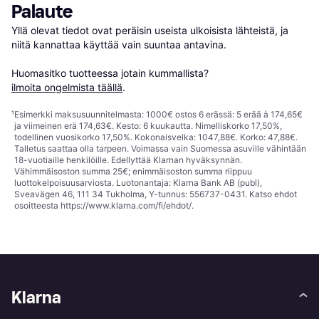
Palaute
Yllä olevat tiedot ovat peräisin useista ulkoisista lähteistä, ja 
niitä kannattaa käyttää vain suuntaa antavina.

Huomasitko tuotteessa jotain kummallista? 
ilmoita ongelmista täällä
.
¹
Esimerkki maksusuunnitelmasta: 1000€ ostos 6 erässä: 5 erää à 174,65€
ja viimeinen erä 174,63€. Kesto: 6 kuukautta. Nimelliskorko 17,50%,
todellinen vuosikorko 17,50%. Kokonaisvelka: 1047,88€. Korko: 47,88€.
Talletus saattaa olla tarpeen. Voimassa vain Suomessa asuville vähintään
18-vuotiaille henkilöille. Edellyttää Klarnan hyväksynnän.
Vähimmäisoston summa 25€; enimmäisoston summa riippuu
luottokelpoisuusarviosta. Luotonantaja: Klarna Bank AB (publ),
Sveavägen 46, 111 34 Tukholma, Y-tunnus: 556737-0431. Katso ehdot
osoitteesta
https://www.klarna.com/fi/ehdot/
.
Klarna