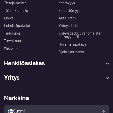
Tietoja meistä
Kestävyys
Töihin Klarnalle
Esteettömyys
Ehdot
Auto-Track
Lehdistöpalvelut
Yhteystiedot
Tietosuoja
Yhteystiedot viranomaisten
tietopyynnöille
Turvallisuus
Hyvä hallintotapa
Wikipink
Sijoittajasuhteet
Henkilöasiakas
Ohje
Reklamaatiot
Yritys
Kirjaudu sisään
Shoppaile turvallisesti Klarnalla
Kauppiastuki
Kehittäjät
Klarna app
Yksityisyysasetukset
Kirjaudu sisään yrityksenä
Operatiivinen tila
Markkina
Tutustu kauppoihin
Peruutusoikeutesi
Myy Klarnalla
Kumppanit ja integraatiot
Ostajan turva
Suomi