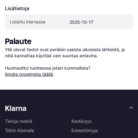
Lisätietoja
Listattu klarnassa
2025-10-17
Palaute
Yllä olevat tiedot ovat peräisin useista ulkoisista lähteistä, ja 
niitä kannattaa käyttää vain suuntaa antavina.

Huomasitko tuotteessa jotain kummallista? 
ilmoita ongelmista täällä
.
Klarna
Tietoja meistä
Kestävyys
Töihin Klarnalle
Esteettömyys