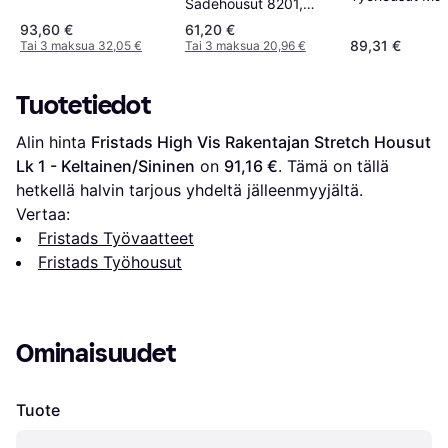
Sadehousut 8201,
tummansininen
93,60 €
61,20 €
89,31 €
Tai 3 maksua 32,05 €
Tai 3 maksua 20,96 €
Tuotetiedot
Alin hinta 
Fristads High Vis Rakentajan Stretch Housut 
Lk 1 - Keltainen/Sininen
 on 
91,16 €
. Tämä on tällä 
hetkellä halvin tarjous yhdeltä jälleenmyyjältä.
Vertaa:
Fristads Työvaatteet
Fristads Työhousut
Ominaisuudet
Tuote