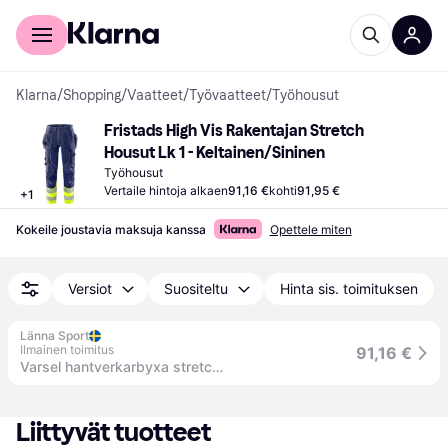
Kuluttajille
Yrityksille
Klarna
/
Shopping
/
Vaatteet
/
Työvaatteet
/
Työhousut
Fristads High Vis Rakentajan Stretch 
Housut Lk 1 - Keltainen/Sininen
Työhousut
Vertaile hintoja alkaen
91,16 €
kohti
91,95 €
+
1
Kokeile joustavia maksuja kanssa
Opettele miten
Versiot
Suositeltu
Hinta sis. toimituksen
Länna Sport
Ilmainen toimitus
91,16 €
Varsel hantverkarbyxa stretch 2608 FASG, klass 1, D100, VARSELGUL/MARINBLÅ
Liittyvät tuotteet