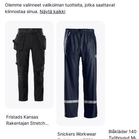
Olemme valinneet valikoiman tuotteita, jotka saattavat 
kiinnostaa sinua.
Näytä kaikki
Fristads Kansas
Rakentajan Stretch
Housut 2596 LWS -
Blåkläder 140
Snickers Workwear
Musta
Työhousut Mus