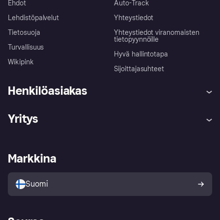
Ehdot
Auto-Track
Lehdistöpalvelut
Yhteystiedot
Tietosuoja
Yhteystiedot viranomaisten
tietopyynnöille
Turvallisuus
Hyvä hallintotapa
Wikipink
Sijoittajasuhteet
Henkilöasiakas
Ohje
Reklamaatiot
Yritys
Kirjaudu sisään
Shoppaile turvallisesti Klarnalla
Kauppiastuki
Kehittäjät
Klarna app
Yksityisyysasetukset
Kirjaudu sisään yrityksenä
Operatiivinen tila
Markkina
Tutustu kauppoihin
Peruutusoikeutesi
Myy Klarnalla
Kumppanit ja integraatiot
Ostajan turva
Suomi