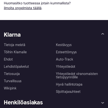
Huomasitko tuotteessa jotain kummallista? 
ilmoita ongelmista täällä
.
Klarna
Tietoja meistä
Kestävyys
Töihin Klarnalle
Esteettömyys
Ehdot
Auto-Track
Lehdistöpalvelut
Yhteystiedot
Tietosuoja
Yhteystiedot viranomaisten
tietopyynnöille
Turvallisuus
Hyvä hallintotapa
Wikipink
Sijoittajasuhteet
Henkilöasiakas