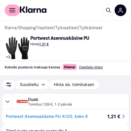
Kuluttajille
Yrityksille
Klarna
/
Shopping
/
Vaatteet
/
Työvaatteet
/
Työkäsineet
Portwest Asennuskäsine PU
Hinta
1,21 €
+
2
Kokeile joustavia maksuja kanssa
Opettele miten
Suositeltu
Hinta sis. toimituksen
Duab
Toimitus 7,89 €
,
1-2 päivää
1,21 €
Portwest Asennuskäsine PU A120, koko 9
Tämä tuote on myös saatavilla 
1