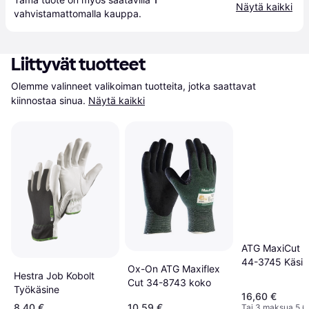
Näytä kaikki
vahvistamattomalla 
kauppa
.
Liittyvät tuotteet
Olemme valinneet valikoiman tuotteita, jotka saattavat 
kiinnostaa sinua.
Näytä kaikki
ATG MaxiCut 
44-3745 Käsin
Ox-On ATG Maxiflex
Hestra Job Kobolt
Viiltosuoja, vah
Cut 34-8743 koko
Työkäsine
peukalonote
16,60 €
8,40 €
10,59 €
Tai 3 maksua 5,6