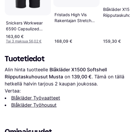
Blåkläder X15
Fristads High Vis
Riipputaskuho
Rakentajan Stretch
Musta
Snickers Workwear
Housut Lk 1 -
6590 Capsulized
Keltainen/Musta
Kneepads Holster
163,60 €
Pockets Stretch
168,09 €
159,30 €
Tai 3 maksua 56,02 €
Trousers
Tuotetiedot
Alin hinta tuotteelle 
Blåkläder X1500 Softshell 
Riipputaskuhousut Musta
 on 
139,00 €
. Tämä on tällä 
hetkellä halvin tarjous 
2
 kaupan joukossa.
Vertaa:
Blåkläder Työvaatteet
Blåkläder Työhousut
Ominaisuudet