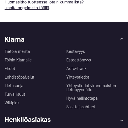
Huomasitko tuotteessa jotain kummallista? 
ilmoita ongelmista täällä
.
Klarna
Tietoja meistä
Kestävyys
Töihin Klarnalle
Esteettömyys
Ehdot
Auto-Track
Lehdistöpalvelut
Yhteystiedot
Tietosuoja
Yhteystiedot viranomaisten
tietopyynnöille
Turvallisuus
Hyvä hallintotapa
Wikipink
Sijoittajasuhteet
Henkilöasiakas