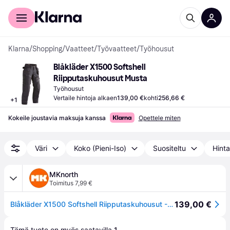
Kuluttajille
Yrityksille
Klarna
/
Shopping
/
Vaatteet
/
Työvaatteet
/
Työhousut
Blåkläder X1500 Softshell 
Riipputaskuhousut Musta
Työhousut
Vertaile hintoja alkaen
139,00 €
kohti
256,66 €
+
1
Kokeile joustavia maksuja kanssa
Opettele miten
Väri
Koko (Pieni-Iso)
Suositeltu
Hinta
MKnorth
Toimitus 7,99 €
139,00 €
Blåkläder X1500 Softshell Riipputaskuhousut - Musta - D104
Tämä tuote on myös saatavilla 
1