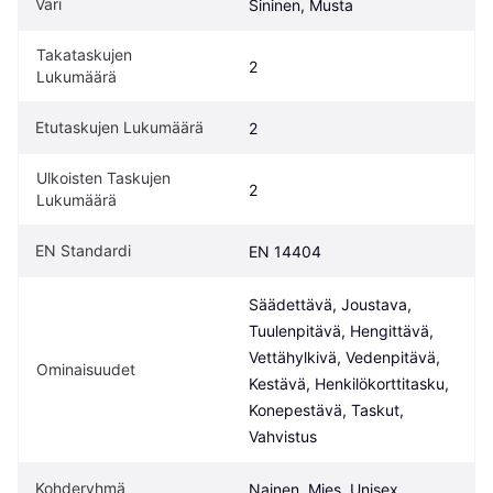
Väri
Sininen, Musta
Takataskujen 
2
Lukumäärä
Etutaskujen Lukumäärä
2
Ulkoisten Taskujen 
2
Lukumäärä
EN Standardi
EN 14404
Säädettävä, Joustava, 
Tuulenpitävä, Hengittävä, 
Vettähylkivä, Vedenpitävä, 
Ominaisuudet
Kestävä, Henkilökorttitasku, 
Konepestävä, Taskut, 
Vahvistus
Kohderyhmä
Nainen, Mies, Unisex