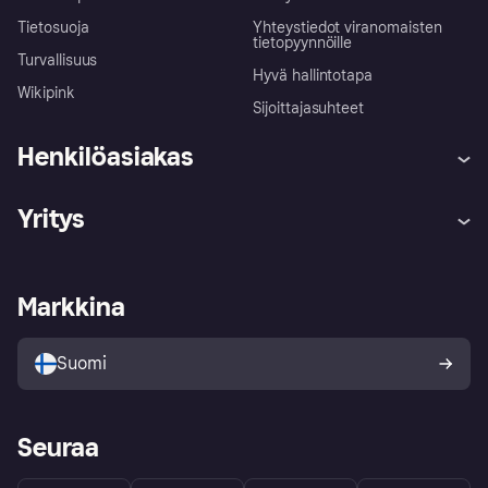
Tietosuoja
Yhteystiedot viranomaisten
tietopyynnöille
Turvallisuus
Hyvä hallintotapa
Wikipink
Sijoittajasuhteet
Henkilöasiakas
Ohje
Reklamaatiot
Yritys
Kirjaudu sisään
Shoppaile turvallisesti Klarnalla
Kauppiastuki
Kehittäjät
Klarna app
Yksityisyysasetukset
Kirjaudu sisään yrityksenä
Operatiivinen tila
Markkina
Tutustu kauppoihin
Peruutusoikeutesi
Myy Klarnalla
Kumppanit ja integraatiot
Ostajan turva
Suomi
Seuraa