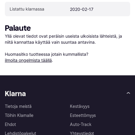
Listattu klarnassa
2020-02-17
Palaute
Yllä olevat tiedot ovat peräisin useista ulkoisista lähteistä, ja 
niitä kannattaa käyttää vain suuntaa antavina.

Huomasitko tuotteessa jotain kummallista? 
ilmoita ongelmista täällä
.
Klarna
Tietoja meistä
Kestävyys
Töihin Klarnalle
Esteettömyys
Ehdot
Auto-Track
Lehdistöpalvelut
Yhteystiedot