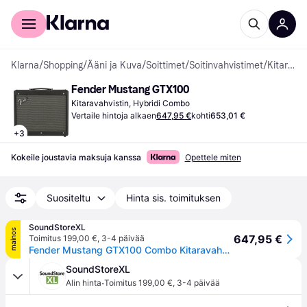
Kuluttajille
Yrityksille
Klarna
/
Shopping
/
Ääni ja Kuva
/
Soittimet
/
Soitinvahvistimet
/
Kitaravahvistimet
Fender Mustang GTX100
Kitaravahvistin, Hybridi Combo
Vertaile hintoja alkaen
647,95 €
kohti
653,01 €
+
3
Kokeile joustavia maksuja kanssa
Opettele miten
Suositeltu
Hinta sis. toimituksen
SoundStoreXL
mainos
647,95 €
Toimitus 199,00 €
,
3-4 päivää
Fender Mustang GTX100 Combo Kitaravahvistin
SoundStoreXL
·
Alin hinta
Toimitus 199,00 €
,
3-4 päivää