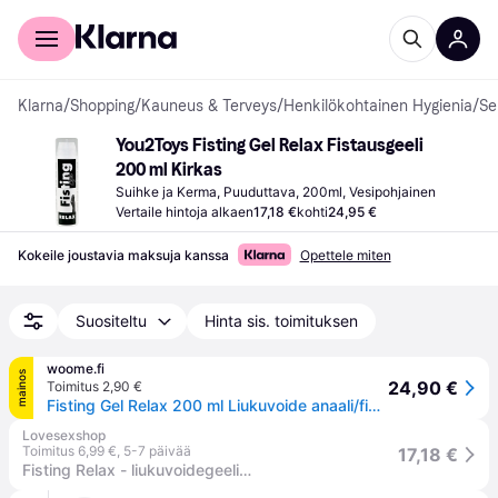
Kuluttajille
Yrityksille
Klarna
/
Shopping
/
Kauneus & Terveys
/
Henkilökohtainen Hygienia
/
Se
You2Toys Fisting Gel Relax Fistausgeeli 
200 ml Kirkas
Suihke ja Kerma, Puuduttava, 200ml, Vesipohjainen
Vertaile hintoja alkaen
17,18 €
kohti
24,95 €
Kokeile joustavia maksuja kanssa
Opettele miten
Suositeltu
Hinta sis. toimituksen
woome.fi
mainos
24,90 €
Toimitus 2,90 €
Fisting Gel Relax 200 ml Liukuvoide anaali/fisting
Lovesexshop
Toimitus 6,99 €
,
5-7 päivää
17,18 €
Fisting Relax - liukuvoidegeeli - vesipohjainen - 200ml