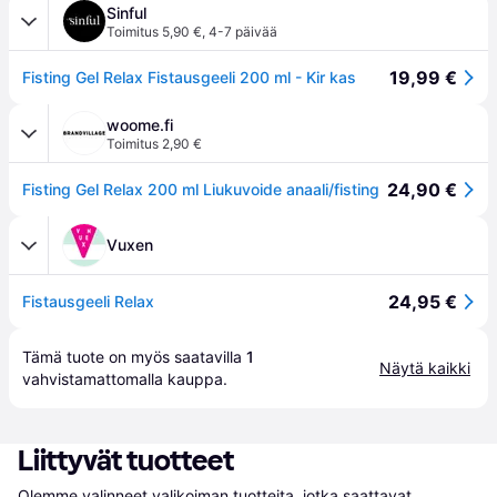
Sinful
Toimitus 5,90 €
,
4-7 päivää
19,99 €
Fisting Gel Relax Fistausgeeli 200 ml - Kir kas
woome.fi
Toimitus 2,90 €
24,90 €
Fisting Gel Relax 200 ml Liukuvoide anaali/fisting
Vuxen
24,95 €
Fistausgeeli Relax
Tämä tuote on myös saatavilla 
1
Näytä kaikki
vahvistamattomalla 
kauppa
.
Liittyvät tuotteet
Olemme valinneet valikoiman tuotteita, jotka saattavat 