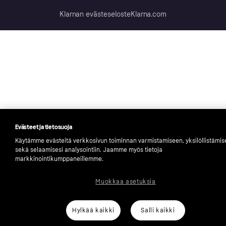
Klarnan evästeseloste
Klarna.com
Evästeet ja tietosuoja
Käytämme evästeitä verkkosivun toiminnan varmistamiseen, yksilöllistämi
sekä selaamisesi analysointiin. Jaamme myös tietoja
markkinointikumppaneillemme.
Muokkaa asetuksia
Hylkää kaikki
Salli kaikki