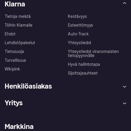
Klarna
Tietoja meistä
Kestävyys
Töihin Klarnalle
Esteettömyys
Ehdot
Auto-Track
Lehdistöpalvelut
Yhteystiedot
Tietosuoja
Yhteystiedot viranomaisten
tietopyynnöille
Turvallisuus
Hyvä hallintotapa
Wikipink
Sijoittajasuhteet
Henkilöasiakas
Ohje
Reklamaatiot
Yritys
Kirjaudu sisään
Shoppaile turvallisesti Klarnalla
Kauppiastuki
Kehittäjät
Klarna app
Yksityisyysasetukset
Kirjaudu sisään yrityksenä
Operatiivinen tila
Markkina
Tutustu kauppoihin
Peruutusoikeutesi