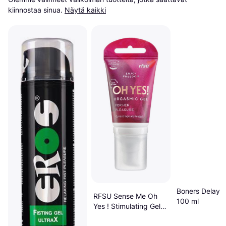
kiinnostaa sinua.
Näytä kaikki
Boners Delay 
RFSU Sense Me Oh
100 ml
Yes ! Stimulating Gel
40ml