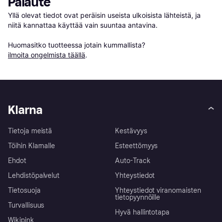
Palaute
Yllä olevat tiedot ovat peräisin useista ulkoisista lähteistä, ja 
niitä kannattaa käyttää vain suuntaa antavina.

Huomasitko tuotteessa jotain kummallista? 
ilmoita ongelmista täällä
.
Klarna
Tietoja meistä
Kestävyys
Töihin Klarnalle
Esteettömyys
Ehdot
Auto-Track
Lehdistöpalvelut
Yhteystiedot
Tietosuoja
Yhteystiedot viranomaisten
tietopyynnöille
Turvallisuus
Hyvä hallintotapa
Wikipink