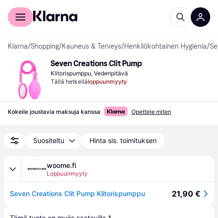
Kuluttajille
Yrityksille
Klarna
/
Shopping
/
Kauneus & Terveys
/
Henkilökohtainen Hygienia
/
Se
Seven Creations Clit Pump
Klitorispumppu, Vedenpitävä
Tällä hetkellä
loppuunmyyty
Kokeile joustavia maksuja kanssa
Opettele miten
Suositeltu
Hinta sis. toimituksen
woome.fi
Loppuunmyyty
21,90 €
Seven Creations Clit Pump Klitorispumppu
Tämä tuote on myös saatavilla 
1