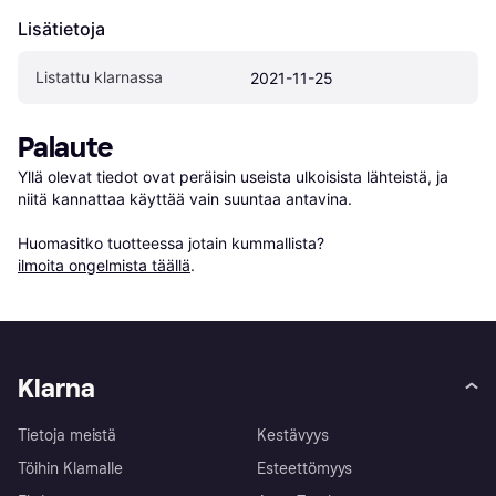
Lisätietoja
Listattu klarnassa
2021-11-25
Palaute
Yllä olevat tiedot ovat peräisin useista ulkoisista lähteistä, ja 
niitä kannattaa käyttää vain suuntaa antavina.

Huomasitko tuotteessa jotain kummallista? 
ilmoita ongelmista täällä
.
Klarna
Tietoja meistä
Kestävyys
Töihin Klarnalle
Esteettömyys