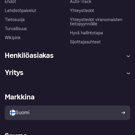
Ehdot
Auto-Track
Lehdistöpalvelut
Yhteystiedot
Tietosuoja
Yhteystiedot viranomaisten
tietopyynnöille
Turvallisuus
Hyvä hallintotapa
Wikipink
Sijoittajasuhteet
Henkilöasiakas
Ohje
Reklamaatiot
Yritys
Kirjaudu sisään
Shoppaile turvallisesti Klarnalla
Kauppiastuki
Kehittäjät
Klarna app
Yksityisyysasetukset
Kirjaudu sisään yrityksenä
Operatiivinen tila
Markkina
Tutustu kauppoihin
Peruutusoikeutesi
Myy Klarnalla
Kumppanit ja integraatiot
Ostajan turva
Suomi