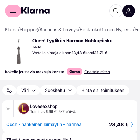
Kuluttajille
Yrityksille
Klarna
/
Shopping
/
Kauneus & Terveys
/
Henkilökohtainen Hygienia
/
Se
Ouch! Tyylikäs Harmaa Nahkapiiska
Mela
Vertaile hintoja alkaen
23,48 €
kohti
23,71 €
Kokeile joustavia maksuja kanssa
Opettele miten
Väri
Suositeltu
Hinta sis. toimituksen
Lovesexshop
Toimitus 6,99 €
,
5-7 päivää
23,48 €
Ouch - nahkainen läimäytin - harmaa
Tämä tuote on myös saatavilla 
1