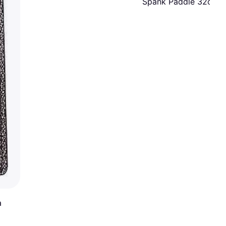
Spank Paddle 32cm
a