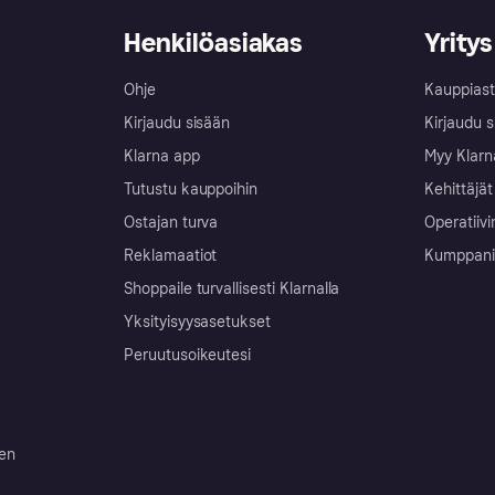
Henkilöasiakas
Yritys
Ohje
Kauppiast
Kirjaudu sisään
Kirjaudu s
Klarna app
Myy Klarn
Tutustu kauppoihin
Kehittäjät
Ostajan turva
Operatiivi
Reklamaatiot
Kumppanit 
Shoppaile turvallisesti Klarnalla
Yksityisyysasetukset
Peruutusoikeutesi
ten