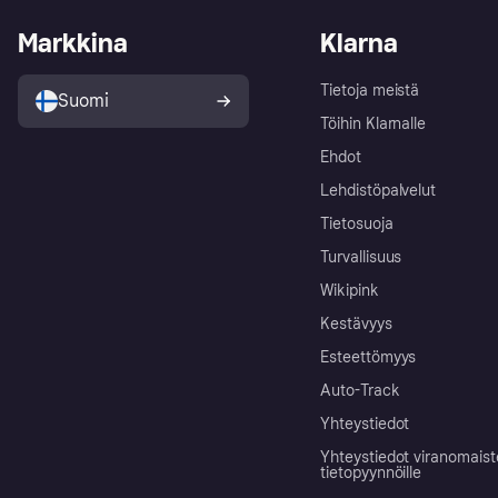
Markkina
Klarna
Tietoja meistä
Suomi
Töihin Klarnalle
Ehdot
Lehdistöpalvelut
Tietosuoja
Turvallisuus
Wikipink
Kestävyys
Esteettömyys
Auto-Track
Yhteystiedot
Yhteystiedot viranomais
tietopyynnöille