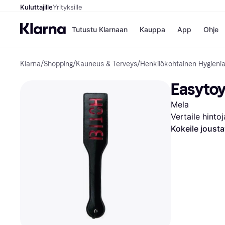
Kuluttajille
Yrityksille
Tutustu Klarnaan
Kauppa
App
Ohje
Klarna
/
Shopping
/
Kauneus & Terveys
/
Henkilökohtainen Hygieni
Kaupat
Ma
Booking.
Mak
Easytoy
Gigantti
Mak
H&M
Mak
Mela
Peten Koi
kul
Wolt
Mak
Vertaile hinto
Rah
Kokeile joust
Mob
Kauppahakem