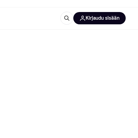
Kirjaudu sisään
totarvikkeet
rna?
 kategoriat