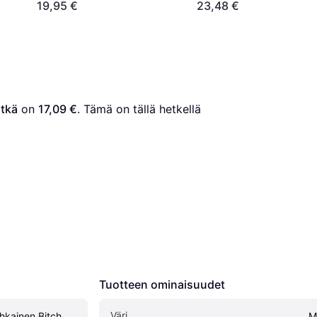
19,95 €
23,48 €
ätkä
 on 
17,09 €
. Tämä on tällä hetkellä 
Tuotteen ominaisuudet
Väri
kainen Bitch 
M