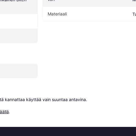
Materiaali
T
niitä kannattaa käyttää vain suuntaa antavina.

äällä
.