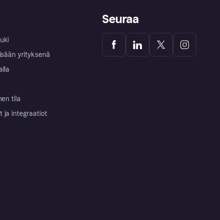
Seuraa
uki
isään yrityksenä
alla
nen tila
ja integraatiot