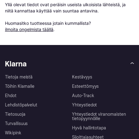
Yllä olevat tiedot ovat peräisin useista ulkoisista lähteistä, ja 
niitä kannattaa käyttää vain suuntaa antavina.

Huomasitko tuotteessa jotain kummallista? 
ilmoita ongelmista täällä
.
Klarna
Tietoja meistä
Kestävyys
Töihin Klarnalle
Esteettömyys
Ehdot
Auto-Track
Lehdistöpalvelut
Yhteystiedot
Tietosuoja
Yhteystiedot viranomaisten
tietopyynnöille
Turvallisuus
Hyvä hallintotapa
Wikipink
Sijoittajasuhteet