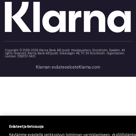
Copyright © 2005-2026 Klarna Bank AB (publ). Headquarters: Stockholm, Sweden. All
rights reserved. Klarna Bank AB (publ). Sveavägen 46, 111 34 Stockholm. Organization
number: 556737-0431
Klarnan evästeseloste
Klarna.com
Evästeet ja tietosuoja
Käytämme evästeitä verkkosivun toiminnan varmistamiseen, yksilöllistämi