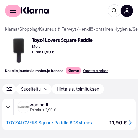
Kuluttajille
Yrityksille
Klarna
/
Shopping
/
Kauneus & Terveys
/
Henkilökohtainen Hygienia
/
Se
Toyz4Lovers Square Paddle
Mela
Hinta
11,90 €
Kokeile joustavia maksuja kanssa
Opettele miten
Suositeltu
Hinta sis. toimituksen
woome.fi
Toimitus 2,90 €
11,90 €
TOYZ4LOVERS Square Paddle BDSM-mela