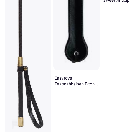
Sweet Anticipa
Pyöreä läimäyt
Punainen
Easytoys
Tekonahkainen Bitch
Lätkä