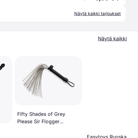
Näytä kaikki tarjoukset
Näytä kaikki
Fifty Shades of Grey
Please Sir Flogger
Viidenkymmenen Harmaan
Sävy
Easytoys Ruoska 45