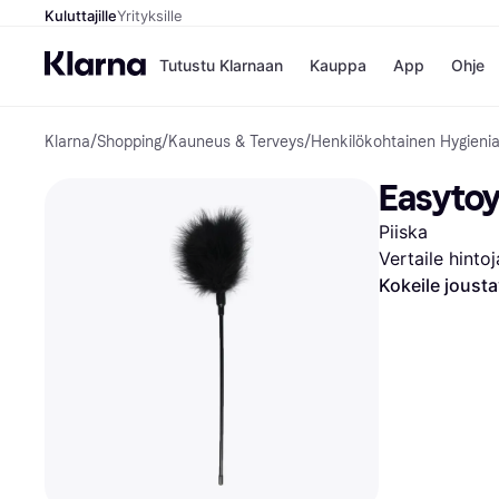
Kuluttajille
Yrityksille
Tutustu Klarnaan
Kauppa
App
Ohje
Klarna
/
Shopping
/
Kauneus & Terveys
/
Henkilökohtainen Hygieni
Kaupat
Ma
Booking.
Mak
Easytoy
Gigantti
Mak
H&M
Mak
Piiska
Peten Koi
kul
Wolt
Mak
Vertaile hinto
Rah
Kokeile joust
Mob
Kauppahakem