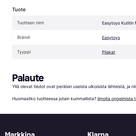
Tuote
Tuotteen nimi
Easytoys Kutitin
Brändi
Easytoys
Tyyppi
Piiskat
Palaute
Yllä olevat tiedot ovat peräisin useista ulkoisista lähteistä, ja 
Huomasitko tuotteessa jotain kummallista? 
ilmoita ongelmista t
Markkina
Klarna