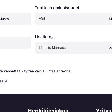
Tuotteen ominaisuudet
Väri
 Musta
M
Lisätietoja
Listattu klarnassa
2
niitä kannattaa käyttää vain suuntaa antavina.

äällä
.
Henkilöasiakas
Yritys