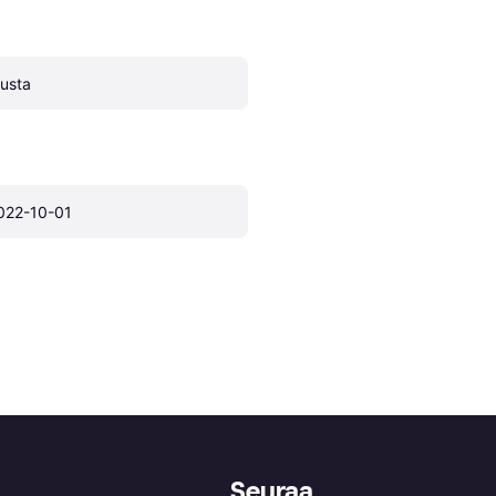
usta
022-10-01
Seuraa