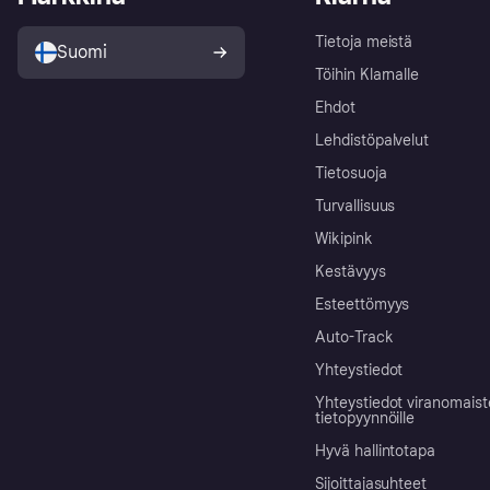
Tietoja meistä
Suomi
Töihin Klarnalle
Ehdot
Lehdistöpalvelut
Tietosuoja
Turvallisuus
Wikipink
Kestävyys
Esteettömyys
Auto-Track
Yhteystiedot
Yhteystiedot viranomais
tietopyynnöille
Hyvä hallintotapa
Sijoittajasuhteet