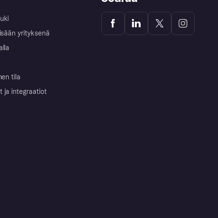
uki
isään yrityksenä
alla
nen tila
ja integraatiot