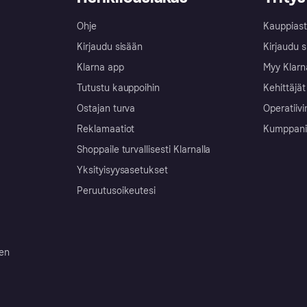
Ohje
Kauppiast
Kirjaudu sisään
Kirjaudu s
Klarna app
Myy Klarn
Tutustu kauppoihin
Kehittäjät
Ostajan turva
Operatiivi
Reklamaatiot
Kumppanit 
Shoppaile turvallisesti Klarnalla
Yksityisyysasetukset
Peruutusoikeutesi
ten