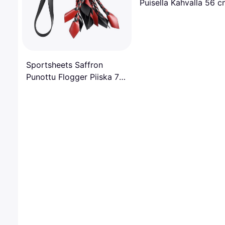
Puisella Kahvalla 56 
Musta
Sportsheets Saffron
Punottu Flogger Piiska 78
cm