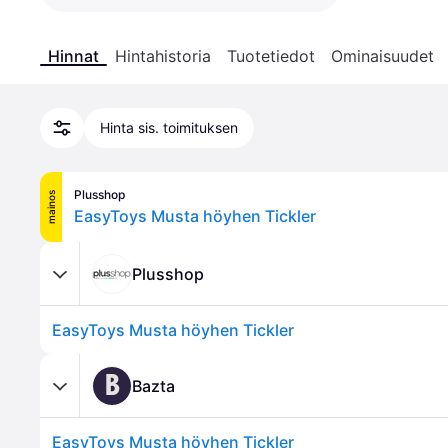
Hinnat
Hintahistoria
Tuotetiedot
Ominaisuudet
Hinta sis. toimituksen
Plusshop
mainos
EasyToys Musta höyhen Tickler
Plusshop
EasyToys Musta höyhen Tickler
B
Bazta
EasyToys Musta höyhen Tickler