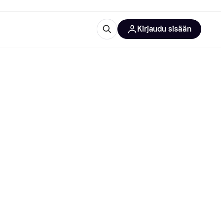
Kirjaudu sisään
totarvikkeet
rna?
 kategoriat