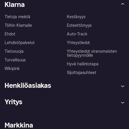
Klarna
Tietoja meistä
Kestävyys
Töihin Klarnalle
Esteettömyys
Ehdot
Auto-Track
Lehdistöpalvelut
Yhteystiedot
Tietosuoja
Yhteystiedot viranomaisten
tietopyynnöille
Turvallisuus
Hyvä hallintotapa
Wikipink
Sijoittajasuhteet
Henkilöasiakas
Ohje
Reklamaatiot
Yritys
Kirjaudu sisään
Shoppaile turvallisesti Klarnalla
Kauppiastuki
Kehittäjät
Klarna app
Yksityisyysasetukset
Kirjaudu sisään yrityksenä
Operatiivinen tila
Markkina
Tutustu kauppoihin
Peruutusoikeutesi