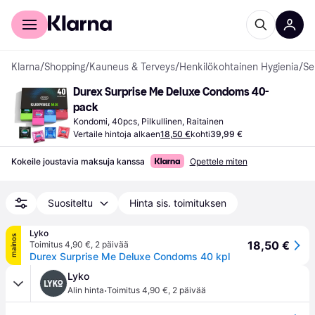
Kuluttajille
Yrityksille
Klarna
/
Shopping
/
Kauneus & Terveys
/
Henkilökohtainen Hygienia
/
Se
Durex Surprise Me Deluxe Condoms 40-
pack
Kondomi, 40pcs, Pilkullinen, Raitainen
Vertaile hintoja alkaen
18,50 €
kohti
39,99 €
Kokeile joustavia maksuja kanssa
Opettele miten
Suositeltu
Hinta sis. toimituksen
Lyko
mainos
18,50 €
Toimitus 4,90 €
,
2 päivää
Durex Surprise Me Deluxe Condoms 40 kpl
Lyko
·
Alin hinta
Toimitus 4,90 €
,
2 päivää