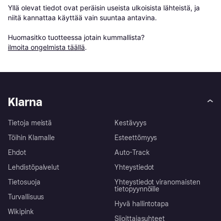
Yllä olevat tiedot ovat peräisin useista ulkoisista lähteistä, ja 
niitä kannattaa käyttää vain suuntaa antavina.

Huomasitko tuotteessa jotain kummallista? 
ilmoita ongelmista täällä
.
Klarna
Tietoja meistä
Kestävyys
Töihin Klarnalle
Esteettömyys
Ehdot
Auto-Track
Lehdistöpalvelut
Yhteystiedot
Tietosuoja
Yhteystiedot viranomaisten
tietopyynnöille
Turvallisuus
Hyvä hallintotapa
Wikipink
Sijoittajasuhteet