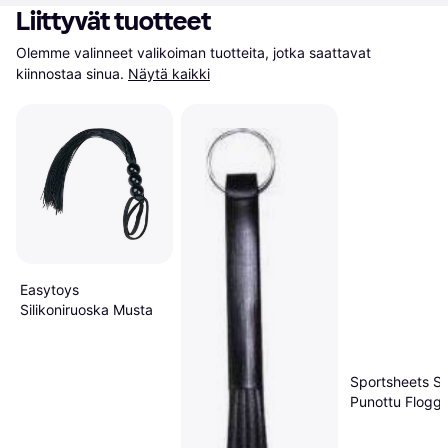
Liittyvät tuotteet
Olemme valinneet valikoiman tuotteita, jotka saattavat 
kiinnostaa sinua.
Näytä kaikki
Easytoys
Silikoniruoska Musta
Sportsheets Sa
Punottu Flogge
78 cm