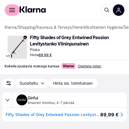
Kuluttajille
Yrityksille
Klarna
/
Shopping
/
Kauneus & Terveys
/
Henkilökohtainen Hygienia
/
Se
Fifty Shades of Grey Entwined Passion 
Levitystanko Viininpunainen
Piiska
Hinta
89,99 €
+
1
Kokeile joustavia maksuja kanssa
Opettele miten
Suositeltu
Hinta sis. toimituksen
Sinful
Ilmainen toimitus
,
4-7 päivää
89,99 €
Fifty Shades of Grey Entwined Passion Levitystanko - Vii nin pu nai nen