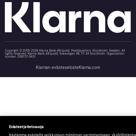
Copyright © 2005-2026 Klarna Bank AB (publ). Headquarters: Stockholm, Sweden. All
rights reserved. Klarna Bank AB (publ). Sveavägen 46, 111 34 Stockholm. Organization
number: 556737-0431
Klarnan evästeseloste
Klarna.com
Evästeet ja tietosuoja
Käytämme evästeitä verkkosivun toiminnan varmistamiseen, yksilöllistämi