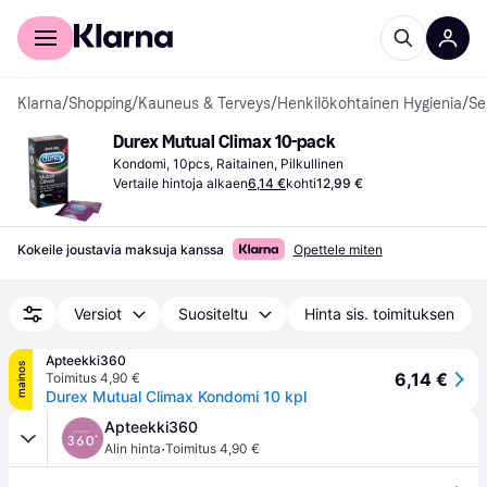
Kuluttajille
Yrityksille
Klarna
/
Shopping
/
Kauneus & Terveys
/
Henkilökohtainen Hygienia
/
Se
Durex Mutual Climax 10-pack
Kondomi, 10pcs, Raitainen, Pilkullinen
Vertaile hintoja alkaen
6,14 €
kohti
12,99 €
Kokeile joustavia maksuja kanssa
Opettele miten
Versiot
Suositeltu
Hinta sis. toimituksen
Apteekki360
mainos
6,14 €
Toimitus 4,90 €
Durex Mutual Climax Kondomi 10 kpl
Apteekki360
·
Alin hinta
Toimitus 4,90 €