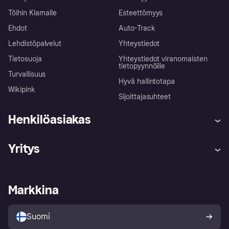
Töihin Klarnalle
Esteettömyys
Ehdot
Auto-Track
Lehdistöpalvelut
Yhteystiedot
Tietosuoja
Yhteystiedot viranomaisten
tietopyynnöille
Turvallisuus
Hyvä hallintotapa
Wikipink
Sijoittajasuhteet
Henkilöasiakas
Ohje
Reklamaatiot
Yritys
Kirjaudu sisään
Shoppaile turvallisesti Klarnalla
Kauppiastuki
Kehittäjät
Klarna app
Yksityisyysasetukset
Kirjaudu sisään yrityksenä
Operatiivinen tila
Markkina
Tutustu kauppoihin
Peruutusoikeutesi
Myy Klarnalla
Kumppanit ja integraatiot
Ostajan turva
Suomi