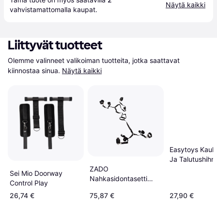
Näytä kaikki
vahvistamattomalla 
kaupat
.
Liittyvät tuotteet
Olemme valinneet valikoiman tuotteita, jotka saattavat 
kiinnostaa sinua.
Näytä kaikki
Easytoys Kaul
Ja Talutushihn
ZADO
Sei Mio Doorway
Nahkasidontasetti
Control Play
Sängylle Musta
26,74 €
75,87 €
27,90 €