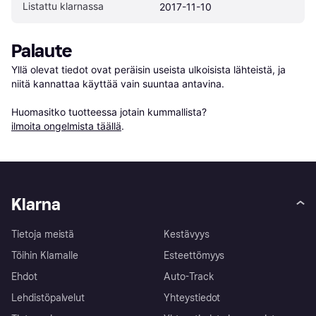
Listattu klarnassa
2017-11-10
Palaute
Yllä olevat tiedot ovat peräisin useista ulkoisista lähteistä, ja 
niitä kannattaa käyttää vain suuntaa antavina.

Huomasitko tuotteessa jotain kummallista? 
ilmoita ongelmista täällä
.
Klarna
Tietoja meistä
Kestävyys
Töihin Klarnalle
Esteettömyys
Ehdot
Auto-Track
Lehdistöpalvelut
Yhteystiedot