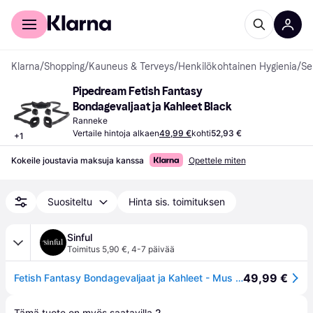
Kuluttajille
Yrityksille
Klarna
/
Shopping
/
Kauneus & Terveys
/
Henkilökohtainen Hygienia
/
Se
Pipedream Fetish Fantasy 
Bondagevaljaat ja Kahleet Black
Ranneke
Vertaile hintoja alkaen
49,99 €
kohti
52,93 €
+
1
Kokeile joustavia maksuja kanssa
Opettele miten
Suositeltu
Hinta sis. toimituksen
Sinful
Toimitus 5,90 €
,
4-7 päivää
49,99 €
Fetish Fantasy Bondagevaljaat ja Kahleet - Mus ta
Tämä tuote on myös saatavilla 
2