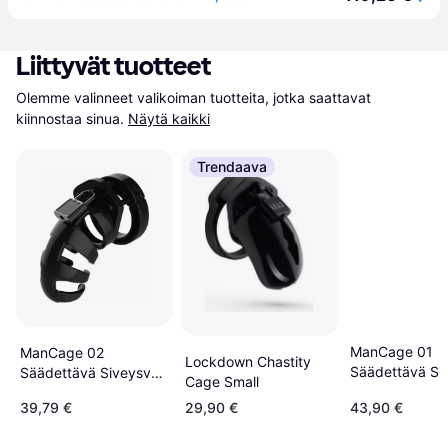
Liittyvät tuotteet
Olemme valinneet valikoiman tuotteita, jotka saattavat 
kiinnostaa sinua.
Näytä kaikki
Trendaava
ManCage 01
ManCage 02
Lockdown Chastity
Säädettävä Si
Säädettävä Siveysvyö
Cage Small
Kirkas
Kirkas
39,79 €
29,90 €
43,90 €