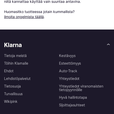
niitä kannattaa käyttää vain suuntaa antavina.

Huomasitko tuotteessa jotain kummallista? 
ilmoita ongelmista täällä
.
Klarna
Tietoja meistä
Kestävyys
Töihin Klarnalle
Esteettömyys
Ehdot
Auto-Track
Lehdistöpalvelut
Yhteystiedot
Tietosuoja
Yhteystiedot viranomaisten
tietopyynnöille
Turvallisuus
Hyvä hallintotapa
Wikipink
Sijoittajasuhteet