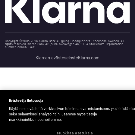
Copyright © 2005-2026 Klarna Bank AB (publ). Headquarters: Stockholm, Sweden. All
rights reserved. Klarna Bank AB (publ). Sveavägen 46, 111 34 Stockholm. Organization
number: 556737-0431
Klarnan evästeseloste
Klarna.com
Evästeet ja tietosuoja
Käytämme evästeitä verkkosivun toiminnan varmistamiseen, yksilöllistämi
sekä selaamisesi analysointiin. Jaamme myös tietoja
markkinointikumppaneillemme.
Muokkaa asetuksia