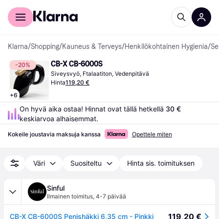
Kuluttajille
Yrityksille
Klarna
/
Shopping
/
Kauneus & Terveys
/
Henkilökohtainen Hygienia
/
Se
CB-X CB-6000S
-20%
Siveysvyö, Ftalaatiton, Vedenpitävä
Hinta
119,20 €
+
6
On hyvä aika ostaa! Hinnat ovat tällä hetkellä 
30 €
keskiarvoa alhaisemmat.
Kokeile joustavia maksuja kanssa
Opettele miten
Väri
Suositeltu
Hinta sis. toimituksen
Sinful
Ilmainen toimitus
,
4-7 päivää
119,20 €
CB-X CB-6000S Penishäkki 6,35 cm - Pinkki