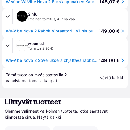
145,07 €
WeVibe WeVibe Nova 2 Fuksianpunainen Kauko-ohjattava Pupuvibraattori
Sinful
Ilmainen toimitus
,
4-7 päivää
149,00 €
We-Vibe Nova 2 Rabbit Vibraattori - Vii nin pu nai nen
woome.fi
Toimitus 2,90 €
149,00 €
We-Vibe Nova 2 Sovelluksella ohjattava rabbit-vibraattori
Tämä tuote on myös saatavilla 
2
Näytä kaikki
vahvistamattomalla 
kaupat
.
Liittyvät tuotteet
Olemme valinneet valikoiman tuotteita, jotka saattavat 
kiinnostaa sinua.
Näytä kaikki