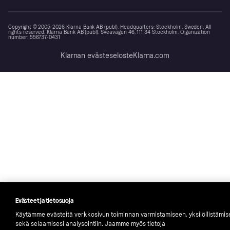
Copyright © 2005-2026 Klarna Bank AB (publ). Headquarters: Stockholm, Sweden. All
rights reserved. Klarna Bank AB (publ). Sveavägen 46, 111 34 Stockholm. Organization
number: 556737-0431
Klarnan evästeseloste
Klarna.com
Evästeet ja tietosuoja
Käytämme evästeitä verkkosivun toiminnan varmistamiseen, yksilöllistämi
sekä selaamisesi analysointiin. Jaamme myös tietoja