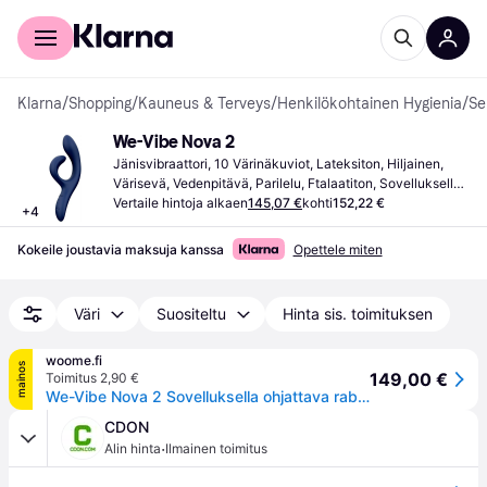
Kuluttajille
Yrityksille
Klarna
/
Shopping
/
Kauneus & Terveys
/
Henkilökohtainen Hygienia
/
Se
We-Vibe Nova 2
Jänisvibraattori, 10 Värinäkuviot, Lateksiton, Hiljainen, 
Värisevä, Vedenpitävä, Parilelu, Ftalaatiton, Sovelluksella 
ohjattava
Vertaile hintoja alkaen
145,07 €
kohti
152,22 €
+
4
Kokeile joustavia maksuja kanssa
Opettele miten
Väri
Suositeltu
Hinta sis. toimituksen
woome.fi
mainos
149,00 €
Toimitus 2,90 €
We-Vibe Nova 2 Sovelluksella ohjattava rabbit-vibraattori
CDON
·
Alin hinta
Ilmainen toimitus