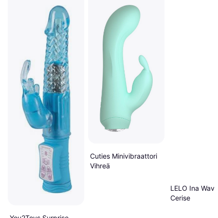
Cuties Minivibraattori
Vihreä
LELO Ina Wave
Cerise
You2Toys Surprise