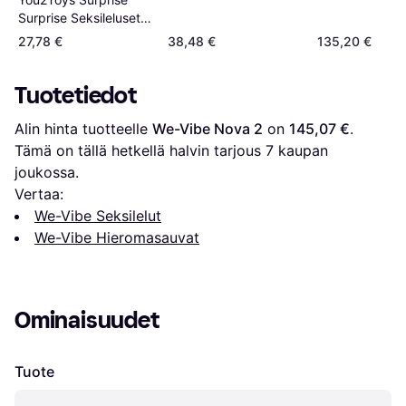
Surprise Seksilelusetti
Lila
27,78 €
38,48 €
135,20 €
Tuotetiedot
Alin hinta tuotteelle 
We-Vibe Nova 2
 on 
145,07 €
. 
Tämä on tällä hetkellä halvin tarjous 
7
 kaupan 
joukossa.
Vertaa:
We-Vibe Seksilelut
We-Vibe Hieromasauvat
Ominaisuudet
Tuote