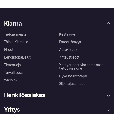
Klarna
Tietoja meistä
Kestävyys
Töihin Klarnalle
Esteettömyys
Ehdot
Auto-Track
Lehdistöpalvelut
Yhteystiedot
Tietosuoja
Yhteystiedot viranomaisten
tietopyynnöille
Turvallisuus
Hyvä hallintotapa
Wikipink
Sijoittajasuhteet
Henkilöasiakas
Ohje
Reklamaatiot
Yritys
Kirjaudu sisään
Shoppaile turvallisesti Klarnalla