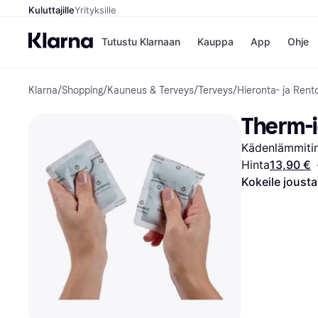
Kuluttajille
Yrityksille
Tutustu Klarnaan
Kauppa
App
Ohje
Klarna
/
Shopping
/
Kauneus & Terveys
/
Terveys
/
Hieronta- ja Rent
Kaupat
Ma
Booking.
Mak
Therm-i
Gigantti
Mak
H&M
Mak
Kädenlämmitin
Peten Koi
kul
Wolt
Mak
Hinta
13,90 €
Rah
Kokeile joust
Mob
Kauppahakem