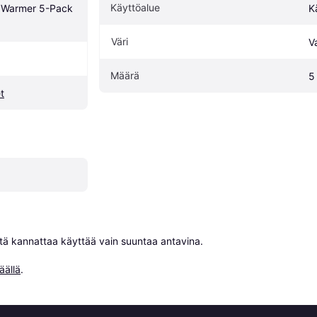
Käyttöalue
 Warmer 5-Pack 
K
Väri
V
Määrä
5
t
niitä kannattaa käyttää vain suuntaa antavina.

äällä
.