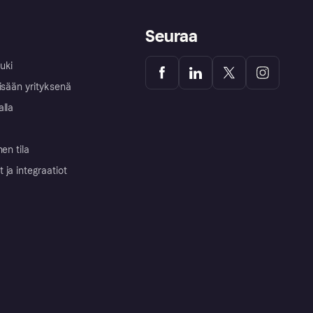
Seuraa
uki
isään yrityksenä
alla
nen tila
ja integraatiot