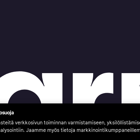
tosuoja
teitä verkkosivun toiminnan varmistamiseen, yksilöllistämi
nalysointiin. Jaamme myös tietoja markkinointikumppaneille