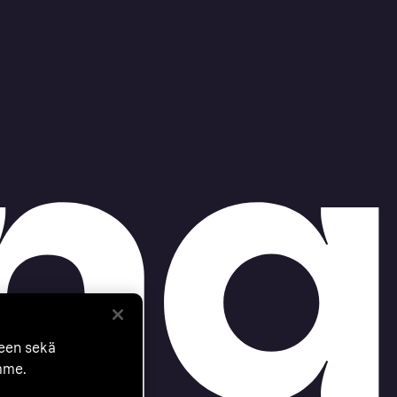
seen sekä
mme.