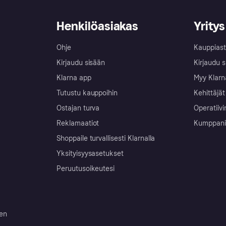
Henkilöasiakas
Yritys
Ohje
Kauppiast
Kirjaudu sisään
Kirjaudu s
Klarna app
Myy Klarn
Tutustu kauppoihin
Kehittäjät
Ostajan turva
Operatiivi
Reklamaatiot
Kumppanit 
Shoppaile turvallisesti Klarnalla
Yksityisyysasetukset
Peruutusoikeutesi
ten