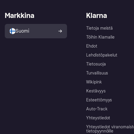
Markkina
Klarna
Tietoja meistä
Suomi
Töihin Klarnalle
Ehdot
Lehdistöpalvelut
Tietosuoja
Turvallisuus
Wikipink
Kestävyys
Esteettömyys
Auto-Track
Yhteystiedot
Yhteystiedot viranomais
tietopyynnöille