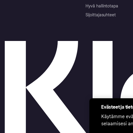
Hyvä hallintotapa
Sijoittajasuhteet
Evästeet ja tie
Käytämme eväs
selaamisesi a