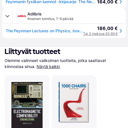
164,00 €
Feynmanin fysiikan luennot -kirjasarja: The New Millennium Edition
Adlibris
Ilmainen toimitus
,
7-9 päivää
186,00 €
The Feynman Lectures on Physics, boxed set
Tai 3 maksua 63,69 €
Liittyvät tuotteet
Olemme valinneet valikoiman tuotteita, jotka saattavat 
kiinnostaa sinua.
Näytä kaikki