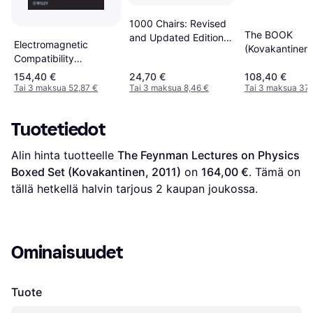
1000 Chairs: Revised
The BOOK
and Updated Edition
Electromagnetic
(Kovakantinen,
(Kovakantinen,
Compatibility
Pokkari, 2020)
Engineering
154,40 €
24,70 €
108,40 €
(Kovakantinen, 2009)
Tai 3 maksua 52,87 €
Tai 3 maksua 8,46 €
Tai 3 maksua 37,
Tuotetiedot
Alin hinta tuotteelle 
The Feynman Lectures on Physics 
Boxed Set (Kovakantinen, 2011)
 on 
164,00 €
. Tämä on 
tällä hetkellä halvin tarjous 
2
 kaupan joukossa.
Ominaisuudet
Tuote