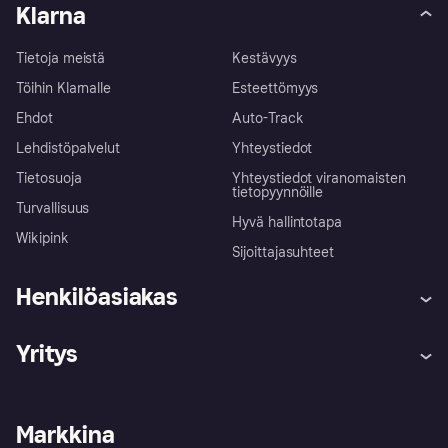
Klarna
Tietoja meistä
Kestävyys
Töihin Klarnalle
Esteettömyys
Ehdot
Auto-Track
Lehdistöpalvelut
Yhteystiedot
Tietosuoja
Yhteystiedot viranomaisten
tietopyynnöille
Turvallisuus
Hyvä hallintotapa
Wikipink
Sijoittajasuhteet
Henkilöasiakas
Ohje
Reklamaatiot
Yritys
Kirjaudu sisään
Shoppaile turvallisesti Klarnalla
Kauppiastuki
Kehittäjät
Klarna app
Yksityisyysasetukset
Kirjaudu sisään yrityksenä
Operatiivinen tila
Markkina
Tutustu kauppoihin
Peruutusoikeutesi