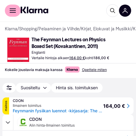
Kuluttajille
Yrityksille
Klarna
/
Shopping
/
Pelaaminen ja Viihde
/
Kirjat, Elokuvat ja Musiikki
/
K
The Feynman Lectures on Physics 
Boxed Set (Kovakantinen, 2011)
Englanti
Vertaile hintoja alkaen
164,00 €
kohti
186,00 €
Kokeile joustavia maksuja kanssa
Opettele miten
Suositeltu
Hinta sis. toimituksen
CDON
mainos
164,00 €
Ilmainen toimitus
Feynmanin fysiikan luennot -kirjasarja: The New Millennium Edition
CDON
·
Alin hinta
Ilmainen toimitus