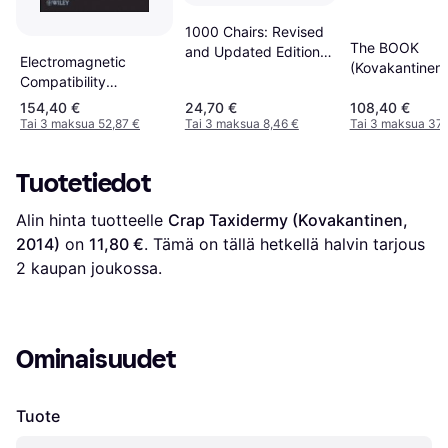
1000 Chairs: Revised
The BOOK
and Updated Edition
Electromagnetic
(Kovakantinen,
(Kovakantinen,
Compatibility
Pokkari, 2020)
Engineering
154,40 €
24,70 €
108,40 €
(Kovakantinen, 2009)
Tai 3 maksua 52,87 €
Tai 3 maksua 8,46 €
Tai 3 maksua 37,
Tuotetiedot
Alin hinta tuotteelle 
Crap Taxidermy (Kovakantinen, 
2014)
 on 
11,80 €
. Tämä on tällä hetkellä halvin tarjous 
2
 kaupan joukossa.
Ominaisuudet
Tuote