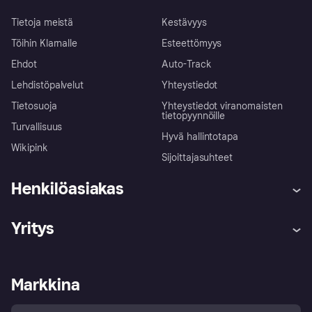
Tietoja meistä
Kestävyys
Töihin Klarnalle
Esteettömyys
Ehdot
Auto-Track
Lehdistöpalvelut
Yhteystiedot
Tietosuoja
Yhteystiedot viranomaisten
tietopyynnöille
Turvallisuus
Hyvä hallintotapa
Wikipink
Sijoittajasuhteet
Henkilöasiakas
Ohje
Reklamaatiot
Yritys
Kirjaudu sisään
Shoppaile turvallisesti Klarnalla
Kauppiastuki
Kehittäjät
Klarna app
Yksityisyysasetukset
Kirjaudu sisään yrityksenä
Operatiivinen tila
Markkina
Tutustu kauppoihin
Peruutusoikeutesi
Myy Klarnalla
Kumppanit ja integraatiot
Ostajan turva