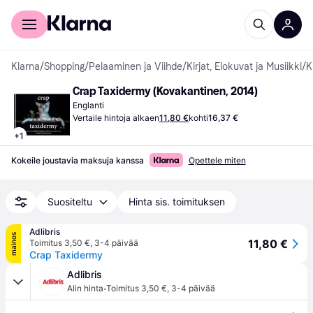
Kuluttajille
Yrityksille
Klarna
/
Shopping
/
Pelaaminen ja Viihde
/
Kirjat, Elokuvat ja Musiikki
/
K
Crap Taxidermy (Kovakantinen, 2014)
Englanti
Vertaile hintoja alkaen
11,80 €
kohti
16,37 €
+
1
Kokeile joustavia maksuja kanssa
Opettele miten
Suositeltu
Hinta sis. toimituksen
Adlibris
mainos
11,80 €
Toimitus 3,50 €
,
3-4 päivää
Crap Taxidermy
Adlibris
·
Alin hinta
Toimitus 3,50 €
,
3-4 päivää