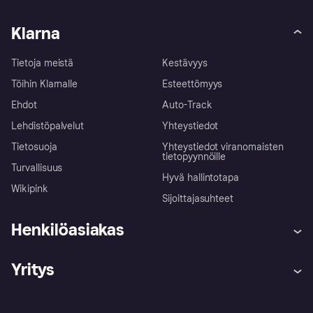
Klarna
Tietoja meistä
Kestävyys
Töihin Klarnalle
Esteettömyys
Ehdot
Auto-Track
Lehdistöpalvelut
Yhteystiedot
Tietosuoja
Yhteystiedot viranomaisten
tietopyynnöille
Turvallisuus
Hyvä hallintotapa
Wikipink
Sijoittajasuhteet
Henkilöasiakas
Ohje
Reklamaatiot
Yritys
Kirjaudu sisään
Shoppaile turvallisesti Klarnalla
Kauppiastuki
Kehittäjät
Klarna app
Yksityisyysasetukset