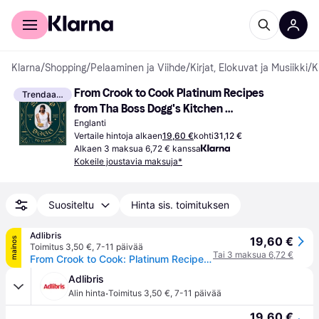
Kuluttajille
Yrityksille
Klarna
/
Shopping
/
Pelaaminen ja Viihde
/
Kirjat, Elokuvat ja Musiikki
/
K
From Crook to Cook Platinum Recipes 
Trendaava
from Tha Boss Dogg's Kitchen 
(Kovakantinen, 2018)
Englanti
Vertaile hintoja alkaen
19,60 €
kohti
31,12 €
Alkaen 3 maksua 6,72 € kanssa
Kokeile joustavia maksuja*
Suositeltu
Hinta sis. toimituksen
Adlibris
19,60 €
mainos
Toimitus 3,50 €
,
7-11 päivää
Tai 3 maksua 6,72 €
From Crook to Cook: Platinum Recipes from Tha Boss Dogg's Kitchen
Adlibris
·
Alin hinta
Toimitus 3,50 €
,
7-11 päivää
19,60 €