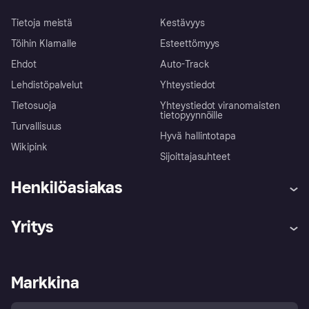
Tietoja meistä
Kestävyys
Töihin Klarnalle
Esteettömyys
Ehdot
Auto-Track
Lehdistöpalvelut
Yhteystiedot
Tietosuoja
Yhteystiedot viranomaisten
tietopyynnöille
Turvallisuus
Hyvä hallintotapa
Wikipink
Sijoittajasuhteet
Henkilöasiakas
Ohje
Reklamaatiot
Yritys
Kirjaudu sisään
Shoppaile turvallisesti Klarnalla
Kauppiastuki
Kehittäjät
Klarna app
Yksityisyysasetukset
Kirjaudu sisään yrityksenä
Operatiivinen tila
Markkina
Tutustu kauppoihin
Peruutusoikeutesi
Myy Klarnalla
Kumppanit ja integraatiot
Ostajan turva