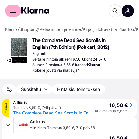
Kuluttajille
Yrityksille
Klarna
/
Shopping
/
Pelaaminen ja Viihde
/
Kirjat, Elokuvat ja Musiikki
/
K
The Complete Dead Sea Scrolls in 
English (7th Edition) (Pokkari, 2012)
Englanti
Vertaile hintoja alkaen
16,50 €
kohti
24,57 €
+
2
Alkaen 3 maksua 5,65 € kanssa
Kokeile joustavia maksuja*
Suositeltu
Hinta sis. toimituksen
Adlibris
16,50 €
mainos
Toimitus 3,50 €
,
7-9 päivää
Tai 3 maksua 5,65 €
The Complete Dead Sea Scrolls in English (7th Edition)
Adlibris
·
Alin hinta
Toimitus 3,50 €
,
7-9 päivää
16,50 €