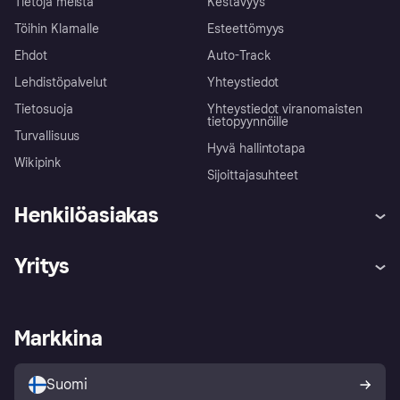
Tietoja meistä
Kestävyys
Töihin Klarnalle
Esteettömyys
Ehdot
Auto-Track
Lehdistöpalvelut
Yhteystiedot
Tietosuoja
Yhteystiedot viranomaisten
tietopyynnöille
Turvallisuus
Hyvä hallintotapa
Wikipink
Sijoittajasuhteet
Henkilöasiakas
Ohje
Reklamaatiot
Yritys
Kirjaudu sisään
Shoppaile turvallisesti Klarnalla
Kauppiastuki
Kehittäjät
Klarna app
Yksityisyysasetukset
Kirjaudu sisään yrityksenä
Operatiivinen tila
Markkina
Tutustu kauppoihin
Peruutusoikeutesi
Myy Klarnalla
Kumppanit ja integraatiot
Ostajan turva
Suomi