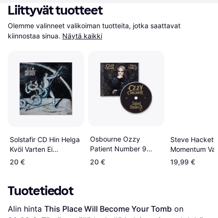
Liittyvät tuotteet
Olemme valinneet valikoiman tuotteita, jotka saattavat 
kiinnostaa sinua.
Näytä kaikki
Osbourne Ozzy
Steve Hackett
Solstafir CD Hin Helga
Patient Number 9
Momentum Vart
Kvöl Varten Ei
(CD)
Määritelty Sta
Määritelty - Standard
20 €
20 €
19,99 €
Tuotetiedot
Alin hinta 
This Place Will Become Your Tomb
 on 