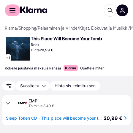
Kuluttajille
Yrityksille
Klarna
/
Shopping
/
Pelaaminen ja Viihde
/
Kirjat, Elokuvat ja Musiikki
/
M
This Place Will Become Your Tomb
Rock
Hinta
20,99 €
+
1
Kokeile joustavia maksuja kanssa
Opettele miten
Suositeltu
Hinta sis. toimituksen
EMP
Toimitus 8,49 €
20,99 €
Sleep Token CD - This place will become your tomb - varten Ei määritelty - - Standard