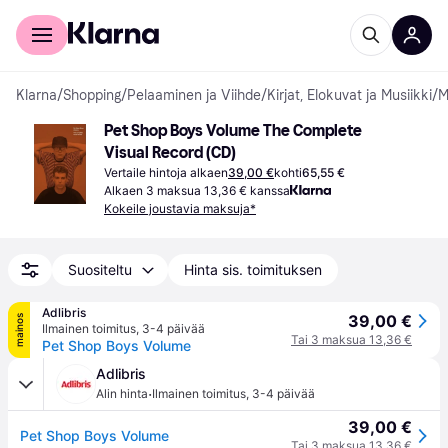
Kuluttajille
Yrityksille
Klarna
/
Shopping
/
Pelaaminen ja Viihde
/
Kirjat, Elokuvat ja Musiikki
/
M
Pet Shop Boys Volume The Complete 
Visual Record (CD)
Vertaile hintoja alkaen
39,00 €
kohti
65,55 €
Alkaen 3 maksua 13,36 € kanssa
Kokeile joustavia maksuja*
Suositeltu
Hinta sis. toimituksen
Adlibris
39,00 €
mainos
Ilmainen toimitus
,
3-4 päivää
Tai 3 maksua 13,36 €
Pet Shop Boys Volume
Adlibris
·
Alin hinta
Ilmainen toimitus
,
3-4 päivää
39,00 €
Pet Shop Boys Volume
Tai 3 maksua 13,36 €