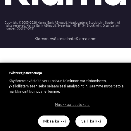
Copyright © 2005-2026 Klarna Bank AB (publ). Headquarters: Stockholm, Sweden. All
rights reserved. Klarna Bank AB (publ). Sveavägen 46, 111 34 Stockholm. Organization
number: 556737-0431
Klarnan evästeseloste
Klarna.com
Evästeet ja tietosuoja
Käytämme evästeitä verkkosivun toiminnan varmistamiseen,
yksilöllistämiseen sekä selaamisesi analysointiin. Jaamme myös tietoja
markkinointikumppaneillemme.
Muokkaa asetuksia
Hylkää kaikki
Salli kaikki