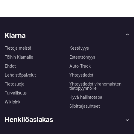
Klarna
Tietoja meistä
Kestävyys
Töihin Klarnalle
Esteettömyys
Ehdot
Auto-Track
Lehdistöpalvelut
Yhteystiedot
Tietosuoja
Yhteystiedot viranomaisten
tietopyynnöille
Turvallisuus
Hyvä hallintotapa
Wikipink
Sijoittajasuhteet
Henkilöasiakas
Ohje
Reklamaatiot