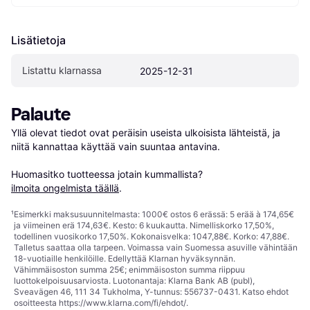
Lisätietoja
Listattu klarnassa
2025-12-31
Palaute
Yllä olevat tiedot ovat peräisin useista ulkoisista lähteistä, ja 
niitä kannattaa käyttää vain suuntaa antavina.

Huomasitko tuotteessa jotain kummallista? 
ilmoita ongelmista täällä
.
¹
Esimerkki maksusuunnitelmasta: 1000€ ostos 6 erässä: 5 erää à 174,65€
ja viimeinen erä 174,63€. Kesto: 6 kuukautta. Nimelliskorko 17,50%,
todellinen vuosikorko 17,50%. Kokonaisvelka: 1047,88€. Korko: 47,88€.
Talletus saattaa olla tarpeen. Voimassa vain Suomessa asuville vähintään
18-vuotiaille henkilöille. Edellyttää Klarnan hyväksynnän.
Vähimmäisoston summa 25€; enimmäisoston summa riippuu
luottokelpoisuusarviosta. Luotonantaja: Klarna Bank AB (publ),
Sveavägen 46, 111 34 Tukholma, Y-tunnus: 556737-0431. Katso ehdot
osoitteesta
https://www.klarna.com/fi/ehdot/
.