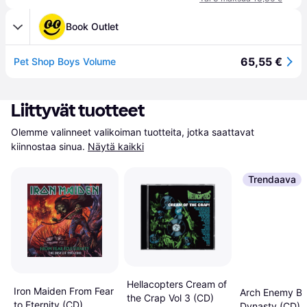
Book Outlet
65,55 €
Pet Shop Boys Volume
Liittyvät tuotteet
Olemme valinneet valikoiman tuotteita, jotka saattavat 
kiinnostaa sinua.
Näytä kaikki
Trendaava
Hellacopters Cream of
Iron Maiden From Fear
Arch Enemy Bl
the Crap Vol 3 (CD)
to Eternity (CD)
Dynasty (CD)