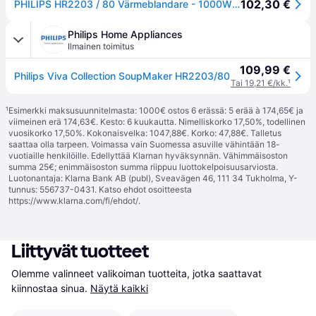
102,30 €
PHILIPS HR2203 / 80 Värmeblandare - 1000W - 1,2 L.
Philips Home Appliances
Ilmainen toimitus
109,99 €
Philips Viva Collection SoupMaker HR2203/80
Tai 19,21 €/kk.
¹
¹
Esimerkki maksusuunnitelmasta: 1000€ ostos 6 erässä: 5 erää à 174,65€ ja
viimeinen erä 174,63€. Kesto: 6 kuukautta. Nimelliskorko 17,50%, todellinen
vuosikorko 17,50%. Kokonaisvelka: 1047,88€. Korko: 47,88€. Talletus
saattaa olla tarpeen. Voimassa vain Suomessa asuville vähintään 18-
vuotiaille henkilöille. Edellyttää Klarnan hyväksynnän. Vähimmäisoston
summa 25€; enimmäisoston summa riippuu luottokelpoisuusarviosta.
Luotonantaja: Klarna Bank AB (publ), Sveavägen 46, 111 34 Tukholma, Y-
tunnus: 556737-0431. Katso ehdot osoitteesta
https://www.klarna.com/fi/ehdot/
.
Liittyvät tuotteet
Olemme valinneet valikoiman tuotteita, jotka saattavat 
kiinnostaa sinua.
Näytä kaikki