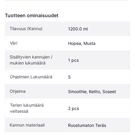
Tuotteen ominaisuudet
Tilavuus (Kannu)
1200.0 ml
Väri
Hopea, Musta
Sisältyvien kannujen / 
1 pcs
mukien lukumäärä
Ohjelmien Lukumäärä
5
Ohjelma
Smoothie, Keitto, Soseet
Terien lukumäärä 
2 pcs
veitsessä
Kannun materiaali
Ruostumaton Teräs