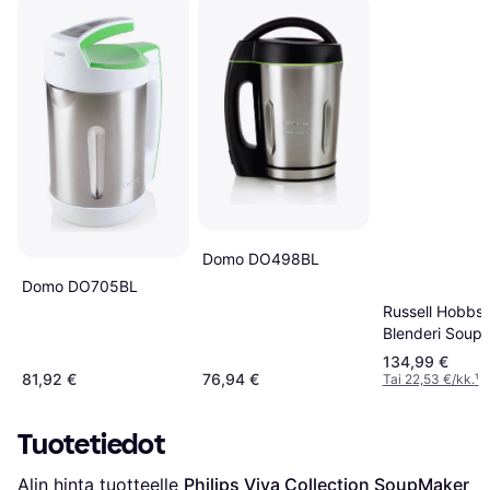
Domo DO498BL
Domo DO705BL
Russell Hobbs
Blenderi Soup
Blend 21480-
134,99 €
W
81,92 €
76,94 €
Tai 22,53 €/kk.
¹
Tuotetiedot
Alin hinta tuotteelle 
Philips Viva Collection SoupMaker 