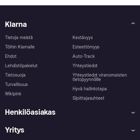
Klarna
Tietoja meistä
Kestävyys
Töihin Klarnalle
Esteettömyys
Ehdot
Auto-Track
Lehdistöpalvelut
Yhteystiedot
Tietosuoja
Yhteystiedot viranomaisten
tietopyynnöille
Turvallisuus
Hyvä hallintotapa
Wikipink
Sijoittajasuhteet
Henkilöasiakas
Ohje
Reklamaatiot
Yritys
Kirjaudu sisään
Shoppaile turvallisesti Klarnalla