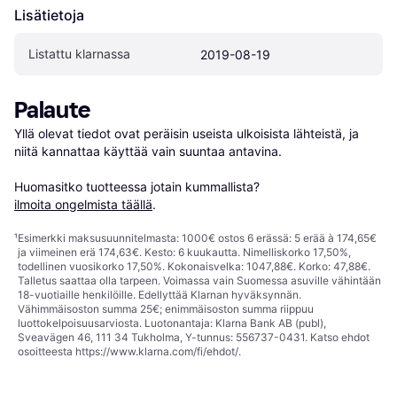
Lisätietoja
Listattu klarnassa
2019-08-19
Palaute
Yllä olevat tiedot ovat peräisin useista ulkoisista lähteistä, ja 
niitä kannattaa käyttää vain suuntaa antavina.

Huomasitko tuotteessa jotain kummallista? 
ilmoita ongelmista täällä
.
¹
Esimerkki maksusuunnitelmasta: 1000€ ostos 6 erässä: 5 erää à 174,65€
ja viimeinen erä 174,63€. Kesto: 6 kuukautta. Nimelliskorko 17,50%,
todellinen vuosikorko 17,50%. Kokonaisvelka: 1047,88€. Korko: 47,88€.
Talletus saattaa olla tarpeen. Voimassa vain Suomessa asuville vähintään
18-vuotiaille henkilöille. Edellyttää Klarnan hyväksynnän.
Vähimmäisoston summa 25€; enimmäisoston summa riippuu
luottokelpoisuusarviosta. Luotonantaja: Klarna Bank AB (publ),
Sveavägen 46, 111 34 Tukholma, Y-tunnus: 556737-0431. Katso ehdot
osoitteesta
https://www.klarna.com/fi/ehdot/
.