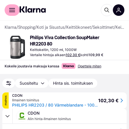
Kuluttajille
Yrityksille
Klarna
/
Shopping
/
Koti ja Sisustus
/
Keittiökoneet
/
Sekoittimet
/
Keittokeittimet
Philips Viva Collection SoupMaker 
HR2203 80
Keittokeitin, 1200 ml, 1000W
Vertaile hintoja alkaen
102,30 €
kohti
109,99 €
Kokeile joustavia maksuja kanssa
Opettele miten
Suositeltu
Hinta sis. toimituksen
CDON
mainos
102,30 €
Ilmainen toimitus
PHILIPS HR2203 / 80 Värmeblandare - 1000W - 1,2 L.
CDON
·
Alin hinta
Ilmainen toimitus