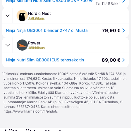
Ninja Blenderi Nutri Slim QB3001EUS - 700 W
Tai 11,49 €/kk.
¹
Nordic Nest
Jälkitilaus
79,90 €
Ninja Ninja QB3001 blender 2x47 cl Musta
Power
Jälkitilaus
89,00 €
Ninja Nutri Slim QB3001EUS tehosekoitin
¹
Esimerkki maksusuunnitelmasta: 1000€ ostos 6 erässä: 5 erää à 174,65€ ja
viimeinen erä 174,63€. Kesto: 6 kuukautta. Nimelliskorko 17,50%, todellinen
vuosikorko 17,50%. Kokonaisvelka: 1047,88€. Korko: 47,88€. Talletus
saattaa olla tarpeen. Voimassa vain Suomessa asuville vähintään 18-
vuotiaille henkilöille. Edellyttää Klarnan hyväksynnän. Vähimmäisoston
summa 25€; enimmäisoston summa riippuu luottokelpoisuusarviosta.
Luotonantaja: Klarna Bank AB (publ), Sveavägen 46, 111 34 Tukholma, Y-
tunnus: 556737-0431. Katso ehdot osoitteesta
https://www.klarna.com/fi/ehdot/
.