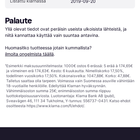
Listattu klarnassa
2019-09-20
Palaute
Yllä olevat tiedot ovat peräisin useista ulkoisista lähteistä, ja 
niitä kannattaa käyttää vain suuntaa antavina.

Huomasitko tuotteessa jotain kummallista? 
ilmoita ongelmista täällä
.
¹
Esimerkki maksusuunnitelmasta: 1000€ ostos 6 erässä: 5 erää à 174,65€
ja viimeinen erä 174,63€. Kesto: 6 kuukautta. Nimelliskorko 17,50%,
todellinen vuosikorko 17,50%. Kokonaisvelka: 1047,88€. Korko: 47,88€.
Talletus saattaa olla tarpeen. Voimassa vain Suomessa asuville vähintään
18-vuotiaille henkilöille. Edellyttää Klarnan hyväksynnän.
Vähimmäisoston summa 25€; enimmäisoston summa riippuu
luottokelpoisuusarviosta. Luotonantaja: Klarna Bank AB (publ),
Sveavägen 46, 111 34 Tukholma, Y-tunnus: 556737-0431. Katso ehdot
osoitteesta
https://www.klarna.com/fi/ehdot/
.