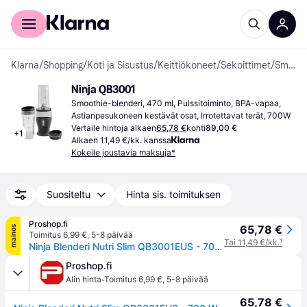
Kuluttajille
Yrityksille
Klarna
/
Shopping
/
Koti ja Sisustus
/
Keittiökoneet
/
Sekoittimet
/
Smoothie-blenderit
Ninja QB3001
Smoothie-blenderi, 470 ml, Pulssitoiminto, BPA-vapaa, 
Astianpesukoneen kestävät osat, Irrotettavat terät, 700W
Vertaile hintoja alkaen
65,78 €
kohti
89,00 €
+
1
Alkaen 11,49 €/kk. kanssa
Kokeile joustavia maksuja*
Suositeltu
Hinta sis. toimituksen
Proshop.fi
65,78 €
mainos
Toimitus 6,99 €
,
5-8 päivää
Tai 11,49 €/kk.
¹
Ninja Blenderi Nutri Slim QB3001EUS - 700 W
Proshop.fi
·
Alin hinta
Toimitus 6,99 €
,
5-8 päivää
65,78 €