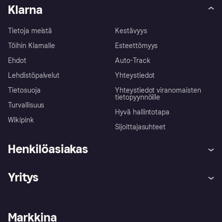
Klarna
Tietoja meistä
Kestävyys
Töihin Klarnalle
Esteettömyys
Ehdot
Auto-Track
Lehdistöpalvelut
Yhteystiedot
Tietosuoja
Yhteystiedot viranomaisten
tietopyynnöille
Turvallisuus
Hyvä hallintotapa
Wikipink
Sijoittajasuhteet
Henkilöasiakas
Ohje
Reklamaatiot
Yritys
Kirjaudu sisään
Shoppaile turvallisesti Klarnalla
Kauppiastuki
Kehittäjät
Klarna app
Yksityisyysasetukset
Kirjaudu sisään yrityksenä
Operatiivinen tila
Markkina
Tutustu kauppoihin
Peruutusoikeutesi