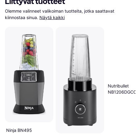
Liittyvät tuotteet
Olemme valinneet valikoiman tuotteita, jotka saattavat 
kiinnostaa sinua.
Näytä kaikki
Nutribullet
NB1206DGCC
Tehosekoitin 9
Ninja BN495