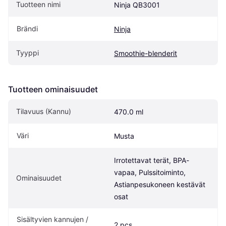
Tuotteen nimi
Ninja QB3001
Brändi
Ninja
Tyyppi
Smoothie-blenderit
Tuotteen ominaisuudet
Tilavuus (Kannu)
470.0 ml
Väri
Musta
Irrotettavat terät, BPA-
vapaa, Pulssitoiminto, 
Ominaisuudet
Astianpesukoneen kestävät 
osat
Sisältyvien kannujen / 
2 pcs