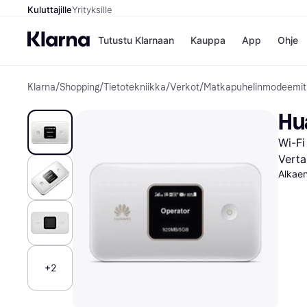
Kuluttajille
Yrityksille
Tutustu Klarnaan
Kauppa
App
Ohje
Klarna
/
Shopping
/
Tietotekniikka
/
Verkot
/
Matkapuhelinmodeemit
Kaupat
Ma
Booking.
Mak
Hu
Gigantti
Mak
H&M
Mak
Wi-Fi
Peten Koi
kul
Wolt
Mak
Verta
Rah
Alkae
Mob
Kauppahakem
+2