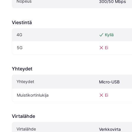
Nopeus
300/50 Mbps
Viestintä
4G
Kyllä
5G
Ei
Yhteydet
Yhteydet
Micro-USB
Muistikortinlukija
Ei
Virtalähde
Virtalähde
Verkkovirta