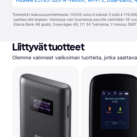
Huawei E5785-320-A -reititin, Wi-Fi 5, Dual-band, 
¹
Esimerkki maksusuunnitelmasta: 1000€ ostos 6 erässä: 5 erää à 174,65€ 
saattaa olla tarpeen. Voimassa vain Suomessa asuville vähintään 18-vuo
Klarna Bank AB (publ), Sveavägen 46, 111 34 Tukholma, Y-tunnus: 5567
Liittyvät tuotteet
Olemme valinneet valikoiman tuotteita, jotka saattavat