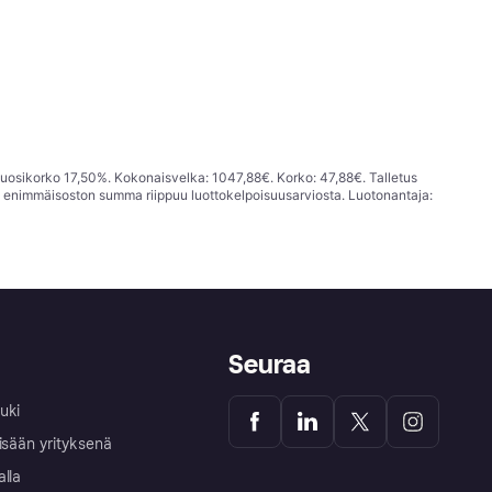
vuosikorko 17,50%. Kokonaisvelka: 1047,88€. Korko: 47,88€. Talletus
; enimmäisoston summa riippuu luottokelpoisuusarviosta. Luotonantaja:
Seuraa
uki
isään yrityksenä
alla