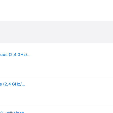
Huawei E5785-92C, Wi-Fi 5 (802.11ac), Kaksitaajuus (2,4 GHz/5 GHz), 4G, 4G, Valkoinen, Pöytäreititin
Huawei E5785-92C, Wi-Fi 5 (802.11ac), Kaksitaajuus (2,4 GHz/5 GHz), 4G, 4G, Valkoinen, Pöytäreititin