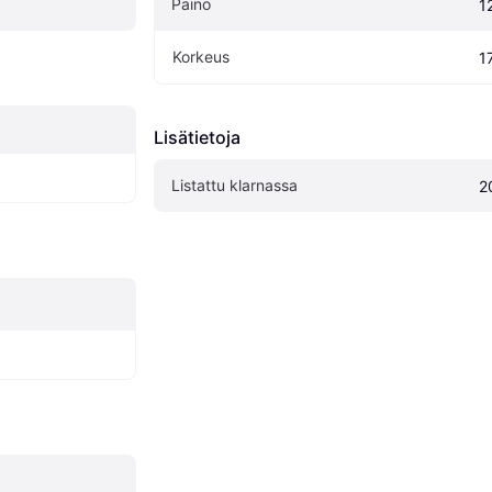
Paino
1
Korkeus
1
Lisätietoja
Listattu klarnassa
2