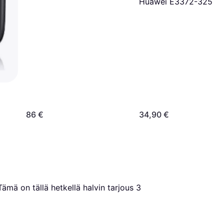
Huawei ‎E3372-325
86 €
34,90 €
 Tämä on tällä hetkellä halvin tarjous 
3