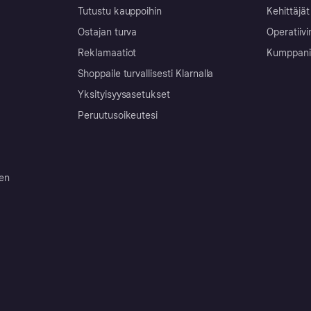
Tutustu kauppoihin
Kehittäjät
Ostajan turva
Operatiivi
Reklamaatiot
Kumppanit 
Shoppaile turvallisesti Klarnalla
Yksityisyysasetukset
Peruutusoikeutesi
ten