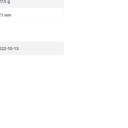
27.0 g
7.1 mm
022-10-13