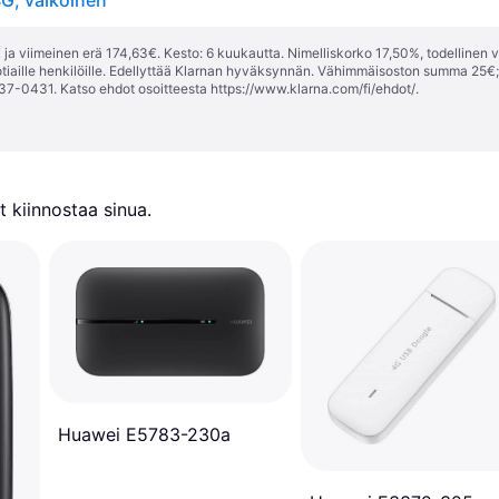
4G, valkoinen
ja viimeinen erä 174,63€. Kesto: 6 kuukautta. Nimelliskorko 17,50%, todellinen 
tiaille henkilöille. Edellyttää Klarnan hyväksynnän. Vähimmäisoston summa 25€
37-0431. Katso ehdot osoitteesta
https://www.klarna.com/fi/ehdot/
.
 kiinnostaa sinua.
Huawei E5783-230a