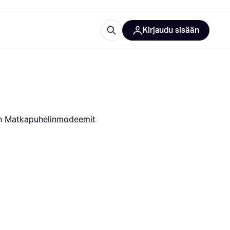
Kirjaudu sisään
totarvikkeet
rna?
n 
Matkapuhelinmodeemit
 kategoriat