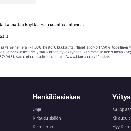
niitä kannattaa käyttää vain suuntaa antavina.

äällä
.
ja viimeinen erä 174,63€. Kesto: 6 kuukautta. Nimelliskorko 17,50%, todellinen 
tiaille henkilöille. Edellyttää Klarnan hyväksynnän. Vähimmäisoston summa 25€
37-0431. Katso ehdot osoitteesta
https://www.klarna.com/fi/ehdot/
.
Henkilöasiakas
Yritys
Ohje
Kauppiast
Kirjaudu sisään
Kirjaudu s
Klarna app
Myy Klarn