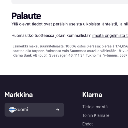
Palaute
Yllä olevat tiedot ovat peräisin useista ulkoisista lähteistä, ja 
Huomasitko tuotteessa jotain kummallista? 
ilmoita ongelmista t
¹
Esimerkki maksusuunnitelmasta: 1000€ ostos 6 erässä: 5 erää à 174,65€ 
saattaa olla tarpeen. Voimassa vain Suomessa asuville vähintään 18-vuo
Klarna Bank AB (publ), Sveavägen 46, 111 34 Tukholma, Y-tunnus: 5567
Markkina
Klarna
Tietoja meistä
Suomi
Töihin Klarnalle
Ehdot