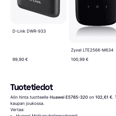
D-Link DWR-933
Zyxel LTE2566-M634
99,90 €
100,99 €
Tuotetiedot
Alin hinta tuotteelle 
Huawei E5785-320
 on 
102,61 €
.
kaupan joukossa.
Vertaa:
Huawei Matkapuhelinmodeemit