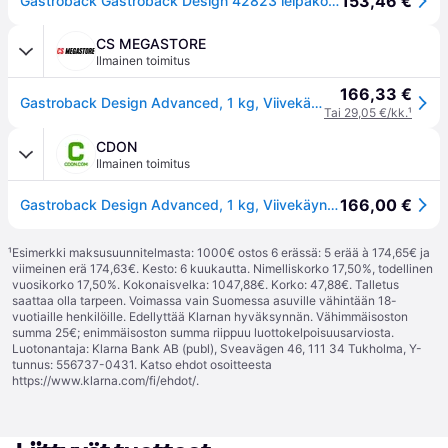
153,46 €
Gastroback Gastroback Design 42823 leipäkone Hopea
CS MEGASTORE
Ilmainen toimitus
166,33 €
Gastroback Design Advanced, 1 kg, Viivekäynnistyksen ajastin, Säädettävä reunanruskistuksen hallinta, Pidä lämpimänä-toiminto, 500 W, Musta, Ruostumaton teräs
Tai 29,05 €/kk.
¹
CDON
Ilmainen toimitus
166,00 €
Gastroback Design Advanced, 1 kg, Viivekäynnistyksen ajastin, Säädettävä reunanruskistuksen hallinta, Pidä lämpimänä-toiminto, 500 W, Musta, Ruostu...
¹
Esimerkki maksusuunnitelmasta: 1000€ ostos 6 erässä: 5 erää à 174,65€ ja
viimeinen erä 174,63€. Kesto: 6 kuukautta. Nimelliskorko 17,50%, todellinen
vuosikorko 17,50%. Kokonaisvelka: 1047,88€. Korko: 47,88€. Talletus
saattaa olla tarpeen. Voimassa vain Suomessa asuville vähintään 18-
vuotiaille henkilöille. Edellyttää Klarnan hyväksynnän. Vähimmäisoston
summa 25€; enimmäisoston summa riippuu luottokelpoisuusarviosta.
Luotonantaja: Klarna Bank AB (publ), Sveavägen 46, 111 34 Tukholma, Y-
tunnus: 556737-0431. Katso ehdot osoitteesta
https://www.klarna.com/fi/ehdot/
.