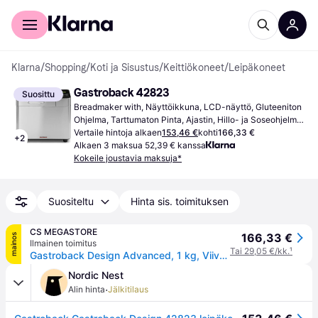
Kuluttajille
Yrityksille
Klarna
/
Shopping
/
Koti ja Sisustus
/
Keittiökoneet
/
Leipäkoneet
Gastroback 42823
Suosittu
Breadmaker with, Näyttöikkuna, LCD-näyttö, Gluteeniton 
Ohjelma, Tarttumaton Pinta, Ajastin, Hillo- ja Soseohjelma, 
Pitää Lämpimänä -toiminto, Pikakypsennysohjelma, 
Vertaile hintoja alkaen
153,46 €
kohti
166,33 €
+
2
Rusketuksen Säätö,Kapasiteetti (max): 1 kg, Ohjelmien 
Alkaen 3 maksua 52,39 € kanssa
Lukumäärä: 18, Leipien koot
Kokeile joustavia maksuja*
Suositeltu
Hinta sis. toimituksen
CS MEGASTORE
166,33 €
mainos
Ilmainen toimitus
Tai 29,05 €/kk.
¹
Gastroback Design Advanced, 1 kg, Viivekäynnistyksen ajastin, Säädettävä reunanruskistuksen hallinta, Pidä lämpimänä-toiminto, 500 W, Musta, Ruostumaton teräs
Nordic Nest
·
Alin hinta
Jälkitilaus