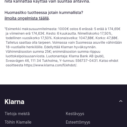
niitä kannattaa käyttää vain suuntaa antavina.

Huomasitko tuotteessa jotain kummallista? 
ilmoita ongelmista täällä
.
¹
Esimerkki maksusuunnitelmasta: 1000€ ostos 6 erässä: 5 erää à 174,65€
ja viimeinen erä 174,63€. Kesto: 6 kuukautta. Nimelliskorko 17,50%,
todellinen vuosikorko 17,50%. Kokonaisvelka: 1047,88€. Korko: 47,88€.
Talletus saattaa olla tarpeen. Voimassa vain Suomessa asuville vähintään
18-vuotiaille henkilöille. Edellyttää Klarnan hyväksynnän.
Vähimmäisoston summa 25€; enimmäisoston summa riippuu
luottokelpoisuusarviosta. Luotonantaja: Klarna Bank AB (publ),
Sveavägen 46, 111 34 Tukholma, Y-tunnus: 556737-0431. Katso ehdot
osoitteesta
https://www.klarna.com/fi/ehdot/
.
Klarna
Tietoja meistä
Kestävyys
Töihin Klarnalle
Esteettömyys