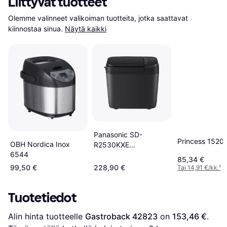
Liittyvät tuotteet
Olemme valinneet valikoiman tuotteita, jotka saattavat 
kiinnostaa sinua.
Näytä kaikki
Panasonic SD-
Princess 1520
OBH Nordica Inox
R2530KXE
6544
Reunanruskistus
85,34 €
Bread Maker
99,50 €
228,90 €
Tai 14,91 €/kk.
¹
Tuotetiedot
Alin hinta tuotteelle 
Gastroback 42823
 on 
153,46 €
. 