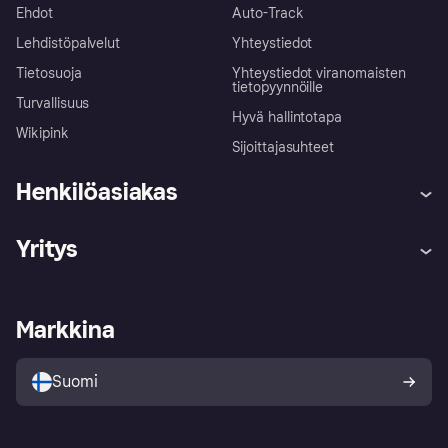
Ehdot
Auto-Track
Lehdistöpalvelut
Yhteystiedot
Tietosuoja
Yhteystiedot viranomaisten
tietopyynnöille
Turvallisuus
Hyvä hallintotapa
Wikipink
Sijoittajasuhteet
Henkilöasiakas
Ohje
Reklamaatiot
Yritys
Kirjaudu sisään
Shoppaile turvallisesti Klarnalla
Kauppiastuki
Kehittäjät
Klarna app
Yksityisyysasetukset
Kirjaudu sisään yrityksenä
Operatiivinen tila
Markkina
Tutustu kauppoihin
Peruutusoikeutesi
Myy Klarnalla
Kumppanit ja integraatiot
Ostajan turva
Suomi