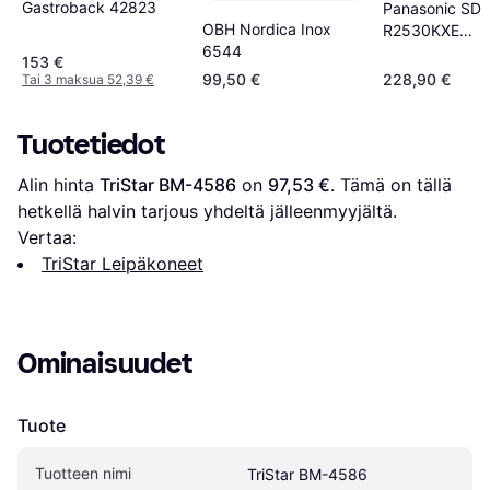
Gastroback 42823
Panasonic SD-
OBH Nordica Inox
R2530KXE
6544
Reunanruskist
153 €
Bread Maker
99,50 €
228,90 €
Tai 3 maksua 52,39 €
Tuotetiedot
Alin hinta 
TriStar BM-4586
 on 
97,53 €
. Tämä on tällä 
hetkellä halvin tarjous yhdeltä jälleenmyyjältä.
Vertaa:
TriStar Leipäkoneet
Ominaisuudet
Tuote
Tuotteen nimi
TriStar BM-4586