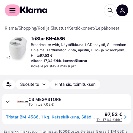
Kuluttajille
Yrityksille
Klarna
/
Shopping
/
Koti ja Sisustus
/
Keittiökoneet
/
Leipäkoneet
TriStar BM-4586
Breadmaker with, Näyttöikkuna, LCD-näyttö, Gluteeniton 
Ohjelma, Tarttumaton Pinta, Ajastin, Hillo- ja Soseohjelma, 
Pitää Lämpimänä -toiminto, Pikakypsennysohjelma, 
Hinta
97,53 €
+
2
Rusketuksen Säätö,Kapasiteetti (max): 1 kg, Ohjelmien 
Alkaen 17,04 €/kk. kanssa
Lukumäärä: 19, Leipien koot
Kokeile joustavia maksuja*
Suositeltu
Hinta sis. toimituksen
CS MEGASTORE
Toimitus 7,02 €
97,53 €
Tristar BM-4586, 1 kg, Katseluikkuna, Säädettävä reunanruskistuksen hallinta, Pidä lämpimänä-toiminto, 550 W, Valkoinen
Tai 17,04 €/kk.
¹
¹
Esimerkki maksusuunnitelmasta: 1000€ ostos 6 erässä: 5 erää à 174,65€ ja