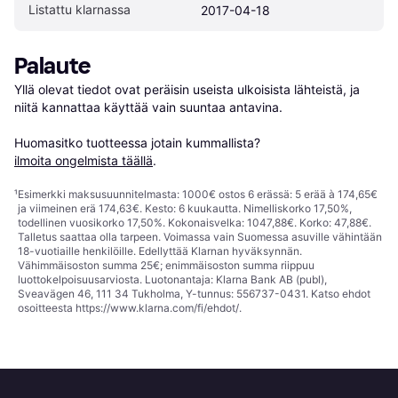
Listattu klarnassa
2017-04-18
Palaute
Yllä olevat tiedot ovat peräisin useista ulkoisista lähteistä, ja 
niitä kannattaa käyttää vain suuntaa antavina.

Huomasitko tuotteessa jotain kummallista? 
ilmoita ongelmista täällä
.
¹
Esimerkki maksusuunnitelmasta: 1000€ ostos 6 erässä: 5 erää à 174,65€
ja viimeinen erä 174,63€. Kesto: 6 kuukautta. Nimelliskorko 17,50%,
todellinen vuosikorko 17,50%. Kokonaisvelka: 1047,88€. Korko: 47,88€.
Talletus saattaa olla tarpeen. Voimassa vain Suomessa asuville vähintään
18-vuotiaille henkilöille. Edellyttää Klarnan hyväksynnän.
Vähimmäisoston summa 25€; enimmäisoston summa riippuu
luottokelpoisuusarviosta. Luotonantaja: Klarna Bank AB (publ),
Sveavägen 46, 111 34 Tukholma, Y-tunnus: 556737-0431. Katso ehdot
osoitteesta
https://www.klarna.com/fi/ehdot/
.