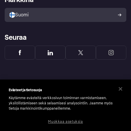
Myy Klarnalla
Kumppanit ja integraatiot
Ostajan turva
Suomi
Seuraa
Evästeet ja tietosuoja
Käytämme evästeitä verkkosivun toiminnan varmistamiseen,
yksilöllistämiseen sekä selaamisesi analysointiin. Jaamme myös
tietoja markkinointikumppaneillemme.
Muokkaa asetuksia
Copyright © 2005-2026 Klarna Bank AB (publ). Headquarters: Stockholm, Sweden. All
rights reserved. Klarna Bank AB (publ). Sveavägen 46, 111 34 Stockholm. Organization