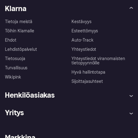
Klarna
Tietoja meistä
Kestävyys
Töihin Klarnalle
Esteettömyys
Ehdot
Auto-Track
Lehdistöpalvelut
Yhteystiedot
Tietosuoja
Yhteystiedot viranomaisten
tietopyynnöille
Turvallisuus
Hyvä hallintotapa
Wikipink
Sijoittajasuhteet
Henkilöasiakas
Ohje
Reklamaatiot
Yritys
Kirjaudu sisään
Shoppaile turvallisesti Klarnalla
Kauppiastuki
Kehittäjät
Klarna app
Yksityisyysasetukset
Kirjaudu sisään yrityksenä
Operatiivinen tila
Markkina
Tutustu kauppoihin
Peruutusoikeutesi