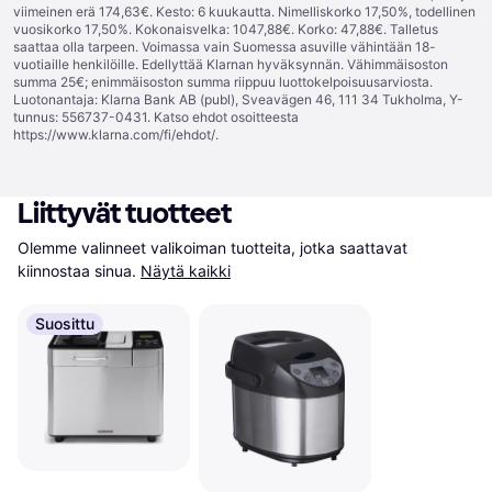
viimeinen erä 174,63€. Kesto: 6 kuukautta. Nimelliskorko 17,50%, todellinen
vuosikorko 17,50%. Kokonaisvelka: 1047,88€. Korko: 47,88€. Talletus
saattaa olla tarpeen. Voimassa vain Suomessa asuville vähintään 18-
vuotiaille henkilöille. Edellyttää Klarnan hyväksynnän. Vähimmäisoston
summa 25€; enimmäisoston summa riippuu luottokelpoisuusarviosta.
Luotonantaja: Klarna Bank AB (publ), Sveavägen 46, 111 34 Tukholma, Y-
tunnus: 556737-0431. Katso ehdot osoitteesta
https://www.klarna.com/fi/ehdot/
.
Liittyvät tuotteet
Olemme valinneet valikoiman tuotteita, jotka saattavat 
kiinnostaa sinua.
Näytä kaikki
Suosittu