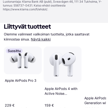
Luotonantaja: Klarna Bank AB (publ), Sveavägen 46, 111 34 Tukholma, Y-
tunnus: 556737-0431. Katso ehdot osoitteesta
https://www.klarna.com/fi/ehdot/
.
Liittyvät tuotteet
Olemme valinneet valikoiman tuotteita, jotka saattavat 
kiinnostaa sinua.
Näytä kaikki
Suosittu
Apple AirPods Pro 3
Apple AirPods 4 with
Active Noise
Apple AirPods 
Cancellation White
Generation wit
229 €
159 €
MagSafe Char