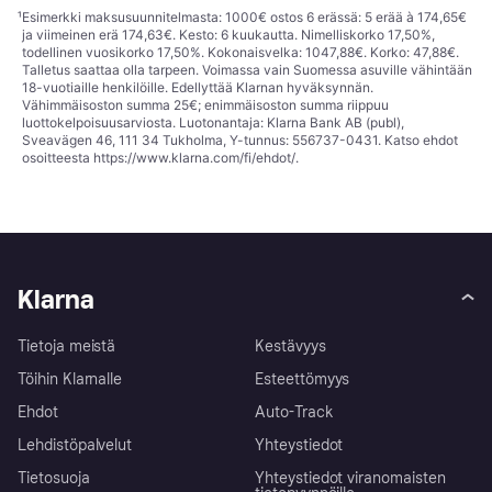
¹
Esimerkki maksusuunnitelmasta: 1000€ ostos 6 erässä: 5 erää à 174,65€
ja viimeinen erä 174,63€. Kesto: 6 kuukautta. Nimelliskorko 17,50%,
todellinen vuosikorko 17,50%. Kokonaisvelka: 1047,88€. Korko: 47,88€.
Talletus saattaa olla tarpeen. Voimassa vain Suomessa asuville vähintään
18-vuotiaille henkilöille. Edellyttää Klarnan hyväksynnän.
Vähimmäisoston summa 25€; enimmäisoston summa riippuu
luottokelpoisuusarviosta. Luotonantaja: Klarna Bank AB (publ),
Sveavägen 46, 111 34 Tukholma, Y-tunnus: 556737-0431. Katso ehdot
osoitteesta
https://www.klarna.com/fi/ehdot/
.
Klarna
Tietoja meistä
Kestävyys
Töihin Klarnalle
Esteettömyys
Ehdot
Auto-Track
Lehdistöpalvelut
Yhteystiedot
Tietosuoja
Yhteystiedot viranomaisten