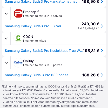
168,90 €
Samsung Galaxy Buds3 Pro -langattomat nappikuulokkeet, hopea
Proshop.fi
Ilmainen toimitus
,
2-5 päivää
249,00 €
Samsung Galaxy Buds3 Pro - Silver
Tai 43,49 €/kk.
¹
CDON
Ilmainen toimitus
195,31 €
Samsung Galaxy Buds3 Pro Kuulokkeet True Wireless Stereo (TWS) In-ear Puhelut/Musiikki USB Type-C Bluetooth Hopea
OnBuy
Ilmainen toimitus
,
3-5 päivää
188,26 €
Samsung Galaxy Buds 3 Pro 630 hopea
¹
Esimerkki maksusuunnitelmasta: 1000€ ostos 6 erässä: 5 erää à 174,65€ ja
viimeinen erä 174,63€. Kesto: 6 kuukautta. Nimelliskorko 17,50%, todellinen
vuosikorko 17,50%. Kokonaisvelka: 1047,88€. Korko: 47,88€. Talletus
saattaa olla tarpeen. Voimassa vain Suomessa asuville vähintään 18-
vuotiaille henkilöille. Edellyttää Klarnan hyväksynnän. Vähimmäisoston
summa 25€; enimmäisoston summa riippuu luottokelpoisuusarviosta.