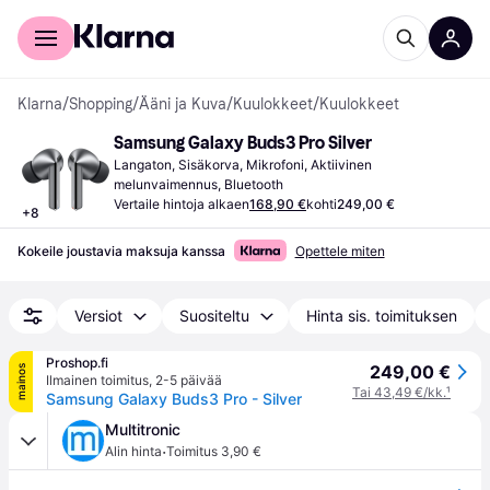
Kuluttajille
Yrityksille
Klarna
/
Shopping
/
Ääni ja Kuva
/
Kuulokkeet
/
Kuulokkeet
Samsung Galaxy Buds3 Pro Silver
Langaton, Sisäkorva, Mikrofoni, Aktiivinen 
melunvaimennus, Bluetooth
Vertaile hintoja alkaen
168,90 €
kohti
249,00 €
+
8
Kokeile joustavia maksuja kanssa
Opettele miten
Versiot
Suositeltu
Hinta sis. toimituksen
Proshop.fi
249,00 €
mainos
Ilmainen toimitus
,
2-5 päivää
Tai 43,49 €/kk.
¹
Samsung Galaxy Buds3 Pro - Silver
Multitronic
·
Alin hinta
Toimitus 3,90 €