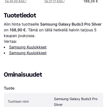
188,26 €
Tai 40,00 €/kk.
¹
Tai 27,77 €/kk.
¹
Case (USB-C)
Tuotetiedot
Alin hinta tuotteelle 
Samsung Galaxy Buds3 Pro Silver
on 
168,90 €
. Tämä on tällä hetkellä halvin tarjous 
5
kaupan joukossa.
Vertaa:
Samsung Kuulokkeet
Samsung Kuulokkeet
Ominaisuudet
Tuote
Samsung Galaxy Buds3 Pro 
Tuotteen nimi
Silver