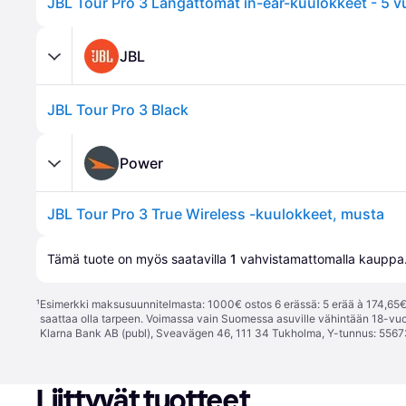
JBL
JBL Tour Pro 3 Black
Power
JBL Tour Pro 3 True Wireless -kuulokkeet, musta
Tämä tuote on myös saatavilla 
1
 vahvistamattomalla 
kauppa
¹
Esimerkki maksusuunnitelmasta: 1000€ ostos 6 erässä: 5 erää à 174,65€ 
saattaa olla tarpeen. Voimassa vain Suomessa asuville vähintään 18-vuo
Klarna Bank AB (publ), Sveavägen 46, 111 34 Tukholma, Y-tunnus: 5567
Liittyvät tuotteet