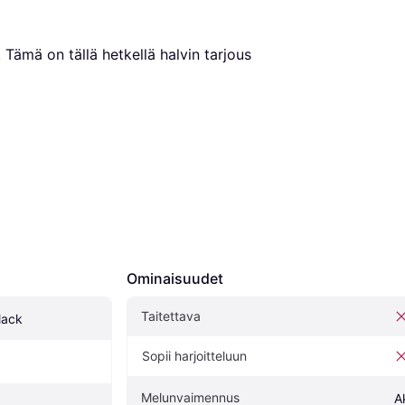
. Tämä on tällä hetkellä halvin tarjous 
Ominaisuudet
Taitettava
lack
Sopii harjoitteluun
Melunvaimennus
A