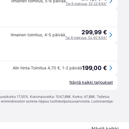
Ilmainen toimitus
,
5-8 päivää
Tai 6 maksua, 52,22 €/kk
¹
299,99 €
Ilmainen toimitus
,
4-5 päivää
Tai 6 maksua, 52,40 €/kk
¹
199,00 €
·
Alin hinta
Toimitus 4,70 €
,
1-2 päivää
Näytä kaikki tarjoukset
vuosikorko 17,50%. Kokonaisvelka: 1047,88€. Korko: 47,88€. Talletus
; enimmäisoston summa riippuu luottokelpoisuusarviosta. Luotonantaja:
Näytä kaikki