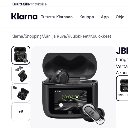
Kuluttajille
Yrityksille
Tutustu Klarnaan
Kauppa
App
Ohje
Klarna
/
Shopping
/
Ääni ja Kuva
/
Kuulokkeet
/
Kuulokkeet
Kaupat
Mak
Booking.
Mak
JBL
Gigantti
Mak
H&M
Mak
Langa
Peten Koi
Mak
Wolt
Rah
Verta
Mob
Alkae
Kauppahakem
199,0
+6