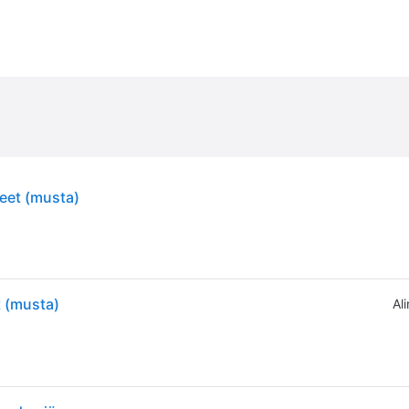
keet (musta)
t (musta)
Ali