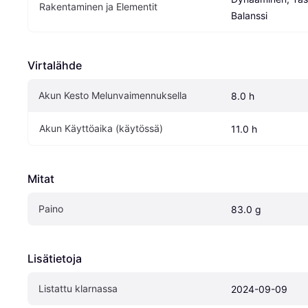
Rakentaminen ja Elementit
Balanssi
Virtalähde
Akun Kesto Melunvaimennuksella
8.0 h
Akun Käyttöaika (käytössä)
11.0 h
Mitat
Paino
83.0 g
Lisätietoja
Listattu klarnassa
2024-09-09