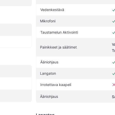
Vedenkestävä
Mikrofoni
Taustamelun Aktivointi
V
Painikkeet ja säätimet
T
Ääniohjaus
Langaton
Irrotettava kaapeli
Ääniohjaus
S
Langaton