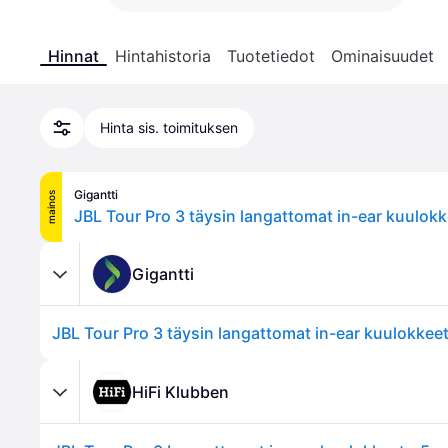
Hinnat
Hintahistoria
Tuotetiedot
Ominaisuudet
Hinta sis. toimituksen
Gigantti
mainos
JBL Tour Pro 3 täysin langattomat in-ear kuulok
Gigantti
JBL Tour Pro 3 täysin langattomat in-ear kuulokkee
HiFi Klubben