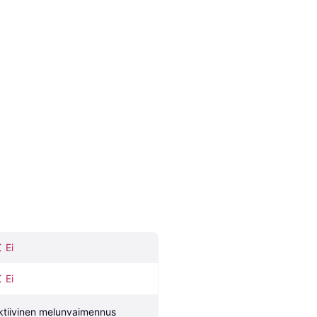
Ei
Ei
ktiivinen melunvaimennus