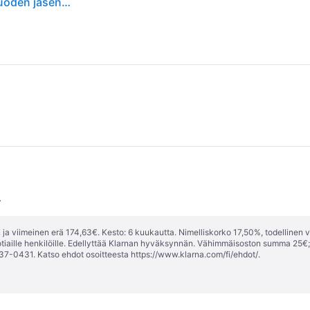
JBL Tour Pro 3 Langattomat in-ear-kuulokkeet - 5 vuoden jäsentakuu HiFi-tuotteille
.
ja viimeinen erä 174,63€. Kesto: 6 kuukautta. Nimelliskorko 17,50%, todellinen 
tiaille henkilöille. Edellyttää Klarnan hyväksynnän. Vähimmäisoston summa 25€
37-0431. Katso ehdot osoitteesta
https://www.klarna.com/fi/ehdot/
.