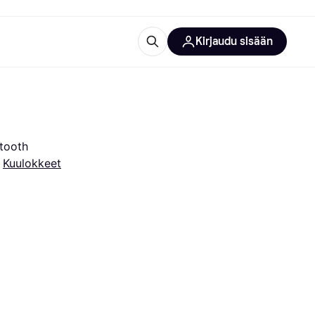
Kirjaudu sisään
totarvikkeet
rna?
etooth
 
Kuulokkeet
 kategoriat