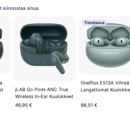
 kiinnostaa sinua.
Trendaava
a
OnePlus E513A Vihreä
jLAB Go Pods ANC True
et
Langattomat Kuulokke
Wireless In-Ear Kuulokkeet
46,95 €
98,51 €