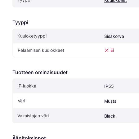
Kuulokkeet
Tyyppi
Kuuloketyyppi
Sisäkorva
Pelaamisen kuulokkeet
Ei
Tuotteen ominaisuudet
IP-luokka
IP55
Väri
Musta
Valmistajan väri
Black
Äänitoiminnot