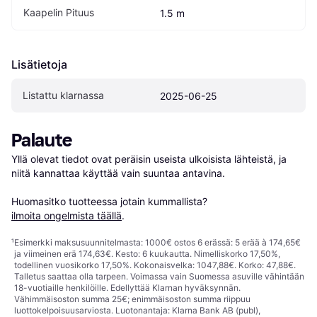
Kaapelin Pituus
1.5 m
Lisätietoja
Listattu klarnassa
2025-06-25
Palaute
Yllä olevat tiedot ovat peräisin useista ulkoisista lähteistä, ja 
niitä kannattaa käyttää vain suuntaa antavina.

Huomasitko tuotteessa jotain kummallista? 
ilmoita ongelmista täällä
.
¹
Esimerkki maksusuunnitelmasta: 1000€ ostos 6 erässä: 5 erää à 174,65€
ja viimeinen erä 174,63€. Kesto: 6 kuukautta. Nimelliskorko 17,50%,
todellinen vuosikorko 17,50%. Kokonaisvelka: 1047,88€. Korko: 47,88€.
Talletus saattaa olla tarpeen. Voimassa vain Suomessa asuville vähintään
18-vuotiaille henkilöille. Edellyttää Klarnan hyväksynnän.
Vähimmäisoston summa 25€; enimmäisoston summa riippuu
luottokelpoisuusarviosta. Luotonantaja: Klarna Bank AB (publ),