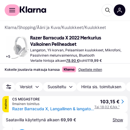
Kuluttajille
Yrityksille
Klarna
/
Shopping
/
Ääni ja Kuva
/
Kuulokkeet
/
Kuulokkeet
Razer Barracuda X 2022 Merkurius 
Valkoinen Peliheadset
Langaton, Yli korvan, Pelaamisen kuulokkeet, Mikrofoni, 
Passiivinen melunvaimennus, Bluetooth
+
5
Vertaile hintoja alkaen
78,90 €
kohti
119,99 €
Kokeile joustavia maksuja kanssa
Opettele miten
Versiot
Suositeltu
Hinta sis. toimituksen
CS MEGASTORE
103,15 €
mainos
Ilmainen toimitus
Tai 18,02 €/kk.
¹
Razer Barracuda X, Langallinen & langaton, Pelaaminen, 20 - 20000 Hz, 271 g, Kuulokkeet, Valkoinen
Saatavilla käytettynä alkaen 
69,99 €
Show