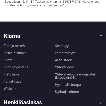
Sveavägen 46, 111 34 Tukholma, Y-tunnus: 556737-0431. Katso ehdot
osoitteesta
https://www.klarna.com/fi/ehdot/
.
Klarna
Tietoja meistä
Kestävyys
Töihin Klarnalle
Esteettömyys
Ehdot
Auto-Track
Lehdistöpalvelut
Yhteystiedot
Tietosuoja
Yhteystiedot viranomaisten
tietopyynnöille
Turvallisuus
Hyvä hallintotapa
Wikipink
Sijoittajasuhteet
Henkilöasiakas