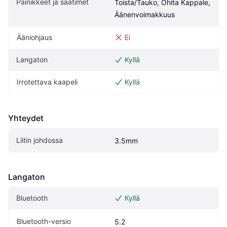
Painikkeet ja säätimet
Toista/Tauko, Ohita Kappale, 
Äänenvoimakkuus
Ääniohjaus
Ei
Langaton
Kyllä
Irrotettava kaapeli
Kyllä
Yhteydet
Liitin johdossa
3.5mm
Langaton
Bluetooth
Kyllä
Bluetooth-versio
5.2