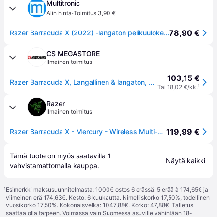
Multitronic
·
Alin hinta
Toimitus 3,90 €
78,90 €
Razer Barracuda X (2022) -langaton pelikuulokemikrofoni, valkoinen
CS MEGASTORE
Ilmainen toimitus
103,15 €
Razer Barracuda X, Langallinen & langaton, Pelaaminen, 20 - 20000 Hz, 271 g, Kuulokkeet, Valkoinen
Tai 18,02 €/kk.
¹
Razer
Ilmainen toimitus
119,99 €
Razer Barracuda X - Mercury - Wireless Multi-platform Gaming and Mobile Headset - Razer™ SmartSwitch Dual Wireless - 250g Ergonomic Design - Razer™ TriForce 40mm Drivers
Tämä tuote on myös saatavilla 
1
Näytä kaikki
vahvistamattomalla 
kauppa
.
¹
Esimerkki maksusuunnitelmasta: 1000€ ostos 6 erässä: 5 erää à 174,65€ ja
viimeinen erä 174,63€. Kesto: 6 kuukautta. Nimelliskorko 17,50%, todellinen
vuosikorko 17,50%. Kokonaisvelka: 1047,88€. Korko: 47,88€. Talletus
saattaa olla tarpeen. Voimassa vain Suomessa asuville vähintään 18-