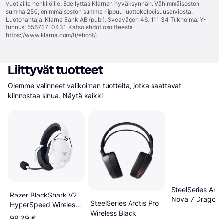
vuotiaille henkilöille. Edellyttää Klarnan hyväksynnän. Vähimmäisoston
summa 25€; enimmäisoston summa riippuu luottokelpoisuusarviosta.
Luotonantaja: Klarna Bank AB (publ), Sveavägen 46, 111 34 Tukholma, Y-
tunnus: 556737-0431. Katso ehdot osoitteesta
https://www.klarna.com/fi/ehdot/
.
Liittyvät tuotteet
Olemme valinneet valikoiman tuotteita, jotka saattavat 
kiinnostaa sinua.
Näytä kaikki
SteelSeries Arc
Razer BlackShark V2
Nova 7 Dragon 
SteelSeries Arctis Pro
HyperSpeed Wireless
Wireless Black
Gaming Headset
99,29 €