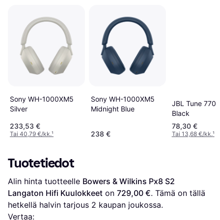
Sony WH-1000XM5
Sony WH-1000XM5
JBL Tune 770
Midnight Blue
Silver
Black
233,53 €
78,30 €
238 €
Tai 40,79 €/kk.
¹
Tai 13,68 €/kk.
¹
Tuotetiedot
Alin hinta tuotteelle 
Bowers & Wilkins Px8 S2 
Langaton Hifi Kuulokkeet
 on 
729,00 €
. Tämä on tällä 
hetkellä halvin tarjous 
2
 kaupan joukossa.
Vertaa: