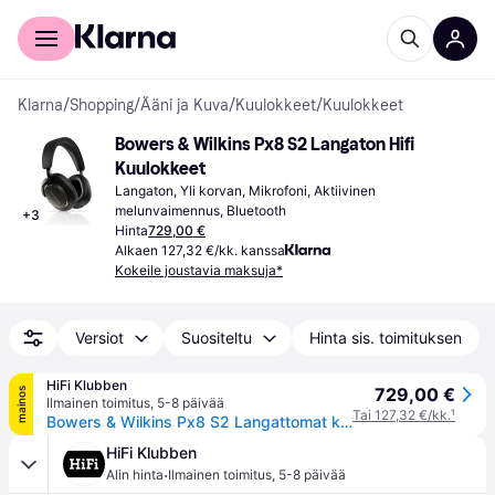
Kuluttajille
Yrityksille
Klarna
/
Shopping
/
Ääni ja Kuva
/
Kuulokkeet
/
Kuulokkeet
Bowers & Wilkins Px8 S2 Langaton Hifi 
Kuulokkeet
Langaton, Yli korvan, Mikrofoni, Aktiivinen 
melunvaimennus, Bluetooth
+
3
Hinta
729,00 €
Alkaen 127,32 €/kk. kanssa
Kokeile joustavia maksuja*
Versiot
Suositeltu
Hinta sis. toimituksen
HiFi Klubben
729,00 €
mainos
Ilmainen toimitus
,
5-8 päivää
Tai 127,32 €/kk.
¹
Bowers & Wilkins Px8 S2 Langattomat kuulokkeet - 5 vuoden jäsentakuu HiFi-tuotteille
HiFi Klubben
·
Alin hinta
Ilmainen toimitus
,
5-8 päivää