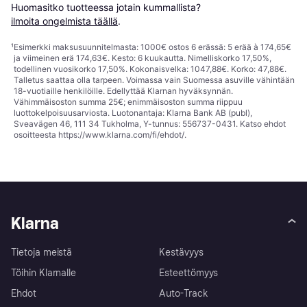
Huomasitko tuotteessa jotain kummallista? 
ilmoita ongelmista täällä
.
¹
Esimerkki maksusuunnitelmasta: 1000€ ostos 6 erässä: 5 erää à 174,65€
ja viimeinen erä 174,63€. Kesto: 6 kuukautta. Nimelliskorko 17,50%,
todellinen vuosikorko 17,50%. Kokonaisvelka: 1047,88€. Korko: 47,88€.
Talletus saattaa olla tarpeen. Voimassa vain Suomessa asuville vähintään
18-vuotiaille henkilöille. Edellyttää Klarnan hyväksynnän.
Vähimmäisoston summa 25€; enimmäisoston summa riippuu
luottokelpoisuusarviosta. Luotonantaja: Klarna Bank AB (publ),
Sveavägen 46, 111 34 Tukholma, Y-tunnus: 556737-0431. Katso ehdot
osoitteesta
https://www.klarna.com/fi/ehdot/
.
Klarna
Tietoja meistä
Kestävyys
Töihin Klarnalle
Esteettömyys
Ehdot
Auto-Track