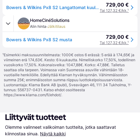
729,00 €
Bowers & Wilkins Px8 S2 Langattomat kuulokkeet - 5 vuoden jäsentakuu HiFi-tuotteille
Tai 127,32 €/kk.
¹
HomeCinéSolutions
·
Alin hinta
Jälkitilaus
729,00 €
Bowers & Wilkins Px8 S2 musta
Tai 127,32 €/kk.
¹
¹
Esimerkki maksusuunnitelmasta: 1000€ ostos 6 erässä: 5 erää à 174,65€ ja
viimeinen erä 174,63€. Kesto: 6 kuukautta. Nimelliskorko 17,50%, todellinen
vuosikorko 17,50%. Kokonaisvelka: 1047,88€. Korko: 47,88€. Talletus
saattaa olla tarpeen. Voimassa vain Suomessa asuville vähintään 18-
vuotiaille henkilöille. Edellyttää Klarnan hyväksynnän. Vähimmäisoston
summa 25€; enimmäisoston summa riippuu luottokelpoisuusarviosta.
Luotonantaja: Klarna Bank AB (publ), Sveavägen 46, 111 34 Tukholma, Y-
tunnus: 556737-0431. Katso ehdot osoitteesta
https://www.klarna.com/fi/ehdot/
.
Liittyvät tuotteet
Olemme valinneet valikoiman tuotteita, jotka saattavat 
kiinnostaa sinua.
Näytä kaikki