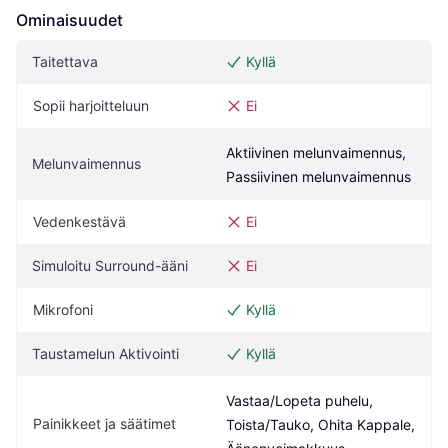
Ominaisuudet
Taitettava
Kyllä
Sopii harjoitteluun
Ei
Aktiivinen melunvaimennus, 
Melunvaimennus
Passiivinen melunvaimennus
Vedenkestävä
Ei
Simuloitu Surround-ääni
Ei
Mikrofoni
Kyllä
Taustamelun Aktivointi
Kyllä
Vastaa/Lopeta puhelu, 
Painikkeet ja säätimet
Toista/Tauko, Ohita Kappale, 