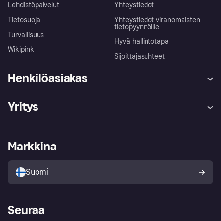
Lehdistöpalvelut
Yhteystiedot
Tietosuoja
Yhteystiedot viranomaisten
tietopyynnöille
Turvallisuus
Hyvä hallintotapa
Wikipink
Sijoittajasuhteet
Henkilöasiakas
Ohje
Reklamaatiot
Yritys
Kirjaudu sisään
Shoppaile turvallisesti Klarnalla
Kauppiastuki
Kehittäjät
Klarna app
Yksityisyysasetukset
Kirjaudu sisään yrityksenä
Operatiivinen tila
Markkina
Tutustu kauppoihin
Peruutusoikeutesi
Myy Klarnalla
Kumppanit ja integraatiot
Ostajan turva
Suomi
Seuraa