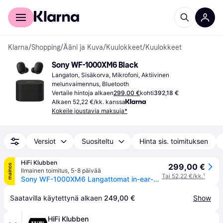
Kuluttajille
Yrityksille
Klarna
/
Shopping
/
Ääni ja Kuva
/
Kuulokkeet
/
Kuulokkeet
Sony WF-1000XM6 Black
Langaton, Sisäkorva, Mikrofoni, Aktiivinen 
melunvaimennus, Bluetooth
Vertaile hintoja alkaen
299,00 €
kohti
392,18 €
Alkaen 52,22 €/kk. kanssa
Kokeile joustavia maksuja*
Versiot
Suositeltu
Hinta sis. toimituksen
HiFi Klubben
299,00 €
mainos
Ilmainen toimitus
,
5-8 päivää
Tai 52,22 €/kk.
¹
Sony WF-1000XM6 Langattomat in-ear-kuulokkeet - 5 vuoden jäsentakuu HiFi-tuotteille
Saatavilla käytettynä alkaen 
249,00 €
Show
HiFi Klubben