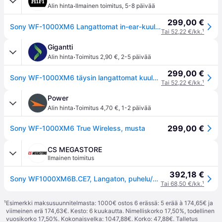
·
Alin hinta
Ilmainen toimitus
,
5-8 päivää
299,00 €
Sony WF-1000XM6 Langattomat in-ear-kuulokkeet - 5 vuoden jäsentakuu HiFi-tuotteille
Tai 52,22 €/kk.
¹
Gigantti
·
Alin hinta
Toimitus 2,90 €
,
2-5 päivää
299,00 €
Sony WF-1000XM6 täysin langattomat kuulokkeet (musta)
Tai 52,22 €/kk.
¹
Power
·
Alin hinta
Toimitus 4,70 €
,
1-2 päivää
299,00 €
Sony WF-1000XM6 True Wireless, musta
CS MEGASTORE
Ilmainen toimitus
392,18 €
Sony WF1000XM6B.CE7, Langaton, puhelu/musiikki, kuulokkeet, musta
Tai 68,50 €/kk.
¹
¹
Esimerkki maksusuunnitelmasta: 1000€ ostos 6 erässä: 5 erää à 174,65€ ja
viimeinen erä 174,63€. Kesto: 6 kuukautta. Nimelliskorko 17,50%, todellinen
vuosikorko 17,50%. Kokonaisvelka: 1047,88€. Korko: 47,88€. Talletus