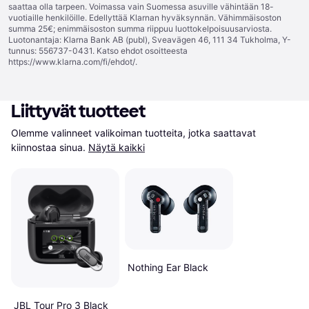
saattaa olla tarpeen. Voimassa vain Suomessa asuville vähintään 18-
vuotiaille henkilöille. Edellyttää Klarnan hyväksynnän. Vähimmäisoston
summa 25€; enimmäisoston summa riippuu luottokelpoisuusarviosta.
Luotonantaja: Klarna Bank AB (publ), Sveavägen 46, 111 34 Tukholma, Y-
tunnus: 556737-0431. Katso ehdot osoitteesta
https://www.klarna.com/fi/ehdot/
.
Liittyvät tuotteet
Olemme valinneet valikoiman tuotteita, jotka saattavat 
kiinnostaa sinua.
Näytä kaikki
Nothing Ear Black
JBL Tour Pro 3 Black