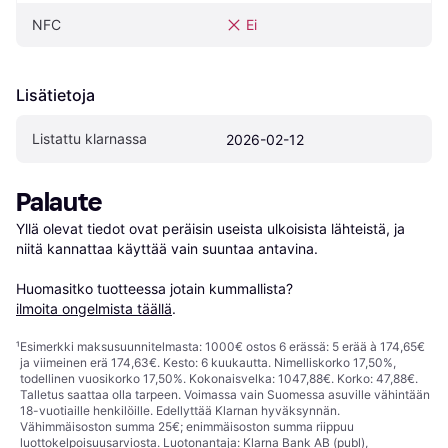
NFC
Ei
Lisätietoja
Listattu klarnassa
2026-02-12
Palaute
Yllä olevat tiedot ovat peräisin useista ulkoisista lähteistä, ja 
niitä kannattaa käyttää vain suuntaa antavina.

Huomasitko tuotteessa jotain kummallista? 
ilmoita ongelmista täällä
.
¹
Esimerkki maksusuunnitelmasta: 1000€ ostos 6 erässä: 5 erää à 174,65€
ja viimeinen erä 174,63€. Kesto: 6 kuukautta. Nimelliskorko 17,50%,
todellinen vuosikorko 17,50%. Kokonaisvelka: 1047,88€. Korko: 47,88€.
Talletus saattaa olla tarpeen. Voimassa vain Suomessa asuville vähintään
18-vuotiaille henkilöille. Edellyttää Klarnan hyväksynnän.
Vähimmäisoston summa 25€; enimmäisoston summa riippuu
luottokelpoisuusarviosta. Luotonantaja: Klarna Bank AB (publ),