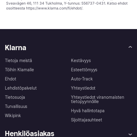
Sveavägen 46, 111 34 Tukholma, Y-tunnus: 556737-0431. Katso ehdot
osoitteesta
https://www.klarna.com/fi/ehdot/
.
Klarna
Tietoja meistä
Kestävyys
Töihin Klarnalle
Esteettömyys
Ehdot
Auto-Track
Lehdistöpalvelut
Yhteystiedot
Tietosuoja
Yhteystiedot viranomaisten
tietopyynnöille
Turvallisuus
Hyvä hallintotapa
Wikipink
Sijoittajasuhteet
Henkilöasiakas