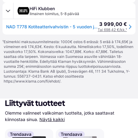
HiFi Klubben
Ilmainen toimitus
,
5-8 päivää
3 999,00 €
NAD T778 Kotiteatterivahvistin - 5 vuoden jäsentakuu HiFi-tuotteille
Tai 698,42 €/kk.
¹
¹
Esimerkki maksusuunnitelmasta: 1000€ ostos 6 erässä: 5 erää à 174,65€ ja
viimeinen erä 174,63€. Kesto: 6 kuukautta. Nimelliskorko 17,50%, todellinen
vuosikorko 17,50%. Kokonaisvelka: 1047,88€. Korko: 47,88€. Talletus
saattaa olla tarpeen. Voimassa vain Suomessa asuville vähintään 18-
vuotiaille henkilöille. Edellyttää Klarnan hyväksynnän. Vähimmäisoston
summa 25€; enimmäisoston summa riippuu luottokelpoisuusarviosta.
Luotonantaja: Klarna Bank AB (publ), Sveavägen 46, 111 34 Tukholma, Y-
tunnus: 556737-0431. Katso ehdot osoitteesta
https://www.klarna.com/fi/ehdot/
.
Liittyvät tuotteet
Olemme valinneet valikoiman tuotteita, jotka saattavat 
kiinnostaa sinua.
Näytä kaikki
Trendaava
Trendaava