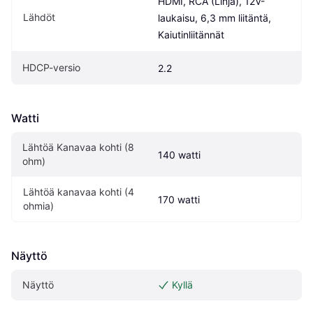
HDMI, RCA (Linja), 12V-
Lähdöt
laukaisu, 6,3 mm liitäntä, 
Kaiutinliitännät
HDCP-versio
2.2
Watti
Lähtöä Kanavaa kohti (8 
140 watti
ohm)
Lähtöä kanavaa kohti (4 
170 watti
ohmia)
Näyttö
Näyttö
Kyllä