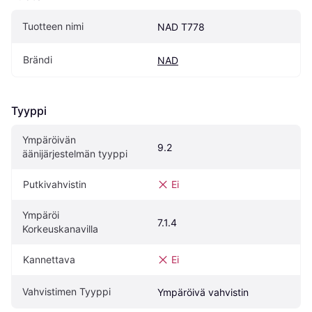
Tuotteen nimi
NAD T778
Brändi
NAD
Tyyppi
Ympäröivän 
9.2
äänijärjestelmän tyyppi
Putkivahvistin
Ei
Ympäröi 
7.1.4
Korkeuskanavilla
Kannettava
Ei
Vahvistimen Tyyppi
Ympäröivä vahvistin