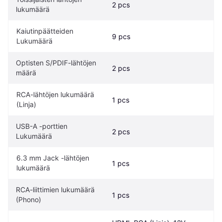
2 pcs
lukumäärä
Kaiutinpäätteiden 
9 pcs
Lukumäärä
Optisten S/PDIF-lähtöjen 
2 pcs
määrä
RCA-lähtöjen lukumäärä 
1 pcs
(Linja)
USB-A -porttien 
2 pcs
Lukumäärä
6.3 mm Jack -lähtöjen 
1 pcs
lukumäärä
RCA-liittimien lukumäärä 
1 pcs
(Phono)