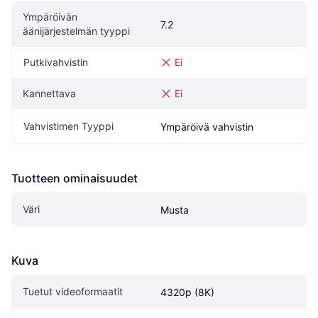
Ympäröivän 
7.2
äänijärjestelmän tyyppi
Putkivahvistin
Ei
Kannettava
Ei
Vahvistimen Tyyppi
Ympäröivä vahvistin
Tuotteen ominaisuudet
Väri
Musta
Kuva
Tuetut videoformaatit
4320p (8K)