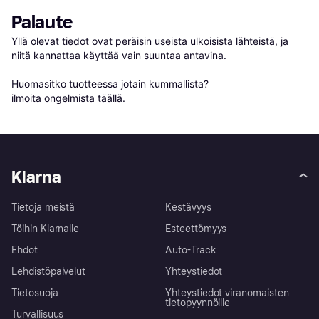
Palaute
Yllä olevat tiedot ovat peräisin useista ulkoisista lähteistä, ja 
niitä kannattaa käyttää vain suuntaa antavina.

Huomasitko tuotteessa jotain kummallista? 
ilmoita ongelmista täällä
.
Klarna
Tietoja meistä
Kestävyys
Töihin Klarnalle
Esteettömyys
Ehdot
Auto-Track
Lehdistöpalvelut
Yhteystiedot
Tietosuoja
Yhteystiedot viranomaisten
tietopyynnöille
Turvallisuus