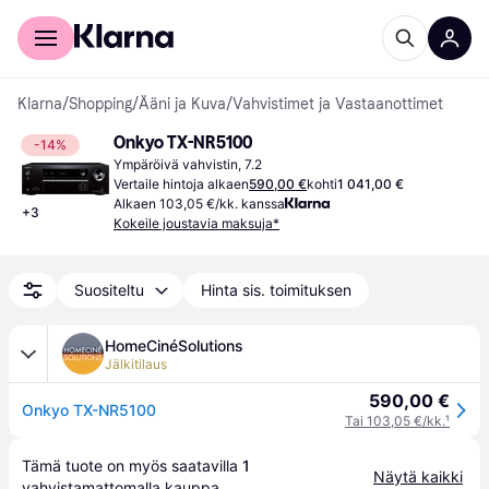
Kuluttajille
Yrityksille
Klarna
/
Shopping
/
Ääni ja Kuva
/
Vahvistimet ja Vastaanottimet
Onkyo TX-NR5100
-14%
Ympäröivä vahvistin, 7.2
Vertaile hintoja alkaen
590,00 €
kohti
1 041,00 €
Alkaen 103,05 €/kk. kanssa
+
3
Kokeile joustavia maksuja*
Suositeltu
Hinta sis. toimituksen
HomeCinéSolutions
Jälkitilaus
590,00 €
Onkyo TX-NR5100
Tai 103,05 €/kk.
¹
Tämä tuote on myös saatavilla 
1
Näytä kaikki
vahvistamattomalla 
kauppa
.