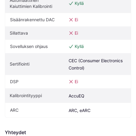
Automaattinen 
Kyllä
Kaiuttimien Kalibrointi
Sisäänrakennettu DAC
Ei
Sillattava
Ei
Sovelluksen ohjaus
Kyllä
CEC (Consumer Electronics 
Sertifiointi
Control)
DSP
Ei
Kalibrointityyppi
AccuEQ
ARC
ARC, eARC
Yhteydet