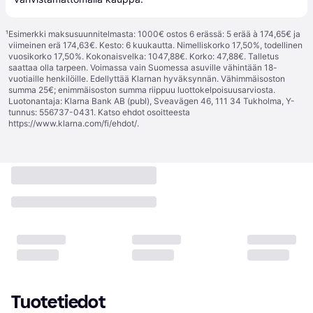
¹
Esimerkki maksusuunnitelmasta: 1000€ ostos 6 erässä: 5 erää à 174,65€ ja
viimeinen erä 174,63€. Kesto: 6 kuukautta. Nimelliskorko 17,50%, todellinen
vuosikorko 17,50%. Kokonaisvelka: 1047,88€. Korko: 47,88€. Talletus
saattaa olla tarpeen. Voimassa vain Suomessa asuville vähintään 18-
vuotiaille henkilöille. Edellyttää Klarnan hyväksynnän. Vähimmäisoston
summa 25€; enimmäisoston summa riippuu luottokelpoisuusarviosta.
Luotonantaja: Klarna Bank AB (publ), Sveavägen 46, 111 34 Tukholma, Y-
tunnus: 556737-0431. Katso ehdot osoitteesta
https://www.klarna.com/fi/ehdot/
.
Tuotetiedot