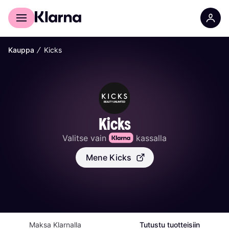
Kuluttajille
Yrityksille
∕
Kauppa
Kicks
Kicks
Valitse vain 
 kassalla
Mene Kicks
Maksa Klarnalla
Tutustu tuotteisiin