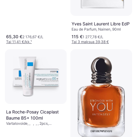
Yves Saint Laurent Libre EdP
Eau de Parfum, Nainen, 90ml
65,30 €
115 €
2 176,67 €/L
1 277,78 €/L
Tai 11,41 €/kk.
¹
Tai 3 maksua 39,38 €
La Roche-Posay Cicaplast
Baume B5+ 100ml
Vartalovoide, , , , , 2pcs,
Viilentävä, Uudistava,
Rauhoittava, Korjaava, Ravitseva,