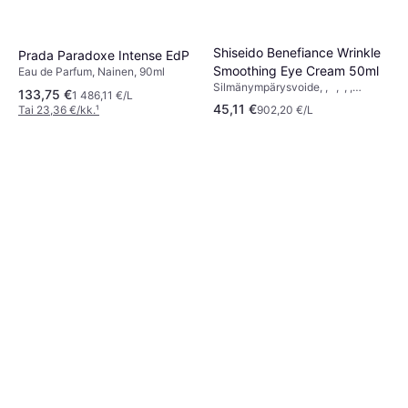
Shiseido Benefiance Wrinkle
Prada Paradoxe Intense EdP
Smoothing Eye Cream 50ml
Eau de Parfum, Nainen, 90ml
Silmänympärysvoide, , , , ,
133,75 €
1 486,11 €/L
Ikääntymistä Estävä,
45,11 €
Tai 23,36 €/kk.
¹
902,20 €/L
Syväpuhdistava, Kuoriva, Hehku,
Pehmentävä, Kosteuttava,
Silottava, Parabeeniton,
Alkoholiton, Tuoksuva,
Dermatologisesti Testattu,
Peptidit, Kofeiini, Skvalaani,
Vitamiini E, Käsittelyaika: 20min