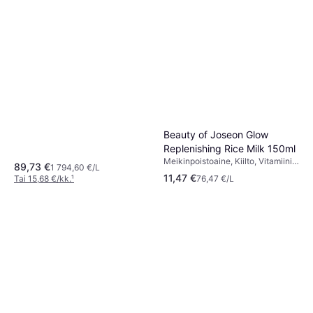
Beauty of Joseon Glow
Replenishing Rice Milk 150ml
Meikinpoistoaine, Kiilto, Vitamiinit,
89,73 €
1 794,60 €/L
Kosteuttava
11,47 €
Tai 15,68 €/kk.
¹
76,47 €/L