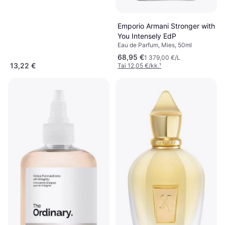
Kosteuttava, Parabeeniton,
Dermatologisesti Testattu,
Vitamiini B, Sheavoi, Glycerin,
Emporio Armani Stronger with
Vitamiinit
You Intensely EdP
Eau de Parfum, Mies, 50ml
68,95 €
1 379,00 €/L
13,22 €
Tai 12,05 €/kk.
¹