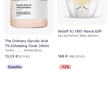
Xerjoff XJ 1861 Naxos EdP
Eau de Parfum, Mies, Nainen,
Unisex, 100ml
The Ordinary Glycolic Acid
7% Exfoliating Toner 240ml
Toneri, , , , , Kiinteyttävä,
Silottava, Hehku, Rauhoittava,
13,23 €
169 €
55,13 €/L
1 690,00 €/L
Kuoriva, Ikääntymistä Estävä,
Mineraaliöljytön, Alkoholiton,
Gluteeniton, Parabeeniton, Aloe
Suosittu
-12%
Vera, AHA-happo, Glykolihappo,
Antioksidantit