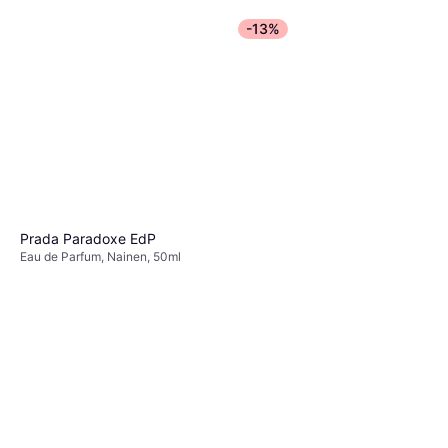
Sävytetty, Dermatologisesti
Testattu, UVB-suojaus,
-13%
Prada Paradoxe EdP
Eau de Parfum, Nainen, 50ml