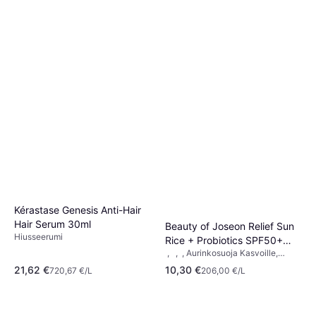
Kérastase Genesis Anti-Hair
Hair Serum 30ml
Beauty of Joseon Relief Sun
Hiusseerumi
Rice + Probiotics SPF50+
, , , Aurinkosuoja Kasvoille,
50ml
Aurinkosuoja Vartalolle,
21,62 €
10,30 €
720,67 €/L
206,00 €/L
Ikääntymistä Estävä, Ravitseva,
Kosteuttava, Anti-Saaste,
Korjaava, Hehku, Rauhoittava,
Mineraaliöljytön, UVA-suojaus,