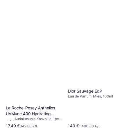
Dior Sauvage EdP
Eau de Parfum, Mies, 100ml
La Roche-Posay Anthelios
UVMune 400 Hydrating
, , , Aurinkosuoja Kasvoille, 1pcs,
Cream SPF50+ 50ml
Kosteuttava, UVA-suojaus,
17,49 €
140 €
349,80 €/L
1 400,00 €/L
Vedenkestävä, UV-suoja,