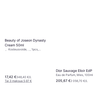
UV-suoja, Parabeeniton,
Alkoholiton, UVB-suojaus,
Tuoksuva, Vitamiini B,
Niasiiniamidi, Vitamiinit, Vitamiini
E, Vitamiini C
Beauty of Joseon Dynasty
Cream 50ml
, Kosteusvoide, , , 1pcs,
Kiinteyttävä, Ravitseva, Hehku,
Korjaava, Kosteuttava,
Mineraaliöljytön, Ei-
komedogeeninen, Vitamiini E,
Hyaluronihappo, Antioksidantit,
Dior Sauvage Elixir EdP
Niasiiniamidi, Skvalaani
Eau de Parfum, Mies, 100ml
17,42 €
348,40 €/L
205,67 €
Tai 3 maksua 5,97 €
2 056,70 €/L