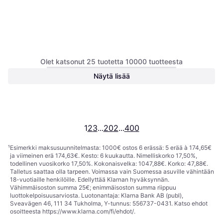
Olet katsonut 25 tuotetta 10000 tuotteesta
Näytä lisää
Dolce & Gabbana Light Blue
Women EdT
Eau de Toilette, Nainen, 50ml
39,31 €
786,20 €/L
Tai 6,87 €/kk.
¹
1
2
3
...
202
...
400
¹
Esimerkki maksusuunnitelmasta: 1000€ ostos 6 erässä: 5 erää à 174,65€
ja viimeinen erä 174,63€. Kesto: 6 kuukautta. Nimelliskorko 17,50%,
todellinen vuosikorko 17,50%. Kokonaisvelka: 1047,88€. Korko: 47,88€.
Talletus saattaa olla tarpeen. Voimassa vain Suomessa asuville vähintään
18-vuotiaille henkilöille. Edellyttää Klarnan hyväksynnän.
Vähimmäisoston summa 25€; enimmäisoston summa riippuu
luottokelpoisuusarviosta. Luotonantaja: Klarna Bank AB (publ),
Sveavägen 46, 111 34 Tukholma, Y-tunnus: 556737-0431. Katso ehdot
osoitteesta
https://www.klarna.com/fi/ehdot/
.