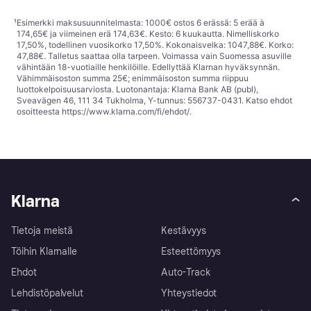
¹
Esimerkki maksusuunnitelmasta: 1000€ ostos 6 erässä: 5 erää à
174,65€ ja viimeinen erä 174,63€. Kesto: 6 kuukautta. Nimelliskorko
17,50%, todellinen vuosikorko 17,50%. Kokonaisvelka: 1047,88€. Korko:
47,88€. Talletus saattaa olla tarpeen. Voimassa vain Suomessa asuville
vähintään 18-vuotiaille henkilöille. Edellyttää Klarnan hyväksynnän.
Vähimmäisoston summa 25€; enimmäisoston summa riippuu
luottokelpoisuusarviosta. Luotonantaja: Klarna Bank AB (publ),
Sveavägen 46, 111 34 Tukholma, Y-tunnus: 556737-0431. Katso ehdot
osoitteesta
https://www.klarna.com/fi/ehdot/
.
Klarna
Tietoja meistä
Kestävyys
Töihin Klarnalle
Esteettömyys
Ehdot
Auto-Track
Lehdistöpalvelut
Yhteystiedot