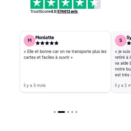
TrustScore
4.5
|
574 613
avis
Moniatte
Sy
M
S
« Elle et bonne car on ne transporte plus les
« je sui
cartes et faciles à ouvrir »
retiré à
va aide 
notre bu
est très 
il y a 3 mois
il y a 2 