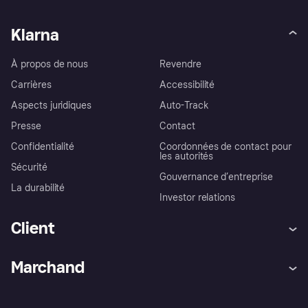
Klarna
À propos de nous
Revendre
Carrières
Accessibilité
Aspects juridiques
Auto-Track
Presse
Contact
Confidentialité
Coordonnées de contact pour
les autorités
Sécurité
Gouvernance d’entreprise
La durabilité
Investor relations
Client
Aide
Réclamations
Marchand
Login
Protection contre la fraude
Support Marchand
Portail développeurs
L'appli shopping de Klarna
Paramètres de confidentialité