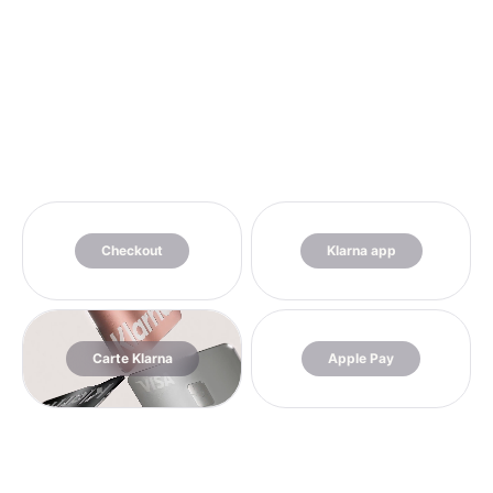
Checkout
Klarna app
Carte Klarna
Apple Pay