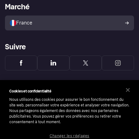
Portail Marchand
Statut opérationnel
Marché
Explorez les magasins
Votre droit de rétractation
Vendre avec Klarna
Plateformes et partenaires
Politique de protection de
l’acheteur Klarna
France
Suivre
Cookies et confidentialité
Nous utilisons des cookies pour assurer le bon fonctionnement du
site web, personnaliser votre expérience et analyser votre navigation.
Nous partageons également des données avec nos partenaires
publicitaires. Vous pouvez gérer vos préférences ou retirer votre
consentement à tout moment.
Changer les réglages