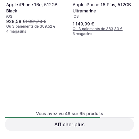
Apple iPhone 16 Plus, 512GB
Apple iPhone 16e, 512GB
Ultramarine
Black
iOS
iOS
928,58 €
1 061,73 €
1 149,99 €
Ou 3 paiements de 309,52 €
Ou 3 paiements de 383,33 €
4 magasins
6 magasins
Vous avez vu 48 sur 65 produits
Apple iPhone 16, 512GB Pink
Afficher plus
Apple iPhone 16 Pro Max,
iOS
1TB White Titanium
iOS