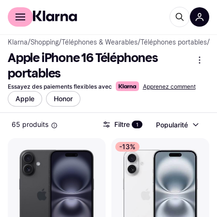
Acheter avec Klarna
Espace entreprises
Klarna
/
Shopping
/
Téléphones & Wearables
/
Téléphones portables
/
Ap
Apple iPhone 16 Téléphones 
portables
Essayez des paiements flexibles avec
Apprenez comment
Apple
Honor
65 produits
Filtre
Popularité
1
-13%