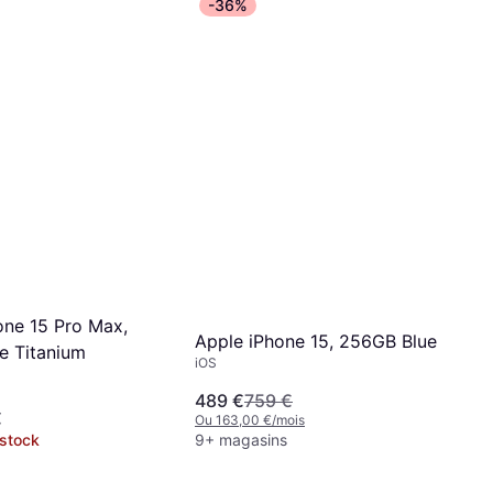
-36%
one 15 Pro Max,
Apple iPhone 15, 256GB Blue
e Titanium
iOS
489 €
759 €
€
Ou 163,00 €/mois
 stock
9+ magasins