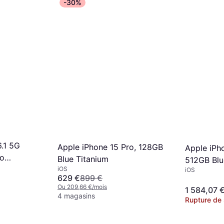
-30%
6.1 5G
Apple iPhone 15 Pro, 128GB
Apple iPh
Go
Blue Titanium
512GB Blu
iOS
iOS
629 €
899 €
Ou 209,66 €/mois
1 584,07 
4 magasins
Rupture de