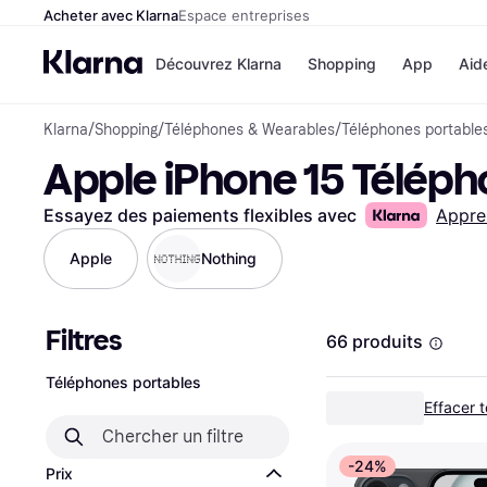
Acheter avec Klarna
Espace entreprises
Découvrez Klarna
Shopping
App
Aid
Klarna
/
Shopping
/
Téléphones & Wearables
/
Téléphones portable
Options de paiem
Magasins
Apple iPhone 15 Téléph
Toutes les options d
Cdiscoun
paiement
Airbnb
Payer maintenant
Booking.
Essayez des paiements flexibles avec
Appre
Paiement en 3 fois
Temu
Paiement à 30 jours
JD Sport
Apple
Nothing
Klarna sur Apple Pa
Filtres
Voir tous les
66 produits
Téléphones portables
Effacer t
-24%
Prix