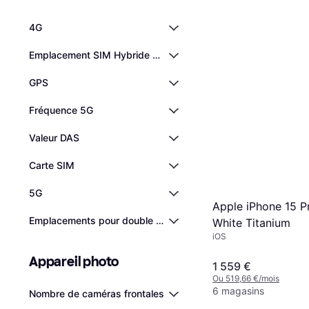
4G
Emplacement SIM Hybride Double
GPS
Fréquence 5G
Valeur DAS
Carte SIM
5G
Apple iPhone 15 P
Emplacements pour double carte SIM
White Titanium
iOS
Appareil photo
1 559 €
Ou 519,66 €/mois
6 magasins
Nombre de caméras frontales