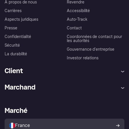
À propos de nous
Revendre
Carrières
Accessibilité
Aspects juridiques
Auto-Track
Presse
Contact
Confidentialité
Coordonnées de contact pour
les autorités
Sécurité
Gouvernance d’entreprise
La durabilité
Investor relations
Client
Aide
Réclamations
Marchand
Login
Protection contre la fraude
Support Marchand
Portail développeurs
L'appli shopping de Klarna
Paramètres de confidentialité
Portail Marchand
Statut opérationnel
Marché
Explorez les magasins
Votre droit de rétractation
Vendre avec Klarna
Plateformes et partenaires
Politique de protection de
l’acheteur Klarna
France