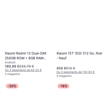
Xiaomi Redmi 12 Dual-SIM
Xiaomi 15T (5G) 512 Go, Noir
256GB ROM + 8GB RAM
- Neuf
Android
4G/LTE Sky Blue
189,99 €
225,79 €
459 €
512 €
Ou 3 paiements de 63,33 €
Ou 3 paiements de 153,00 €
2 magasins
2 magasins
-30%
-18%