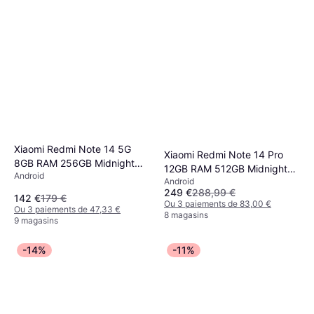
Xiaomi Redmi Note 14 5G
Xiaomi Redmi Note 14 Pro
8GB RAM 256GB Midnight
12GB RAM 512GB Midnight
Android
Black
Android
Black
249 €
288,99 €
142 €
179 €
Ou 3 paiements de 83,00 €
Ou 3 paiements de 47,33 €
8 magasins
9 magasins
-14%
-11%