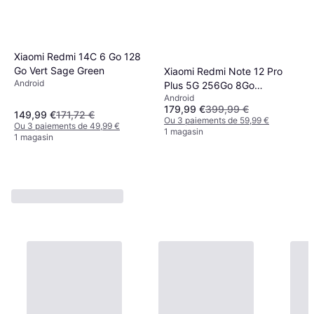
Xiaomi Redmi 14C 6 Go 128
Go Vert Sage Green
Xiaomi Redmi Note 12 Pro
Android
Plus 5G 256Go 8Go
Android
Smartphone MediaTek
179,99 €
399,99 €
Dimensity 1080 MOLED
149,99 €
171,72 €
Ou 3 paiements de 59,99 €
Ou 3 paiements de 49,99 €
FHD+ 6.67" Caméra 200MP
1 magasin
1 magasin
Batterie 5000mAh