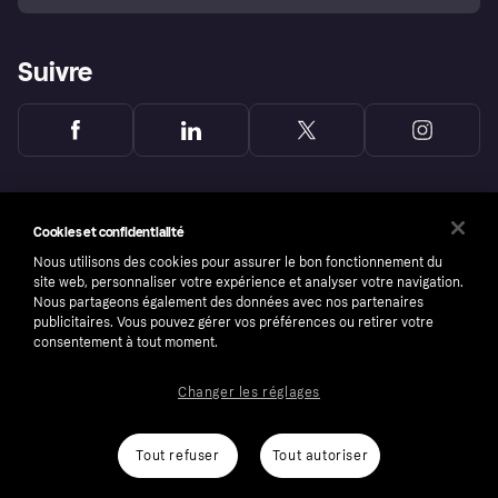
Suivre
Cookies et confidentialité
Nous utilisons des cookies pour assurer le bon fonctionnement du
site web, personnaliser votre expérience et analyser votre navigation.
Nous partageons également des données avec nos partenaires
publicitaires. Vous pouvez gérer vos préférences ou retirer votre
consentement à tout moment.
Changer les réglages
Copyright © 2005-2026 Klarna Bank AB (publ). Headquarters: Stockholm, Sweden. All
rights reserved. Klarna Bank AB (publ). Sveavägen 46, 111 34 Stockholm. Organization
number: 556737-0431
Tout refuser
Tout autoriser
Conditions
Cookies
Klarna.com