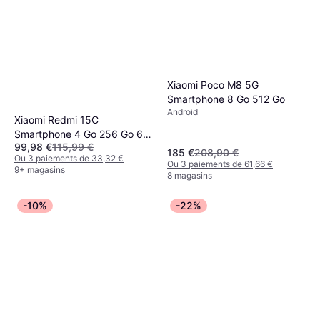
Xiaomi Poco M8 5G
Smartphone 8 Go 512 Go
Android
Xiaomi Redmi 15C
Smartphone 4 Go 256 Go 6.9
99,98 €
115,99 €
Pouces
185 €
208,90 €
Ou 3 paiements de 33,32 €
Ou 3 paiements de 61,66 €
9+ magasins
8 magasins
-10%
-22%