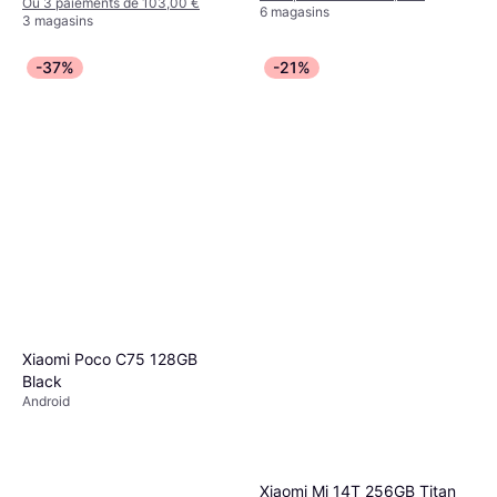
Ou 3 paiements de 103,00 €
6 magasins
3 magasins
-37%
-21%
Xiaomi Poco C75 128GB
Black
Android
Xiaomi Mi 14T 256GB Titan