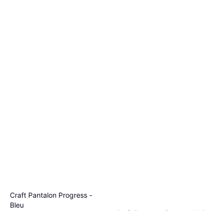
Craft Pantalon Progress -
Bleu
Craft Pantalon Evolve - Noir
Pantalon, Matériau: Polyester,
28,52 €
Pantalon, Matériau: Polyester,
Extensible, Poches