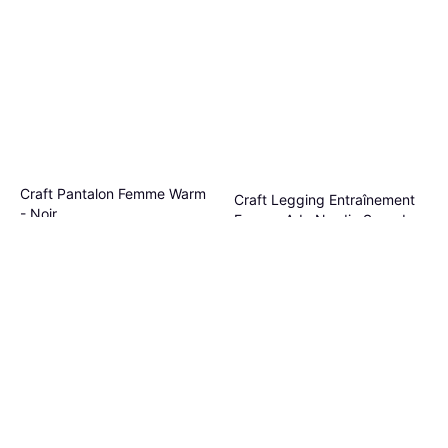
Craft Pantalon Femme Warm
Craft Legging Entraînement
- Noir
Femme Adv Nordic Speed -
Pantalon, Pantalons de jogging,
Pantalon, Matériau: Polyester,
Noir
59,49 €
Pantalons d'extérieur, Matériau:
48,55 €
Extensible, Poches
Polyester, Rembourré, Doublé,
Ou 3 paiements de 19,83 €
Ou 3 paiements de 16,18 €
Extensible
8 magasins
6 magasins