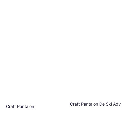
Craft Pantalon De Ski Adv
Craft Pantalon
Nordique - Noir
d'Entraînement Rush 2.0 -
Pantalon, Pantalons d'extérieur,
Pantalon, Matériau: Polyester,
Noir
79,99 €
Matériau: Polyester,
40,12 €
41,35 €
Poches
Élasthanne/Lycra/Spandex,
Ou 3 paiements de 26,66 €
Ou 3 paiements de 13,37 €
Respirant, Imperméable,
2 magasins
3 magasins