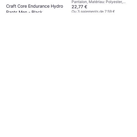
Pantalon, Matériau: Polyester,
Craft Core Endurance Hydro
22,77 €
Poches
Ou 3 paiements de 7,59 €
Pants Men - Black
9+ magasins
Pantalon, Matériau: Polyester,
46,49 €
Élasthanne/Lycra/Spandex,
Poches
Ou 3 paiements de 15,49 €
9+ magasins