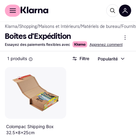
Acheter avec Klarna
Espace entreprises
Klarna
/
Shopping
/
Maisons et Intérieurs
/
Matériels de bureau
/
Fournit
Boîtes d'Expédition
Essayez des paiements flexibles avec
Apprenez comment
1 produits
Filtre
Popularité
Colompac Shipping Box
32.5x8x25cm