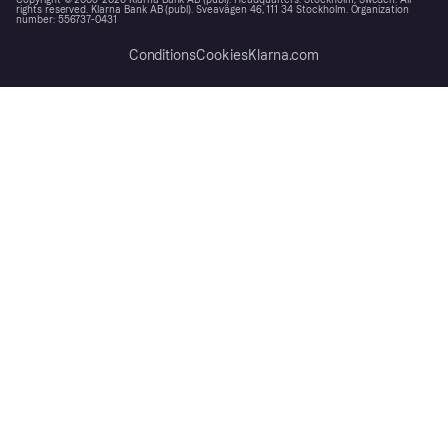
Copyright © 2005-2026 Klarna Bank AB (publ). Headquarters: Stockholm, Sweden. All
rights reserved. Klarna Bank AB (publ). Sveavägen 46, 111 34 Stockholm. Organization
number: 556737-0431
Conditions
Cookies
Klarna.com