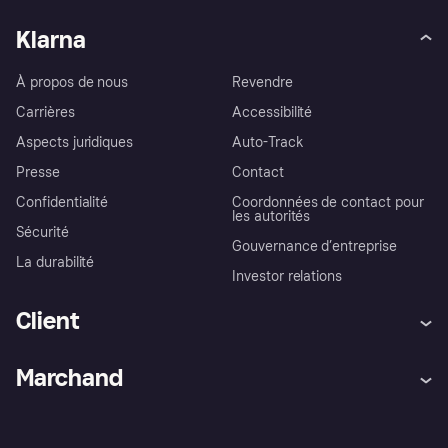
Klarna
À propos de nous
Revendre
Carrières
Accessibilité
Aspects juridiques
Auto-Track
Presse
Contact
Confidentialité
Coordonnées de contact pour
les autorités
Sécurité
Gouvernance d’entreprise
La durabilité
Investor relations
Client
Aide
Réclamations
Marchand
Login
Protection contre la fraude
Support Marchand
Portail développeurs
L'appli shopping de Klarna
Paramètres de confidentialité