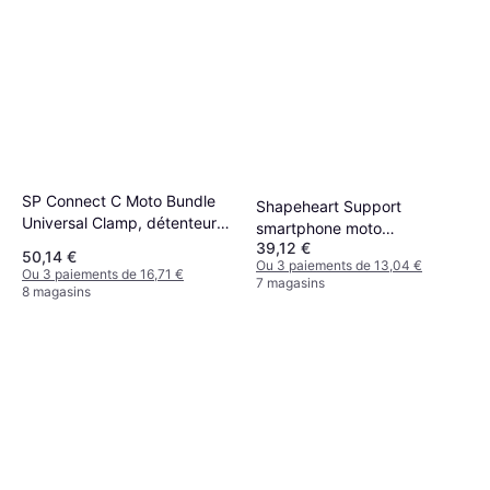
SP Connect C Moto Bundle
Shapeheart Support
Universal Clamp, détenteur
smartphone moto
couleur: Universel Phone
39,12 €
Shapeheart Pro Boost Noir
50,14 €
Ou 3 paiements de 13,04 €
Clamp
Ou 3 paiements de 16,71 €
7 magasins
8 magasins