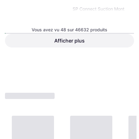
SP Connect Suction Mont
Smartphone, noir
Vous avez vu 48 sur 46632 produits
Afficher plus
SP Connect Handlebar Moto
Mount Pro
77,99 €
72,49 €
Ou 3 paiements de 25,99 €
Ou 3 paiements de 24,16 €
7 magasins
9 magasins
1
2
3
...
488
...
972