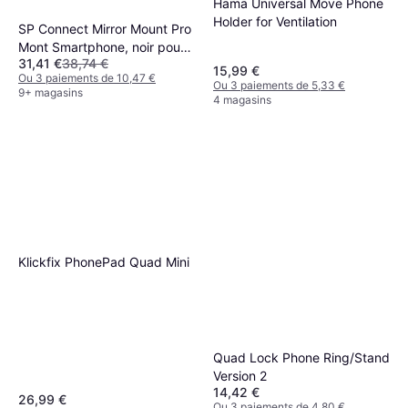
Hama Universal Move Phone
Holder for Ventilation
SP Connect Mirror Mount Pro
Mont Smartphone, noir pour
31,41 €
38,74 €
Hommes
15,99 €
Ou 3 paiements de 10,47 €
Ou 3 paiements de 5,33 €
9+ magasins
4 magasins
Klickfix PhonePad Quad Mini
Quad Lock Phone Ring/Stand
Version 2
14,42 €
26,99 €
Ou 3 paiements de 4,80 €