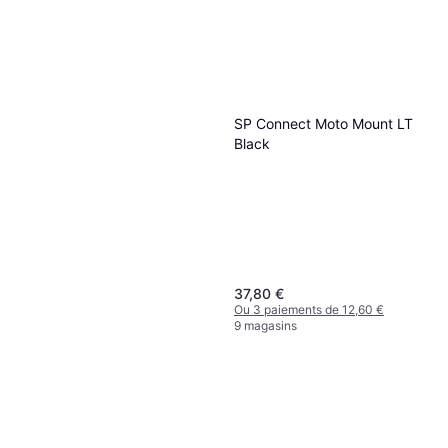
SP Connect Moto Mount LT
Black
37,80 €
Ou 3 paiements de 12,60 €
9 magasins
NewStar FL15-650WH1
Tablet Floor Stand
204,57 €
Ou 3 paiements de 68,19 €