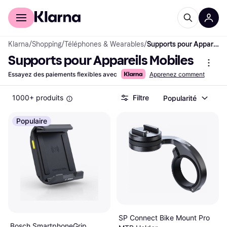
Acheter avec Klarna
Espace entreprises
Klarna
/
Shopping
/
Téléphones & Wearables
/
Supports pour Appareils Mobiles
Supports pour Appareils Mobiles
Essayez des paiements flexibles avec
Apprenez comment
1000+ produits
Filtre
Popularité
Populaire
SP Connect Bike Mount Pro
Bosch SmartphoneGrip