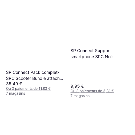
SP Connect Support
smartphone SPC Noir
SP Connect Pack complet-
SPC Scooter Bundle attache
35,49 €
universelle, taille 10 mm
9,95 €
Ou 3 paiements de 11,83 €
Ou 3 paiements de 3,31 €
7 magasins
7 magasins