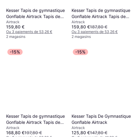
Kesser Tapis de gymnastique
Kesser Tapis de gymnastique
Gonflable Airtrack Tapis de
Gonflable Airtrack Tapis de
Airtrack
Airtrack
fitness Tapis de gymnastique
fitness Tapis de gymnastique
159,80 €
159,80 €
187,80 €
3/4/5/6m Sac de transport &
3/4/5/6m Sac de transport &
Ou 3 paiements de 53,26 €
Ou 3 paiements de 53,26 €
pompe à air électrique inclus
pompe à air électrique inclus
2 magasins
2 magasins
Tapis de yoga
-15%
-15%
Kesser Tapis de gymnastique
Kesser Tapis De Gymnastique
Gonflable Airtrack Tapis de
Gonflable Airtrack
Airtrack
Airtrack
fitness Tapis de gymnastique
168,80 €
197,80 €
125,80 €
147,80 €
3/4/5/6m Sac de transport &