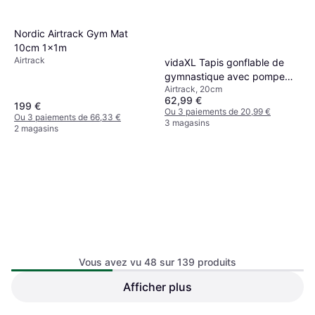
Nordic Airtrack Gym Mat
10cm 1x1m
Airtrack
vidaXL Tapis gonflable de
gymnastique avec pompe
Airtrack, 20cm
60x100x20 cm PVC Vert
62,99 €
199 €
Ou 3 paiements de 20,99 €
Ou 3 paiements de 66,33 €
3 magasins
2 magasins
Vous avez vu 48 sur 139 produits
vidaXL Tapis gonflable de
gymnastique avec pompe
Afficher plus
vidaXL Inflatable Gym Mat
Airtrack, 15cm
600x100x15cm PVC Bleu
with Pump 600x100x20cm
Airtrack, 20cm