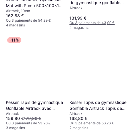
de gymnastique gonflable
Mat with Pump 500x100x10
Airtrack
3m 300 x 100 x 10 cm Drop-
Airtrack, 10cm
cm - Green
Stitch pompe électrique
162,88 €
131,99 €
incluse
Ou 3 paiements de 54,29 €
Ou 3 paiements de 43,99 €
4 magasins
4 magasins
-11%
Kesser Tapis de gymnastique
Kesser Tapis de gymnastique
Gonflable Airtrack avec
Gonflable Airtrack Tapis de
Airtrack
Airtrack
pompe et sac
fitness Tapis de gymnastique
159,80 €
179,80 €
168,80 €
3/4/5/6m Sac de transport &
Ou 3 paiements de 53,26 €
Ou 3 paiements de 56,26 €
pompe à air électrique inclus
3 magasins
2 magasins
Tapis de yoga