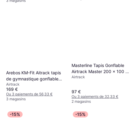
3 magasins
Masterline Tapis Gonflable
Airtrack Master 200 x 100 x
Arebos KM-Fit Aitrack tapis
Airtrack
10 cm
de gymnastique gonflable
Airtrack
4m 400 x 100 x 10 cm Drop-
169 €
Stitch pompe électrique
97 €
Ou 3 paiements de 56,33 €
Ou 3 paiements de 32,33 €
incluse
3 magasins
2 magasins
-15%
-15%