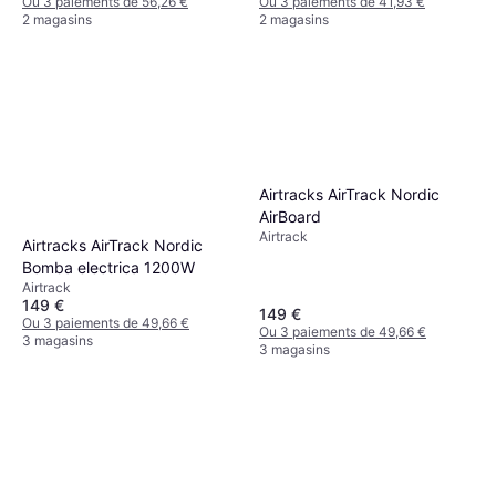
Ou 3 paiements de 56,26 €
Ou 3 paiements de 41,93 €
pompe à air électrique inclus
2 magasins
2 magasins
Tapis
Airtracks AirTrack Nordic
AirBoard
Airtrack
Airtracks AirTrack Nordic
Bomba electrica 1200W
Airtrack
149 €
149 €
Ou 3 paiements de 49,66 €
Ou 3 paiements de 49,66 €
3 magasins
3 magasins