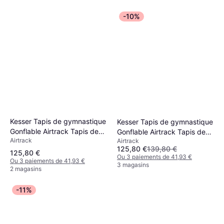
-10%
Kesser Tapis de gymnastique
Kesser Tapis de gymnastique
Gonflable Airtrack Tapis de
Gonflable Airtrack Tapis de
Airtrack
fitness Tapis de gymnastique
Airtrack
fitness Tapis de gymnastique
125,80 €
139,80 €
3/4/5/6m Sac de transport &
3/4/5/6m Sac de transport &
125,80 €
Ou 3 paiements de 41,93 €
pompe à air électrique inclus
Ou 3 paiements de 41,93 €
pompe à air électrique inclus
3 magasins
2 magasins
Tapis de yoga
Tapis de yoga
-11%