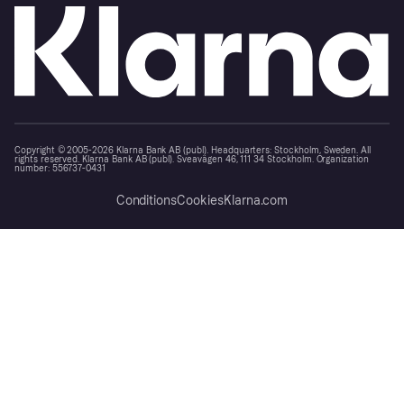
Copyright © 2005-2026 Klarna Bank AB (publ). Headquarters: Stockholm, Sweden. All
rights reserved. Klarna Bank AB (publ). Sveavägen 46, 111 34 Stockholm. Organization
number: 556737-0431
Conditions
Cookies
Klarna.com