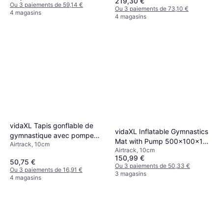
219,30 €
Ou 3 paiements de 59,14 €
Ou 3 paiements de 73,10 €
4 magasins
4 magasins
vidaXL Tapis gonflable de
vidaXL Inflatable Gymnastics
gymnastique avec pompe
Mat with Pump 500x100x10
Airtrack, 10cm
60x100x10 cm PVC Rose
Airtrack, 10cm
cm - Pink
150,99 €
50,75 €
Ou 3 paiements de 50,33 €
Ou 3 paiements de 16,91 €
3 magasins
4 magasins