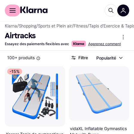
Acheter avec Klarna
Espace entreprises
Klarna
/
Shopping
/
Sports et Plein air
/
Fitness
/
Tapis d'Exercice & Tap
Airtracks
Essayez des paiements flexibles avec
Apprenez comment
100+ produits
Filtre
Popularité
-15%
vidaXL Inflatable Gymnastics