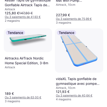
Kesser Tapis de gymnastique
Mat with Pump
Gonflable Airtrack Tapis de
Airtrack, 10cm
800x100x10cm
Airtrack
fitness Tapis de gymnastique
125,80 €
147,80 €
3/4/5/6m Sac de transport &
227,99 €
Ou 3 paiements de 41,93 €
Ou 3 paiements de 75,99 €
pompe à air électrique inclus
2 magasins
3 magasins
Tapis de yoga
Tendance
Tendance
Airtracks AirTrack Nordic
Home Special Edition, 3-8m
Airtrack
vidaXL Tapis gonflable de
gymnastique avec pompe
Airtrack, 10cm
400x100x10cm PVC Rose
121,93 €
189 €
Ou 3 paiements de 40,64 €
Ou 3 paiements de 63,00 €
4 magasins
3 magasins