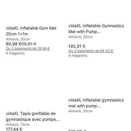
vidaXL Inflatable Gymnastics
vidaXL Inflatable Gym Mat
Mat with Pump
20cm 1x1m
Airtrack, 20cm
400x100x20cm
Airtrack, 20cm
80,98 €
90,81 €
192,91 €
Ou 3 paiements de 26,99 €
Ou 3 paiements de 64,30 €
4 magasins
4 magasins
vidaXL Inflatable gymnastics
mat with pump
Airtrack, 20cm
500x100x20cm
vidaXL Tapis gonflable de
gymnastique avec pompe
Airtrack, 15cm
400x100x15cm PVC Rose
177,44 €