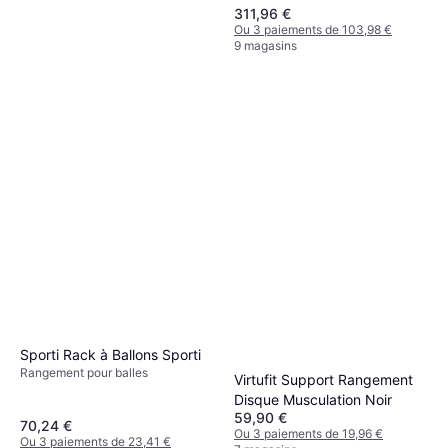
311,96 €
Ou 3 paiements de 103,98 €
9 magasins
Sveltus Rack Accessoires
Musculation Noir
261,20 €
Ou 3 paiements de 87,06 €
8 magasins
Sporti Rack à Ballons Sporti
Rangement pour balles
Virtufit Support Rangement
Disque Musculation Noir
59,90 €
70,24 €
Ou 3 paiements de 19,96 €
Ou 3 paiements de 23,41 €