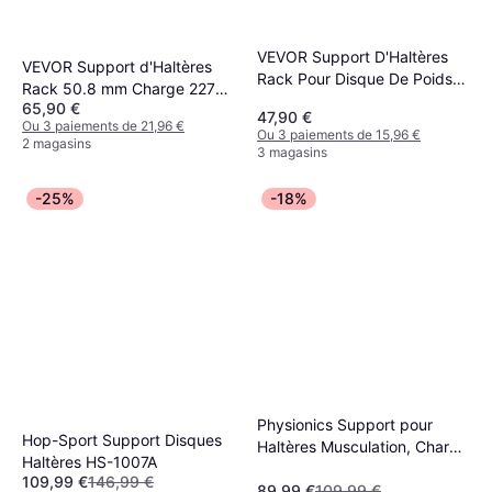
VEVOR Support D'Haltères
VEVOR Support d'Haltères
Rack Pour Disque De Poids
Rack 50.8 mm Charge 227
50,8 mm 136 kg
65,90 €
kg
47,90 €
Ou 3 paiements de 21,96 €
Ou 3 paiements de 15,96 €
2 magasins
3 magasins
-25%
-18%
Physionics Support pour
Hop-Sport Support Disques
Haltères Musculation, Charge
Haltères HS-1007A
Max. 300kg, 98x95x48cm,
109,99 €
146,99 €
en Acier, Noir Rack de
89,99 €
109,99 €