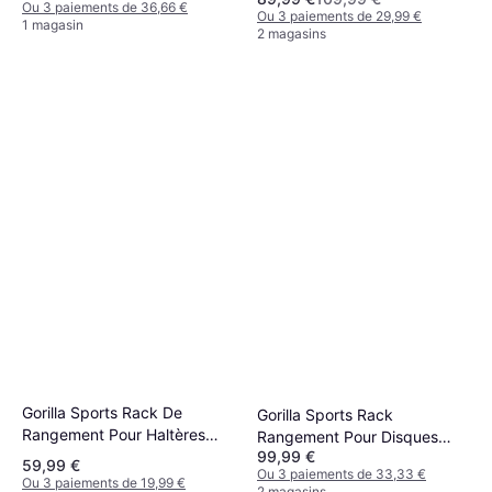
Ou 3 paiements de 36,66 €
Ou 3 paiements de 29,99 €
Rangement, Repose Barre
1 magasin
2 magasins
Gorilla Sports Rack De
Gorilla Sports Rack
Rangement Pour Haltères
Rangement Pour Disques
Noir Ø 30 mm
99,99 €
Olympiques 50/51mm Noir
59,99 €
Ou 3 paiements de 33,33 €
Ou 3 paiements de 19,99 €
2 magasins