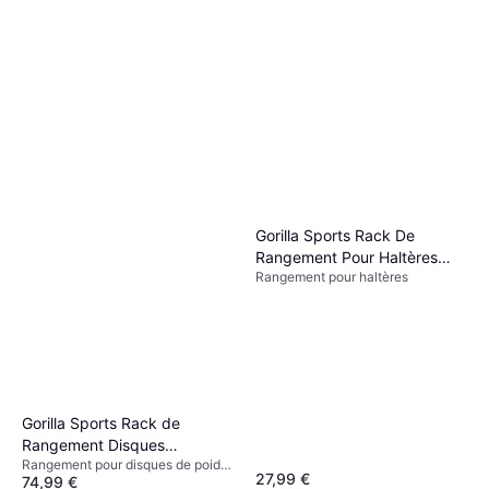
Gorilla Sports Rack De
Rangement Pour Haltères
Rangement pour haltères
Fitness
Gorilla Sports Rack de
Rangement Disques
Rangement pour disques de poids,
Olympiques 50 51 mm
27,99 €
74,99 €
Capacité de charge (max) 300 kg