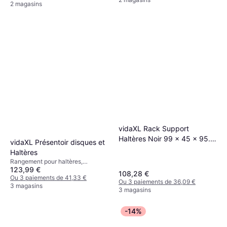
2 magasins
vidaXL Rack Support
Haltères Noir 99 x 45 x 95.5
vidaXL Présentoir disques et
cm
Haltères
Rangement pour haltères,
123,99 €
Capacité de charge (max) 300 kg
108,28 €
Ou 3 paiements de 41,33 €
Ou 3 paiements de 36,09 €
3 magasins
3 magasins
-14%