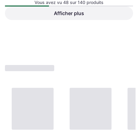
Vous avez vu 48 sur 140 produits
Squats 48 mm
Afficher plus
Support Haltères Fer Rouge
61,88 €
56,58 €
Ou 3 paiements de 20,62 €
Ou 3 paiements de 18,86 €
1 magasin
1 magasin
1
2
3