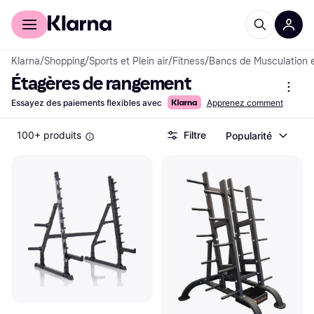
Acheter avec Klarna
Espace entreprises
Klarna
/
Shopping
/
Sports et Plein air
/
Fitness
/
Bancs de Musculation 
Étagères de rangement
Essayez des paiements flexibles avec
Apprenez comment
100+ produits
Filtre
Popularité