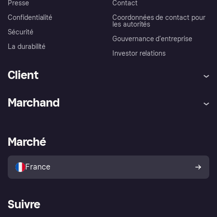
Presse
Contact
Confidentialité
Coordonnées de contact pour
les autorités
Sécurité
Gouvernance d’entreprise
La durabilité
Investor relations
Client
Aide
Réclamations
Marchand
Login
Protection contre la fraude
Support Marchand
Portail développeurs
L'appli shopping de Klarna
Paramètres de confidentialité
Portail Marchand
Statut opérationnel
Marché
Explorez les magasins
Votre droit de rétractation
Vendre avec Klarna
Plateformes et partenaires
Politique de protection de
l’acheteur Klarna
France
Suivre