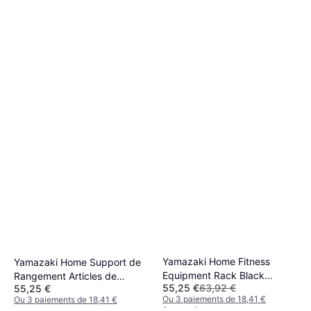
Yamazaki Home Fitness
Yamazaki Home Support de
Equipment Rack Black
Rangement Articles de
55,25 €
63,92 €
55,25 €
Support
Fitness Blanc L15 x P24
Ou 3 paiements de 18,41 €
Ou 3 paiements de 18,41 €
2 magasins
2 magasins