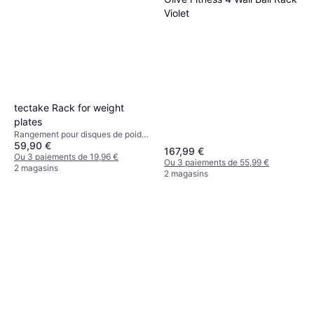
Violet
tectake Rack for weight
plates
Rangement pour disques de poids,
59,90 €
Capacité de charge (max) 200 kg
167,99 €
Ou 3 paiements de 19,96 €
Ou 3 paiements de 55,99 €
2 magasins
2 magasins