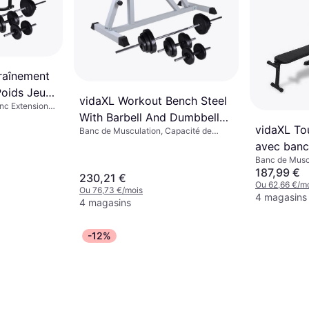
raînement
Poids Jeu
vidaXL Workout Bench Steel
nc Extension
Fitness
With Barbell And Dumbbell
vidaXL To
Banc de Musculation, Capacité de
Set
charge (max) 100 kg
avec banc
Banc de Musc
Multifonction
187,99 €
230,21 €
(max) 150 kg
Ou 62,66 €/m
Ou 76,73 €/mois
4 magasins
4 magasins
-12%