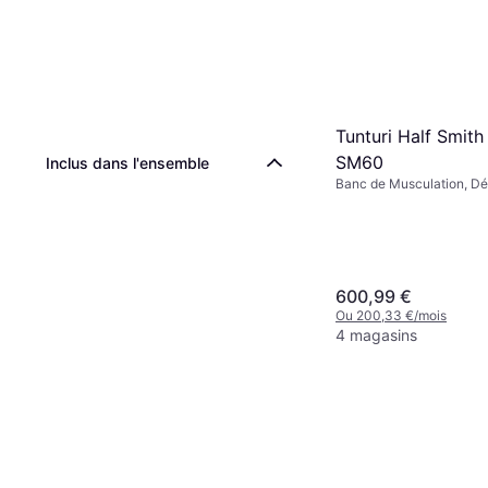
Tunturi Half Smith
SM60
Inclus dans l'ensemble
Banc de Musculation, D
Couché, Banc Multifonct
Réglable, Capacité de c
140 kg
600,99 €
Ou 200,33 €/mois
4 magasins