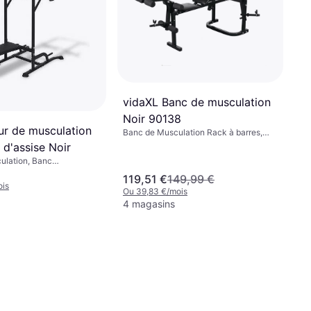
vidaXL Banc de musculation
Noir 90138
ur de musculation
Banc de Musculation Rack à barres,
Rack de squat, Banc Multifonction
 d'assise Noir
ulation, Banc
, Capacité de charge
119,51 €
149,99 €
ois
Ou 39,83 €/mois
4 magasins