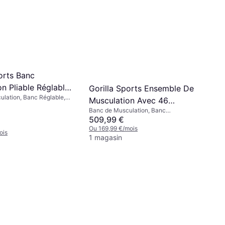
orts Banc
n Pliable Réglable
Gorilla Sports Ensemble De
lation, Banc Réglable,
ort
Musculation Avec 46
charge (max) 200 kg
Banc de Musculation, Banc
Éléments
Multifonction, Capacité de charge
509,99 €
(max) 280 kg
Ou 169,99 €/mois
ois
1 magasin