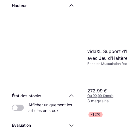
Hauteur
vidaXL Support d'
avec Jeu d'Haltère
Banc de Musculation Rac
Poids 30,5 kg Ent
Capacité de charge (max
272,99 €
État des stocks
Ou 90,99 €/mois
3 magasins
Afficher uniquement les 
articles en stock
-12%
Évaluation