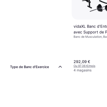
vidaXL Banc d'Ent
avec Support de 
Banc de Musculation, Ba
d'Haltères 30,5kg 
Dos
292,09 €
Ou 97,36 €/mois
Type de Banc d'Exercice
4 magasins