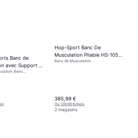
Hop-Sport Banc De
Musculation Pliable HS-1055
orts Banc de
Banc de Musculation
74 kg
on avec Support de
ulation, Banc
, Capacité de charge
385,99 €
is
Ou 128,66 €/mois
2 magasins