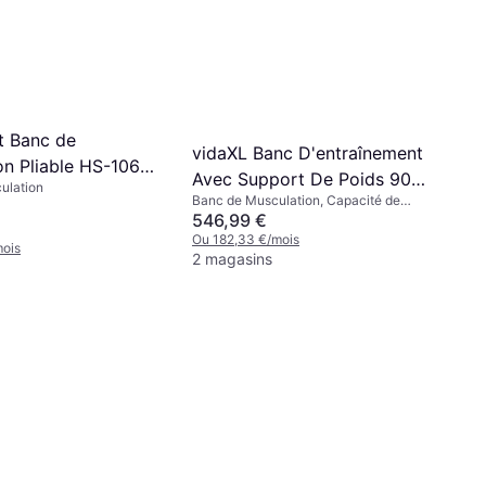
t Banc de
vidaXL Banc D'entraînement
on Pliable HS-1065
Avec Support De Poids 90
ulation
s 105kg
Banc de Musculation, Capacité de
Kg
charge (max) 100 kg
546,99 €
Ou 182,33 €/mois
mois
2 magasins