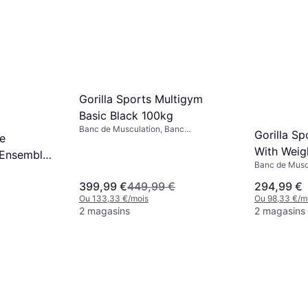
Gorilla Sports Multigym
Basic Black 100kg
Banc de Musculation, Banc
Gorilla Sp
e
Multifonction, Capacité de charge
With Weig
(max) 280 kg
 Ensemble
Banc de Muscu
ion de 90
Développé Co
399,99 €
449,99 €
294,99 €
xtension
charge (max)
Ou 133,33 €/mois
Ou 98,33 €/m
2 magasins
2 magasins