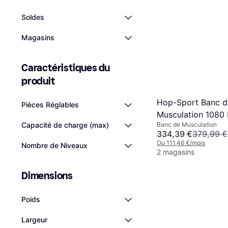
Soldes
Magasins
Caractéristiques du 
produit
Hop-Sport Banc d
Pièces Réglables
Musculation 1080
Banc de Musculation
Capacité de charge (max)
Poids de musculat
334,39 €
379,99 €
kg avec Barre d'e
Ou 111,46 €/mois
Nombre de Niveaux
longue Noir
2 magasins
Dimensions
Poids
Largeur