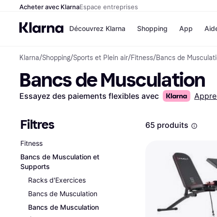
Acheter avec Klarna
Espace entreprises
Découvrez Klarna
Shopping
App
Aid
Klarna
/
Shopping
/
Sports et Plein air
/
Fitness
/
Bancs de Musculati
Options de paiem
Magasins
Bancs de Musculation
Toutes les options d
Cdiscoun
paiement
Airbnb
Payer maintenant
Booking.
Essayez des paiements flexibles avec
Appre
Paiement en 3 fois
Temu
Paiement à 30 jours
JD Sport
Klarna sur Apple Pa
Filtres
65 produits
Fitness
Voir tous les
Bancs de Musculation et
Supports
Racks d'Exercices
Bancs de Musculation
Bancs de Musculation