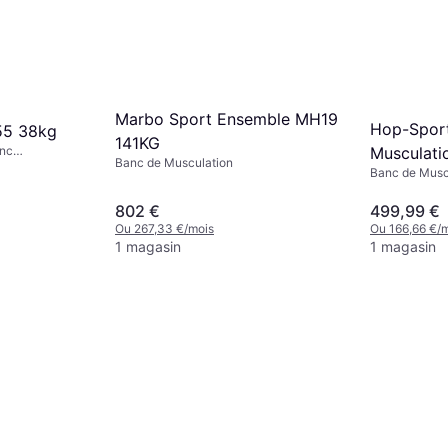
Marbo Sport Ensemble MH19
Hop-Spor
55 38kg
141KG
anc
Musculati
Banc de Musculation
de charge
Banc de Musc
avec Poid
802 €
499,99 €
Ou 267,33 €/mois
Ou 166,66 €/
1 magasin
1 magasin