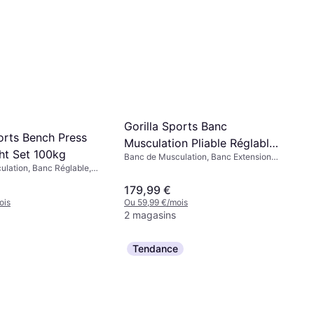
Gorilla Sports Banc
orts Bench Press
Musculation Pliable Réglable
ht Set 100kg
Banc de Musculation, Banc Extension
Avec Support
Dos, Développé Couché, Banc Curl
lation, Banc Réglable,
Biceps, Capacité de charge (max) 200
uché, Capacité de
179,99 €
kg
 200 kg
ois
Ou 59,99 €/mois
2 magasins
Tendance