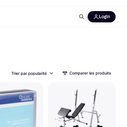
Login
lus d'informations
de bureau
u'est-ce que Klarna?
Comparer les produits
Trier par popularité
catégories