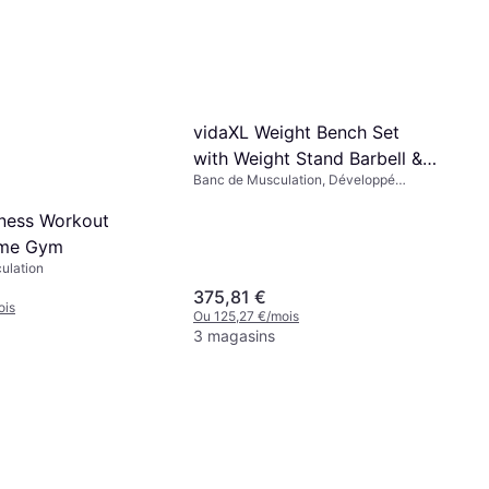
vidaXL Weight Bench Set
with Weight Stand Barbell &
Banc de Musculation, Développé
Dumbbells 60.5kg
Couché
tness Workout
me Gym
ulation
375,81 €
ois
Ou 125,27 €/mois
3 magasins