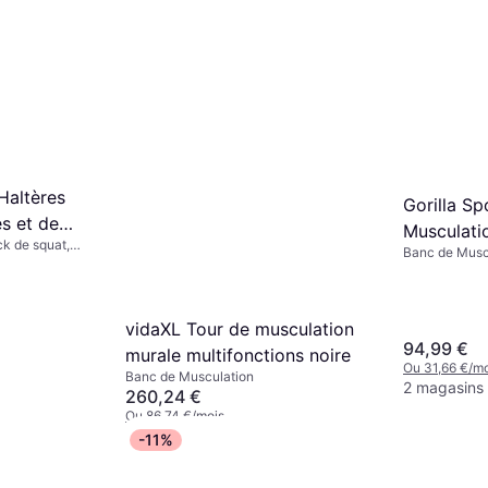
Haltères
Gorilla Sp
s et de
Musculati
k de squat,
raînement
Banc de Musc
Barres
) 80 kg
Multifonction
(max) 200 kg
vidaXL Tour de musculation
94,99 €
murale multifonctions noire
Ou 31,66 €/mo
Banc de Musculation
2 magasins
260,24 €
Ou 86,74 €/mois
3 magasins
-11%