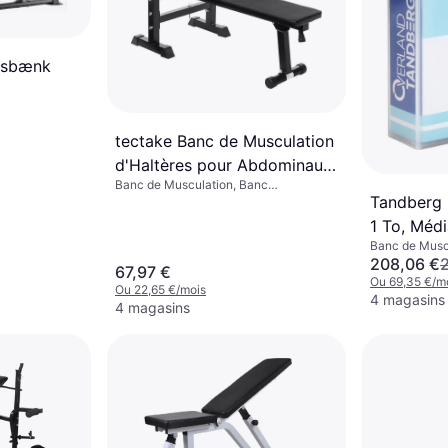
nsbænk
tectake Banc de Musculation
d'Haltères pour Abdominaux
Banc de Musculation, Banc
Pliable
Tandberg 
Multifonction, Capacité de charge
(max) 100 kg
1 To, Méd
Banc de Musc
amovible
208,06 €
67,97 €
Ou 69,35 €/m
Ou 22,65 €/mois
4 magasins
4 magasins