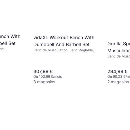
ench With
vidaXL Workout Bench With
ell Set
Gorilla Sp
Dumbbell And Barbell Set
anc
Musculatio
Banc de Musculation, Banc Réglable,
de charge
Capacité de charge (max) 100 kg
Banc de Muscu
Avec Supp
Capacité de 
307,99 €
294,99 €
Ou 102,66 €/mois
Ou 98,33 €/m
3 magasins
2 magasins