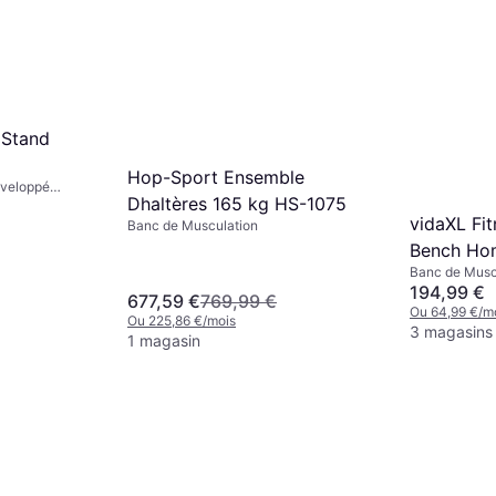
 Stand
Hop-Sport Ensemble
éveloppé
Dhaltères 165 kg HS-1075
ion, Banc
vidaXL Fi
harge (max)
Banc de Musculation
Bench Ho
Banc de Musc
194,99 €
677,59 €
769,99 €
Ou 64,99 €/m
Ou 225,86 €/mois
3 magasins
1 magasin