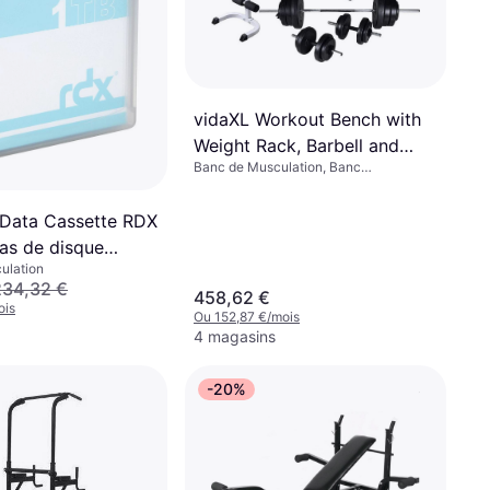
vidaXL Workout Bench with
Weight Rack, Barbell and
Banc de Musculation, Banc
Dumbbell Set 60.5kg
Multifonction, Capacité de charge
(max) 100 kg
Data Cassette RDX
ias de disque
ulation
234,32 €
458,62 €
ois
Ou 152,87 €/mois
4 magasins
-20%