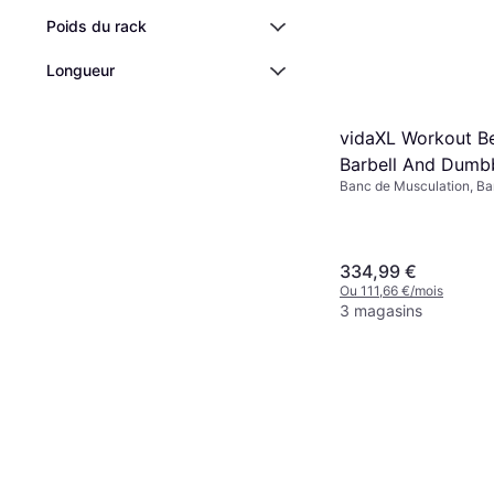
Poids du rack
Longueur
vidaXL Workout B
Barbell And Dumbb
Banc de Musculation, B
Multifonction, Capacité 
(max) 100 kg
334,99 €
Ou 111,66 €/mois
3 magasins