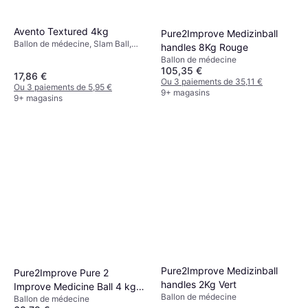
Avento Textured 4kg
Pure2Improve Medizinball
Ballon de médecine, Slam Ball,
handles 8Kg Rouge
Diamètre 23cm
Ballon de médecine
105,35 €
17,86 €
Ou 3 paiements de 35,11 €
Ou 3 paiements de 5,95 €
9+ magasins
9+ magasins
Pure2Improve Medizinball
Pure2Improve Pure 2
handles 2Kg Vert
Improve Medicine Ball 4 kg
Ballon de médecine
Ballon de médecine
Wall Ball