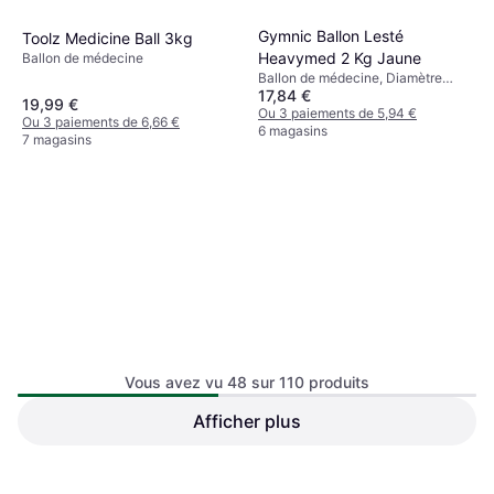
Gymnic Ballon Lesté
Toolz Medicine Ball 3kg
Heavymed 2 Kg Jaune
Ballon de médecine
Ballon de médecine, Diamètre
17,84 €
15cm
19,99 €
Ou 3 paiements de 5,94 €
Ou 3 paiements de 6,66 €
6 magasins
7 magasins
Vous avez vu 48 sur 110 produits
Gymnic Ballon Lesté
Afficher plus
Gymnic Ballon Lesté
Heavymed 1 Kg Rouge
Heavymed 3 kg Bleu
Ballon de médecine, Diamètre
Ballon de médecine, Diamètre
12cm
24,86 €
17cm
11,86 €