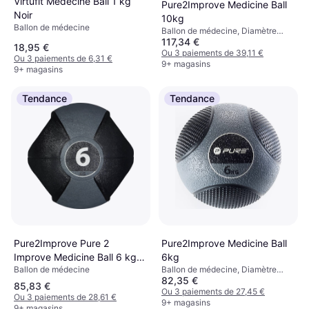
Virtufit Medecine Ball 1 kg
Pure2Improve Medicine Ball
Noir
10kg
Ballon de médecine
Ballon de médecine, Diamètre
117,34 €
20cm
18,95 €
Ou 3 paiements de 39,11 €
Ou 3 paiements de 6,31 €
9+ magasins
9+ magasins
Tendance
Tendance
Pure2Improve Pure 2
Pure2Improve Medicine Ball
Improve Medicine Ball 6 kg
6kg
Ballon de médecine
Ballon de médecine, Diamètre
Wall Ball
82,35 €
20cm
85,83 €
Ou 3 paiements de 27,45 €
Ou 3 paiements de 28,61 €
9+ magasins
9+ magasins