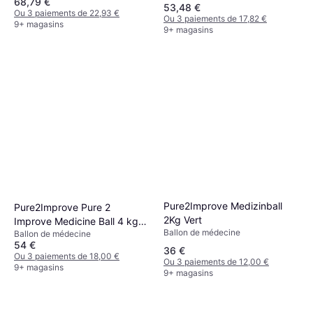
68,79 €
53,48 €
Ou 3 paiements de 22,93 €
Ou 3 paiements de 17,82 €
9+ magasins
9+ magasins
Pure2Improve Medizinball
Pure2Improve Pure 2
2Kg Vert
Improve Medicine Ball 4 kg
Ballon de médecine
Ballon de médecine
Wall Ball
54 €
36 €
Ou 3 paiements de 18,00 €
Ou 3 paiements de 12,00 €
9+ magasins
9+ magasins