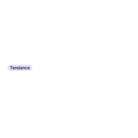
Tendance
Salewa Broche à glace Quick
Screw mm Vert