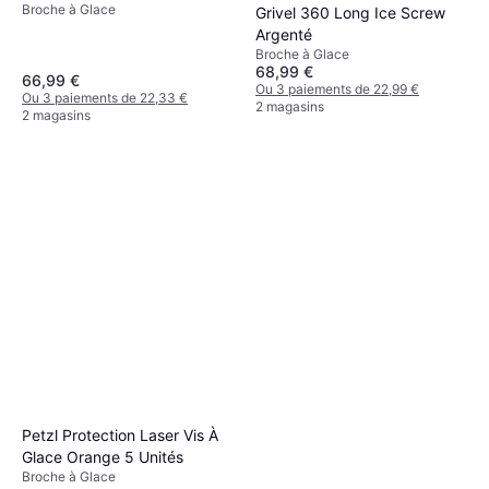
Broche à Glace
Grivel 360 Long Ice Screw
Argenté
Broche à Glace
68,99 €
66,99 €
Ou 3 paiements de 22,99 €
Ou 3 paiements de 22,33 €
2 magasins
2 magasins
Salewa Broche à glace Quick
Screw 190 mm Rouge
Broche à Glace
90,95 €
Ou 3 paiements de 30,31 €
4 magasins
Petzl Protection Laser Vis À
Glace Orange 5 Unités
Broche à Glace