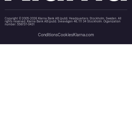
Copyright © 2005-2026 Klarna Bank AB (publ). Headquarters: Stockholm, Sweden. All
rights reserved. Klarna Bank AB (publ). Sveavägen 46, 111 34 Stockholm. Organization
number: 556737-0431
Conditions
Cookies
Klarna.com