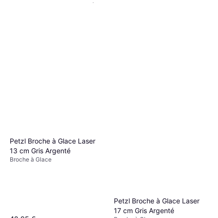
Blue Ice Aero Lite Broche À
Glace 19 cm
Broche à Glace
60,99 €
Black Diamond Ultralight Ice
Ou 3 paiements de 20,33 €
Screw 22cm
6 magasins
Broche à Glace
65,99 €
Ou 3 paiements de 21,99 €
8 magasins
Petzl Broche à Glace Laser
13 cm Gris Argenté
Broche à Glace
Petzl Broche à Glace Laser
17 cm Gris Argenté