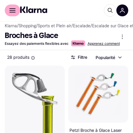
Acheter avec Klarna
Espace entreprises
Klarna
/
Shopping
/
Sports et Plein air
/
Escalade
/
Escalade sur Glace e
Broches à Glace
Essayez des paiements flexibles avec
Apprenez comment
28 produits
Filtre
Popularité
Petzl Broche à Glace Laser