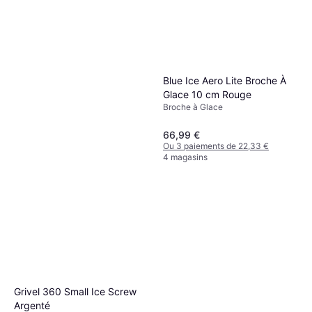
Broche à Glace
79,99 €
Salewa Broche à glace Quick
Ou 3 paiements de 26,66 €
Screw 160 mm Bleu
5 magasins
Broche à Glace
87,95 €
Ou 3 paiements de 29,31 €
Blue Ice Aero Lite Broche À
4 magasins
Glace 10 cm Rouge
Broche à Glace
66,99 €
Ou 3 paiements de 22,33 €
4 magasins
Grivel 360 Small Ice Screw
Argenté