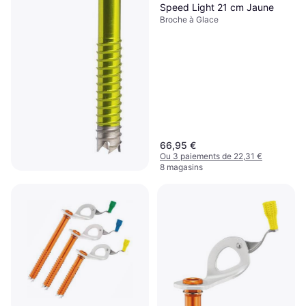
Speed Light 21 cm Jaune
Broche à Glace
66,95 €
Ou 3 paiements de 22,31 €
8 magasins
Black Diamond Broche À
Glace Pour Alpinisme
Broche à Glace
Ultralight
63,99 €
Ou 3 paiements de 21,33 €
9+ magasins